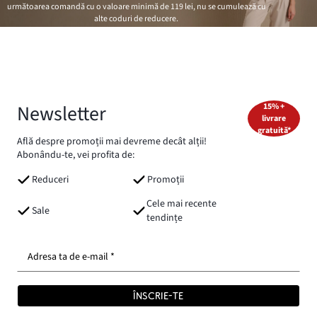
următoarea comandă cu o valoare minimă de
119 lei
, nu se cumulează cu
alte coduri de reducere.
Newsletter
15% +
livrare
gratuită*
Află despre promoții mai devreme decât alții!
Abonându-te, vei profita de:
Reduceri
Promoții
Cele mai recente
Sale
tendințe
Adresa ta de e-mail *
ÎNSCRIE-TE