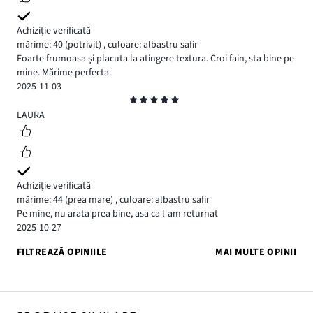
Achiziție verificată
mărime: 40
(potrivit)
,
culoare: albastru safir
Foarte frumoasa și placuta la atingere textura. Croi fain, sta bine pe
mine. Mărime perfecta.
2025-11-03
Evaluare
5
LAURA
Achiziție verificată
mărime: 44
(prea mare)
,
culoare: albastru safir
Pe mine, nu arata prea bine, asa ca l-am returnat
2025-10-27
FILTREAZĂ OPINIILE
MAI MULTE OPINII