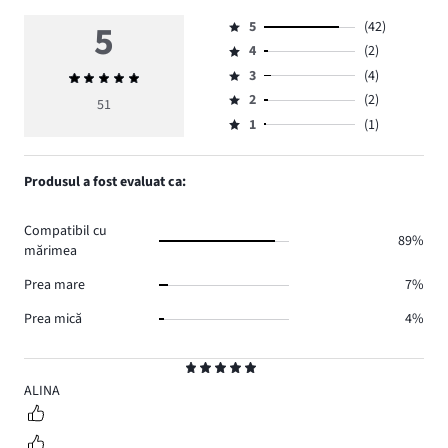
5
5
(42)
Evaluare
4
(2)
5,
Evaluare
numărul
3
(4)
Evaluarea
4,
Evaluare
de
medie
numărul
2
(2)
3,
51
Evaluare
voturi
5
de
numărul
1
(1)
2,
Evaluare
42.
voturi
de
numărul
1,
2.
voturi
de
numărul
Produsul a fost evaluat ca:
4.
voturi
de
2.
voturi
Compatibil cu
1.
89%
mărimea
Prea mare
7%
Prea mică
4%
Evaluare
5
ALINA