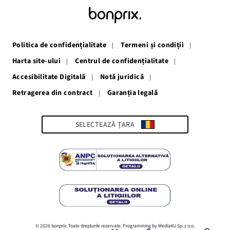
se
se
se
se
se
deschide
deschide
deschide
deschide
deschide
într-
într-
într-
într-
într-
o
o
o
o
o
fereastră
fereastră
fereastră
fereastră
fereastră
Politica de confidențialitate
Termeni și condiții
nouă
nouă
nouă
nouă
nouă
Harta site-ului
Centrul de confidențialitate
Accesibilitate Digitală
Notă juridică
Retragerea din contract
Garanția legală
Link-
ul
se
deschide
SELECTEAZĂ ȚARA
într-
o
fereastră
nouă
© 2026 bonprix. Toate drepturile rezervate. Programming by Media4U Sp. z o.o.