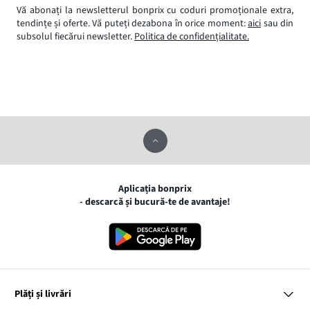
Vă abonați la newsletterul bonprix cu coduri promoționale extra,
tendințe și oferte. Vă puteți dezabona în orice moment:
aici
sau din
subsolul fiecărui newsletter.
Politica de confidențialitate.
Aplicația bonprix
- descarcă și bucură-te de avantaje!
Plăți și livrări