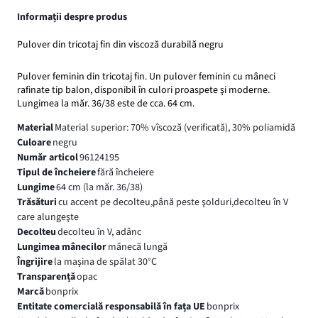
Informații despre produs
Pulover din tricotaj fin din viscoză durabilă negru
Pulover feminin din tricotaj fin. Un pulover feminin cu mâneci
rafinate tip balon, disponibil în culori proaspete şi moderne.
Lungimea la măr. 36/38 este de cca. 64 cm.
Material
Material superior: 70% vîscoză (verificată), 30% poliamidă
Culoare
negru
Număr articol
96124195
Tipul de încheiere
fără încheiere
Lungime
64 cm (la măr. 36/38)
Trăsături
cu accent pe decolteu,până peste şolduri,decolteu în V
care alungeşte
Decolteu
decolteu în V, adânc
Lungimea mânecilor
mânecă lungă
Îngrijire
la maşina de spălat 30°C
Transparență
opac
Marcă
bonprix
Entitate comercială responsabilă în fața UE
bonprix