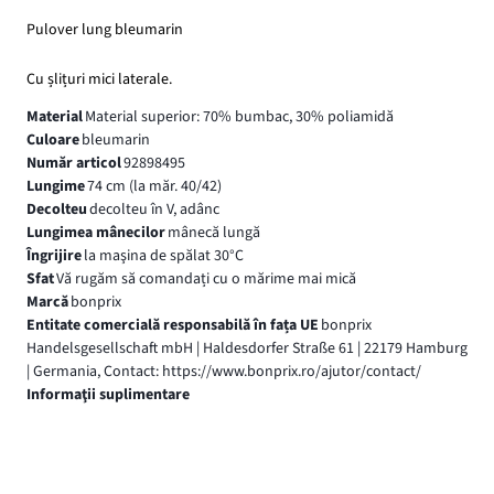
Pulover lung bleumarin
Cu șlițuri mici laterale.
Material
Material superior: 70% bumbac, 30% poliamidă
Culoare
bleumarin
Număr articol
92898495
Lungime
74 cm (la măr. 40/42)
Decolteu
decolteu în V, adânc
Lungimea mânecilor
mânecă lungă
Îngrijire
la maşina de spălat 30°C
Sfat
Vă rugăm să comandați cu o mărime mai mică
Marcă
bonprix
Entitate comercială responsabilă în fața UE
bonprix
Handelsgesellschaft mbH | Haldesdorfer Straße 61 | 22179 Hamburg
| Germania, Contact: https://www.bonprix.ro/ajutor/contact/
Informaţii suplimentare