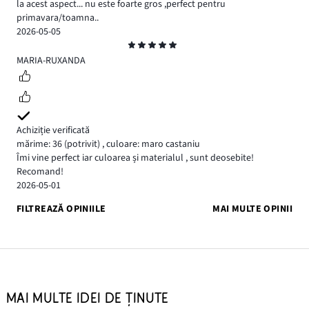
la acest aspect... nu este foarte gros ,perfect pentru
primavara/toamna..
2026-05-05
Evaluare
5
MARIA-RUXANDA
Achiziție verificată
mărime: 36
(potrivit)
,
culoare: maro castaniu
Îmi vine perfect iar culoarea și materialul , sunt deosebite!
Recomand!
2026-05-01
FILTREAZĂ OPINIILE
MAI MULTE OPINII
MAI MULTE IDEI DE ȚINUTE