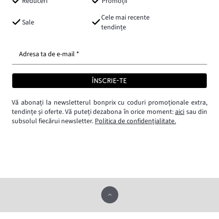
Reduceri
Promoții
Cele mai recente
Sale
tendințe
Adresa ta de e-mail *
ÎNSCRIE-TE
Vă abonați la newsletterul bonprix cu coduri promoționale extra,
tendințe și oferte. Vă puteți dezabona în orice moment:
aici
sau din
subsolul fiecărui newsletter.
Politica de confidențialitate.