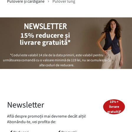
Pulovere și cardigane
Pulover lung
NEWSLETTER
15% reducere și
livrare gratuită*
*Codul este valabil 14 zile de la data primirii, este valabil pentru
următoarea comandă cu o valoare minimă de
119 lei
, nu se cumulează cu
alte coduri de reducere.
Newsletter
15% +
livrare
gratuită*
Află despre promoții mai devreme decât alții!
Abonându-te, vei profita de: