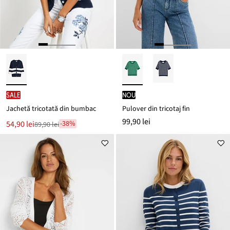
SALE
nou
Jachetă tricotată din bumbac
Pulover din tricotaj fin
99,90 lei
Noul
54,90 lei
-38%
89,90 lei
Reducere
preț
de
este
preț
89,90 lei