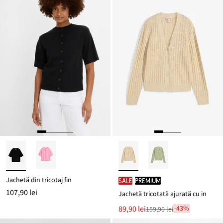
Jachetă din tricotaj fin
SALE
PREMIUM
107,90 lei
Jachetă tricotată ajurată cu in
Noul
89,90 lei
-43%
159,90 lei
Reducere
preț
de