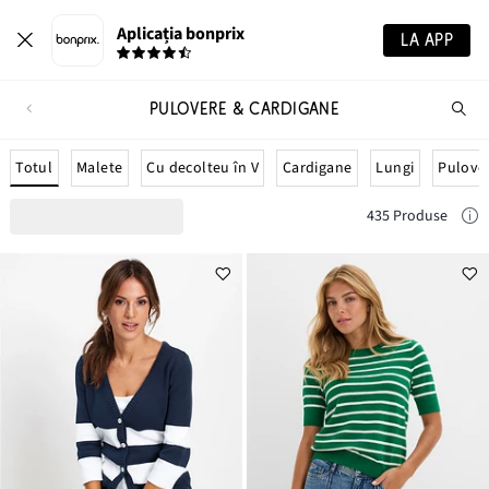
Aplicația bonprix
LA APP
PULOVERE & CARDIGANE
Ca
pr
Totul
Malete
Cu decolteu în V
Cardigane
Lungi
Pulove
435 Produse