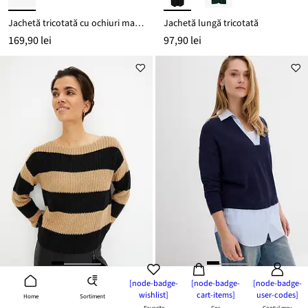
Jachetă tricotată cu ochiuri mari din material moale cu lână
Jachetă lungă tricotată
169,90 lei
97,90 lei
[node-badge-
[node-badge-
[node-badge-
wishlist]
cart-items]
user-codes]
Sortiment
Home