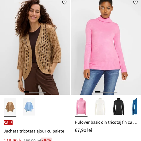
Pulover basic din tricotaj fin cu guler rulat
SALE
67,90 lei
Jachetă tricotată ajour cu paiete
Noul
119,90 lei
-36%