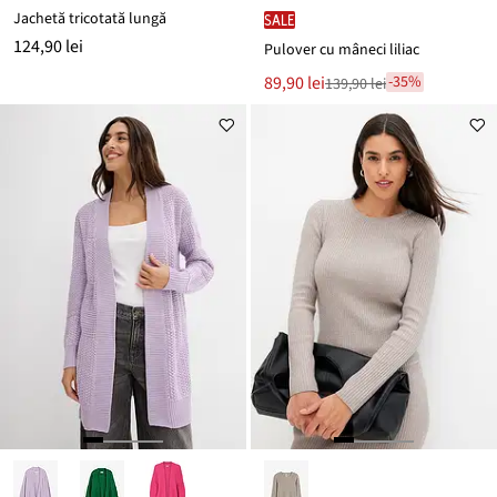
Jachetă tricotată lungă
SALE
124,90 lei
Pulover cu mâneci liliac
Noul
89,90 lei
-35%
139,90 lei
Reducere
preț
de
este
preț
139,90 lei