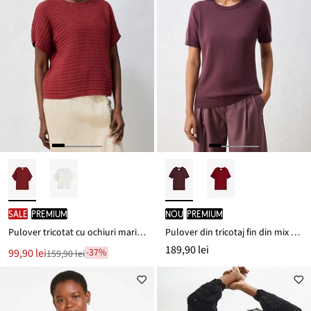
SALE
PREMIUM
nou
PREMIUM
Pulover tricotat cu ochiuri mari din mix lejer de in
Pulover din tricotaj fin din mix moale cu lână
189,90 lei
Noul
99,90 lei
-37%
159,90 lei
Reducere
preț
de
este
preț
159,90 lei