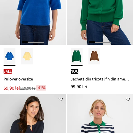
SALE
nou
Pulover oversize
Jachetă din tricotaj fin din amestec moale de viscoză
99,90 lei
Noul
69,90 lei
-41%
119,90 lei
Reducere
preț
de
este
preț
119,90 lei