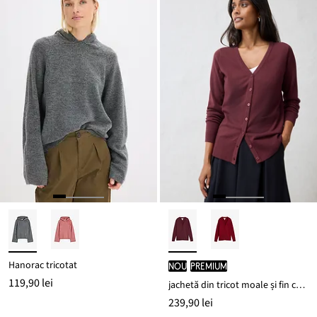
Hanorac tricotat
nou
PREMIUM
119,90 lei
jachetă din tricot moale și fin cu lână
239,90 lei