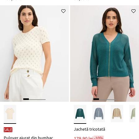
Jachetă tricotată
SALE
Pulover ajurat din bumbac
179,90 lei
-10%