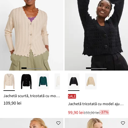
Jachetă scurtă, tricotată cu model ajurat
SALE
109,90 lei
Jachetă tricotată cu model ajurat din bumbac 100%
Noul
99,90 lei
-37%
159,90 lei
Reducere
preț
de
este
preț