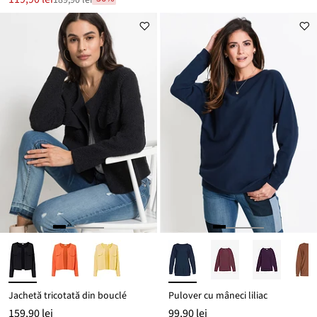
189,90 lei
Reducere
preț
de
este
preț
189,90 lei
Jachetă tricotată din bouclé
Pulover cu mâneci liliac
159,90 lei
99,90 lei