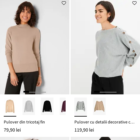
este
preț
159,90 lei
Pulover din tricotaj fin
Pulover cu detalii decorative cu nasturi
79,90 lei
119,90 lei