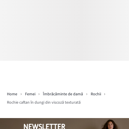
Home
Femei
Îmbrăcăminte de damă
Rochii
Rochie caftan în dungi din viscoză texturată
NEWSLETTER