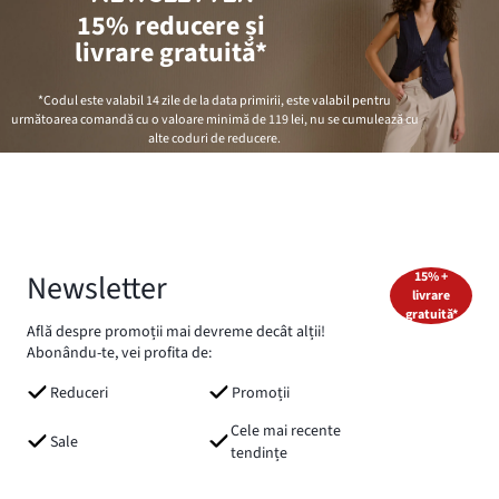
15% reducere și
livrare gratuită*
*Codul este valabil 14 zile de la data primirii, este valabil pentru
următoarea comandă cu o valoare minimă de
119 lei
, nu se cumulează cu
alte coduri de reducere.
Newsletter
15% +
livrare
gratuită*
Află despre promoții mai devreme decât alții!
Abonându-te, vei profita de:
Reduceri
Promoții
Cele mai recente
Sale
tendințe