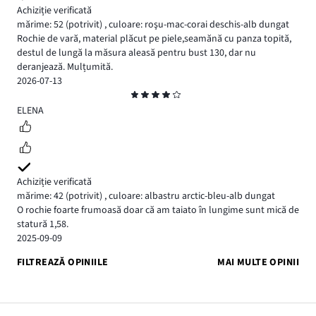
Achiziție verificată
mărime: 52
(potrivit)
,
culoare: roşu-mac-corai deschis-alb dungat
Rochie de vară, material plăcut pe piele,seamănă cu panza topită,
destul de lungă la măsura aleasă pentru bust 130, dar nu
deranjează. Mulțumită.
2026-07-13
Evaluare
4
ELENA
Achiziție verificată
mărime: 42
(potrivit)
,
culoare: albastru arctic-bleu-alb dungat
O rochie foarte frumoasă doar că am taiato în lungime sunt mică de
statură 1,58.
2025-09-09
FILTREAZĂ OPINIILE
MAI MULTE OPINII