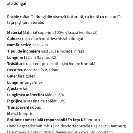
alb dungat
Rochie caftan în dungi din viscoză texturată, cu fentă cu nasturi în
față și șlițuri laterale.
Material
Material superior: 100% vîscoză (verificată)
Culoare
roşu-mac/corai deschis/alb dungat
Număr articol
96982381
Tipul de încheiere
nasturi, se închide în faţă
Lungime
132 cm (la măr. 42)
Trăsături
cu accent pe decolteu,închidere frontală
Decolteu
decolteu în V, adânc
Guler
fără guler
Lungime
lungă/maxi
Ajustare
lat
Lungimea mânecilor
Mâneci 3/4
Îngrijire
la maşina de spălat 30°C
Transparență
opac
Marcă
bonprix
Entitate comercială responsabilă în fața UE
bonprix
Handelsgesellschaft mbH | Haldesdorfer Straße 61 | 22179 Hamburg
| Germania, Contact: https://www.bonprix.ro/ajutor/contact/