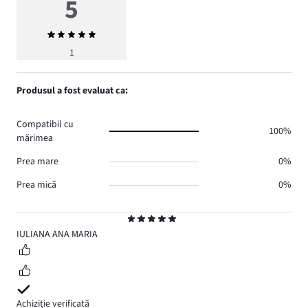
5
Evaluarea
medie
1
5
Produsul a fost evaluat ca:
Compatibil cu
100%
mărimea
Prea mare
0%
Prea mică
0%
Evaluare
5
IULIANA ANA MARIA
Achiziție verificată