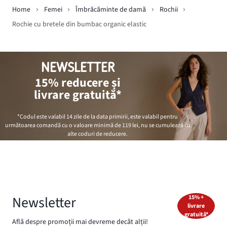
Home
Femei
Îmbrăcăminte de damă
Rochii
Rochie cu bretele din bumbac organic elastic
NEWSLETTER
15% reducere și
livrare gratuită*
*Codul este valabil 14 zile de la data primirii, este valabil pentru
următoarea comandă cu o valoare minimă de
119 lei
, nu se cumulează cu
alte coduri de reducere.
Newsletter
15% +
livrare
gratuită*
Află despre promoții mai devreme decât alții!