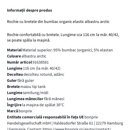
Informații despre produs
Rochie cu bretele din bumbac organic elastic albastru arctic
Rochie confortabilă cu bretele. Lungime cca 116 cm la măr. 40/42,
se poate spăla la mașină.
Material
Material superior: 95% bumbac (organic), 5% elastan
Culoare
albastru arctic
Număr articol
91638581
Lungime
116 cm (la măr. 40/42)
Decolteu
decolteu rotund, adânc
Guler
fără guler
Bretele
maiou tip tank
Lungime
semilung/midi
Lungimea mânecilor
fără mâneci
Îngrijire
la maşina de spălat 30°C
Marcă
bonprix
Entitate comercială responsabilă în fața UE
bonprix
Handelsgesellschaft mbH | Haldesdorfer Straße 61 | 22179 Hamburg
| Germania, Contact: https://www.bonprix.ro/ajutor/contact/