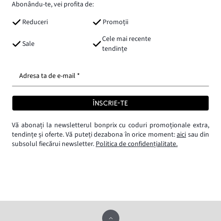
Abonându-te, vei profita de:
Reduceri
Promoții
Cele mai recente
Sale
tendințe
Adresa ta de e-mail *
ÎNSCRIE-TE
Vă abonați la newsletterul bonprix cu coduri promoționale extra,
tendințe și oferte. Vă puteți dezabona în orice moment:
aici
sau din
subsolul fiecărui newsletter.
Politica de confidențialitate.