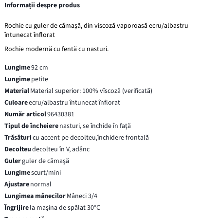
Informații despre produs
Rochie cu guler de cămașă, din viscoză vaporoasă ecru/albastru
întunecat înflorat
Rochie modernă cu fentă cu nasturi.
Lungime
92 cm
Lungime
petite
Material
Material superior: 100% vîscoză (verificată)
Culoare
ecru/albastru întunecat înflorat
Număr articol
96430381
Tipul de încheiere
nasturi, se închide în faţă
Trăsături
cu accent pe decolteu,închidere frontală
Decolteu
decolteu în V, adânc
Guler
guler de cămaşă
Lungime
scurt/mini
Ajustare
normal
Lungimea mânecilor
Mâneci 3/4
Îngrijire
la maşina de spălat 30°C