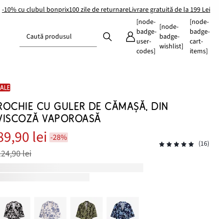
-10% cu clubul bonprix
100 zile de returnare
Livrare gratuită de la 199 Lei
[node-
[node-
[node-
badge-
badge-
Caută produsul
badge-
user-
cart-
wishlist]
codes]
items]
SALE
ROCHIE CU GULER DE CĂMAȘĂ, DIN
VISCOZĂ VAPOROASĂ
89,90 lei
-28%
(16)
124,90 lei