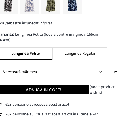
cru/albastru întunecat înflorat
variantă
:
Lungimea Petite (Ideală pentru înălțimea: 155cm-
163cm)
Lungimea Petite
Lungimea Regular
Selectează mărimea
[node-product-
ADAUGĂ ÎN COȘ
wishlist]
623 persoane apreciează acest articol
287 persoane au vizualizat acest articol în ultimele 24h