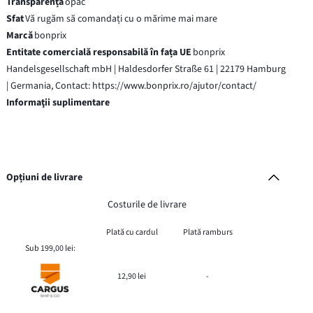
Transparență
opac
Sfat
Vă rugăm să comandați cu o mărime mai mare
Marcă
bonprix
Entitate comercială responsabilă în fața UE
bonprix
Handelsgesellschaft mbH | Haldesdorfer Straße 61 | 22179 Hamburg
| Germania, Contact: https://www.bonprix.ro/ajutor/contact/
Informaţii suplimentare
Opțiuni de livrare
Costurile de livrare
Plată cu cardul
Plată ramburs
Sub 199,00 lei:
12,90 lei
-