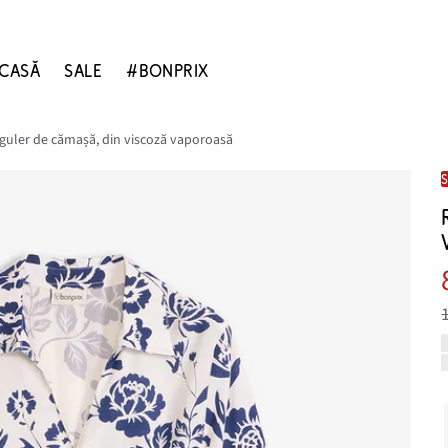
CASĂ
SALE
#BONPRIX
 guler de cămașă, din viscoză vaporoasă