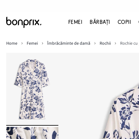
FEMEI
BĂRBAŢI
COPII
Home
Femei
Îmbrăcăminte de damă
Rochii
Rochie cu