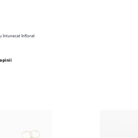
u întunecat înflorat
opinii