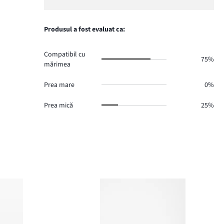
voturi
de
numărul
1,
2.
voturi
de
numărul
1.
voturi
de
Produsul a fost evaluat ca:
0.
voturi
0.
Compatibil cu
75%
mărimea
Prea mare
0%
Prea mică
25%