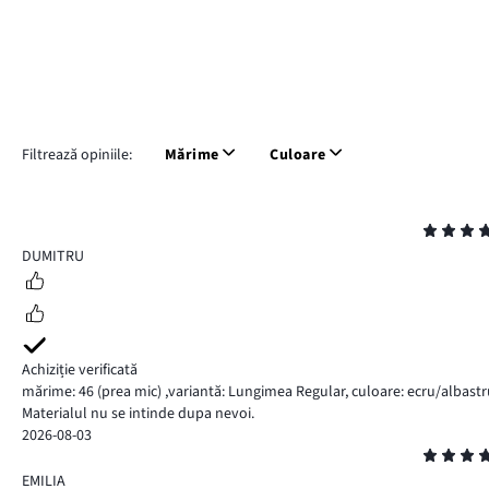
Filtrează opiniile:
Mărime
Culoare
Evaluare
4
DUMITRU
Achiziție verificată
mărime: 46
(prea mic)
,
variantă: Lungimea Regular,
culoare: ecru/albastr
Materialul nu se intinde dupa nevoi.
2026-08-03
Evaluare
4
EMILIA