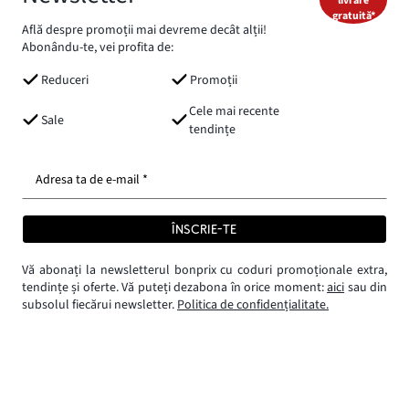
livrare
gratuită*
Află despre promoții mai devreme decât alții!
Abonându-te, vei profita de:
Reduceri
Promoții
Cele mai recente
Sale
tendințe
Adresa ta de e-mail *
ÎNSCRIE-TE
Vă abonați la newsletterul bonprix cu coduri promoționale extra,
tendințe și oferte. Vă puteți dezabona în orice moment:
aici
sau din
subsolul fiecărui newsletter.
Politica de confidențialitate.