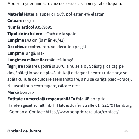
Modernă și feminină: rochie de seară cu sclipici și talie drapată.
Material
Material superior: 96% poliester, 4% elastan
Culoare
negru
Număr articol
93589595
Tipul de încheiere
se închide la spate
Lungime
140 cm (la măr. 40/42)
Decolteu
decolteu rotund, decolteu pe gât
Lungime
lungă/maxi
Lungimea mânecilor
mânecă lungă
Îngrijire
spălare ușoară la 30°C, a nu se albi, Spălați și călcați pe
dos,Spălați în sac de plasă,utilizaţi detergent pentru rufe fine,a se
spăla cu rufe de culoare asemănătoare, a nu se curăţa (cerc - cruce),
Nu uscați prin centrifugare, călcare rece
Marcă
bonprix
Entitate comercială responsabilă în fața UE
bonprix
Handelsgesellschaft mbH | Haldesdorfer Straße 61 | 22179 Hamburg
| Germania, Contact: https://www.bonprix.ro/ajutor/contact/
Opțiuni de livrare