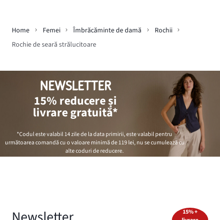
Home
Femei
Îmbrăcăminte de damă
Rochii
Rochie de seară strălucitoare
NEWSLETTER
15% reducere și
livrare gratuită*
*Codul este valabil 14 zile de la data primirii, este valabil pentru
următoarea comandă cu o valoare minimă de
119 lei
, nu se cumulează cu
alte coduri de reducere.
Newsletter
15% +