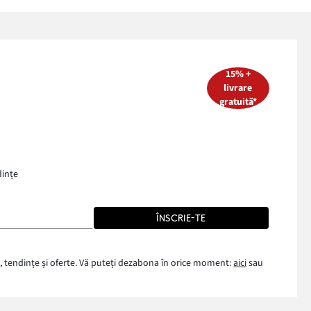
15% +
livrare
gratuită*
dințe
ÎNSCRIE-TE
, tendințe și oferte. Vă puteți dezabona în orice moment:
aici
sau