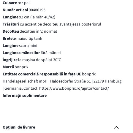
Culoare
roz pal
Număr articol
90486195
Lungime
92 cm (la măr. 40/42)
Trăsături
cu accent pe decolteu,avantajează posteriorul
Decolteu
decolteu în V, normal
Bretele
maiou tip tank
Lungime
scurt/mini
Lungimea mânecilor
fără mâneci
Îngrijire
la maşina de spălat 30°C
Marcă
bonprix
Entitate comercială responsabilă în fața UE
bonprix
Handelsgesellschaft mbH | Haldesdorfer Straße 61 | 22179 Hamburg
| Germania, Contact: https://www.bonprix.ro/ajutor/contact/
Informaţii suplimentare
Opțiuni de livrare