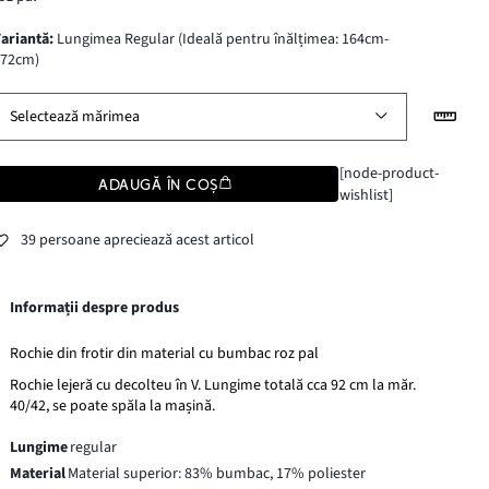
variantă
:
Lungimea Regular (Ideală pentru înălțimea: 164cm-
172cm)
Selectează mărimea
[node-product-
ADAUGĂ ÎN COȘ
wishlist]
39 persoane apreciează acest articol
Informații despre produs
Rochie din frotir din material cu bumbac roz pal
Rochie lejeră cu decolteu în V. Lungime totală cca 92 cm la măr.
40/42, se poate spăla la mașină.
Lungime
regular
Material
Material superior: 83% bumbac, 17% poliester