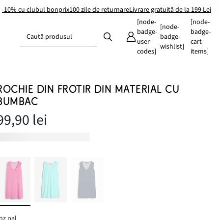
-10% cu clubul bonprix
100 zile de returnare
Livrare gratuită de la 199 Lei
[node-
[node-
[node-
badge-
badge-
Caută produsul
badge-
user-
cart-
wishlist]
codes]
items]
ROCHIE DIN FROTIR DIN MATERIAL CU
BUMBAC
99,90 lei
oz pal