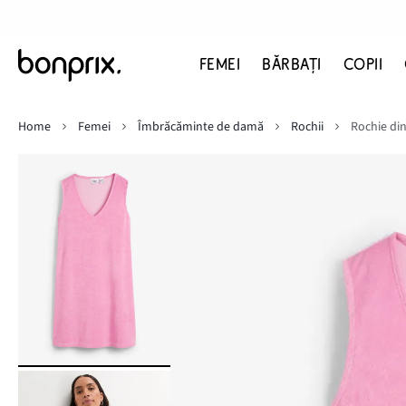
FEMEI
BĂRBAŢI
COPII
Home
Femei
Îmbrăcăminte de damă
Rochii
Rochie din