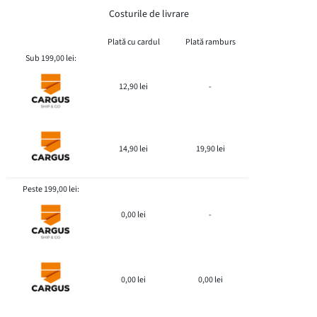
Costurile de livrare
Plată cu cardul
Plată ramburs
Sub 199,00 lei:
12,90 lei
-
14,90 lei
19,90 lei
Peste 199,00 lei:
0,00 lei
-
0,00 lei
0,00 lei