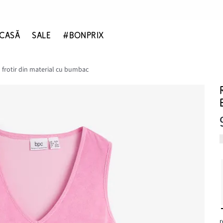
CASĂ
SALE
#BONPRIX
 frotir din material cu bumbac
r