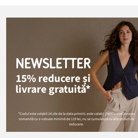
NEWSLETTER
15% reducere și
livrare gratuită*
*Codul este valabil 14 zile de la data primirii, este valabil pentru următoarea
comandă cu o valoare minimă de
119 lei
, nu se cumulează cu alte coduri de
reducere.