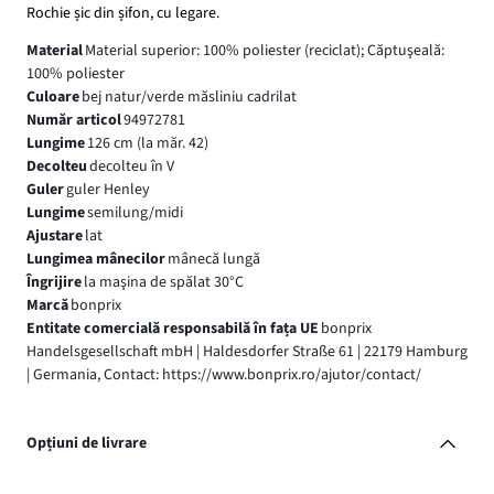
Rochie șic din șifon, cu legare.
Material
Material superior: 100% poliester (reciclat); Căptuşeală:
100% poliester
Culoare
bej natur/verde măsliniu cadrilat
Număr articol
94972781
Lungime
126 cm (la măr. 42)
Decolteu
decolteu în V
Guler
guler Henley
Lungime
semilung/midi
Ajustare
lat
Lungimea mânecilor
mânecă lungă
Îngrijire
la maşina de spălat 30°C
Marcă
bonprix
Entitate comercială responsabilă în fața UE
bonprix
Handelsgesellschaft mbH | Haldesdorfer Straße 61 | 22179 Hamburg
| Germania, Contact: https://www.bonprix.ro/ajutor/contact/
Opțiuni de livrare