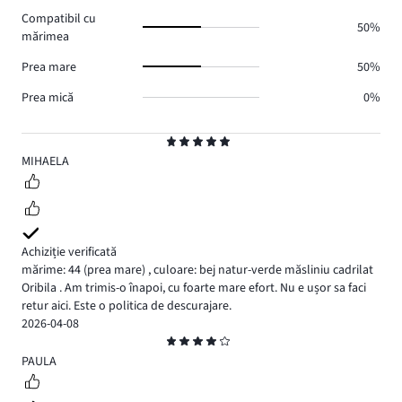
voturi
Compatibil cu
0.
50%
mărimea
Prea mare
50%
Prea mică
0%
Evaluare
5
MIHAELA
Achiziție verificată
mărime: 44
(prea mare)
,
culoare: bej natur-verde măsliniu cadrilat
Oribila . Am trimis-o înapoi, cu foarte mare efort. Nu e ușor sa faci
retur aici. Este o politica de descurajare.
2026-04-08
Evaluare
4
PAULA