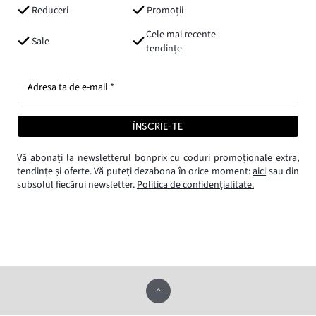
Reduceri
Promoții
Cele mai recente
Sale
tendințe
Adresa ta de e-mail *
ÎNSCRIE-TE
Vă abonați la newsletterul bonprix cu coduri promoționale extra,
tendințe și oferte. Vă puteți dezabona în orice moment:
aici
sau din
subsolul fiecărui newsletter.
Politica de confidențialitate.