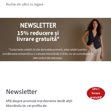
Rochie din șifon cu legare
NEWSLETTER
15% reducere și
livrare gratuită*
*Codul este valabil 14 zile de la data primirii, este valabil pentru
următoarea comandă cu o valoare minimă de
119 lei
, nu se cumulează cu
alte coduri de reducere.
Newsletter
15% +
livrare
gratuită*
Află despre promoții mai devreme decât alții!
Abonându-te, vei profita de: