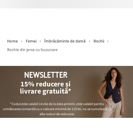
Home
Femei
Îmbrăcăminte de damă
Rochii
Rochie din jerse cu buzunare
NEWSLETTER
15% reducere și
livrare gratuită*
*Codul este valabil 14 zile de la data primirii, este valabil pentru
următoarea comandă cu o valoare minimă de
119 lei
, nu se cumulează cu
alte coduri de reducere.