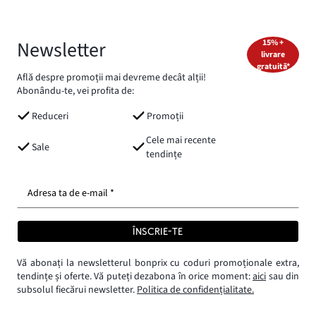
Newsletter
15% +
livrare
gratuită*
Află despre promoții mai devreme decât alții!
Abonându-te, vei profita de:
Reduceri
Promoții
Cele mai recente
Sale
tendințe
Adresa ta de e-mail *
ÎNSCRIE-TE
Vă abonați la newsletterul bonprix cu coduri promoționale extra,
tendințe și oferte. Vă puteți dezabona în orice moment:
aici
sau din
subsolul fiecărui newsletter.
Politica de confidențialitate.