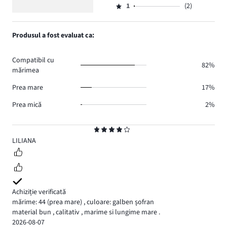
voturi
5
de
numărul
1
(2)
2,
Evaluare
95.
voturi
de
numărul
1,
16.
voturi
de
numărul
Produsul a fost evaluat ca:
8.
voturi
de
2.
voturi
Compatibil cu
2.
82%
mărimea
Prea mare
17%
Prea mică
2%
Evaluare
4
LILIANA
Achiziție verificată
mărime: 44
(prea mare)
,
culoare: galben șofran
material bun , calitativ , marime si lungime mare .
2026-08-07