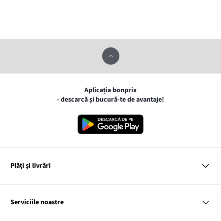
Aplicația bonprix
- descarcă și bucură-te de avantaje!
Plăți și livrări
MasterCard
VISA
Serviciile noastre
Gpay