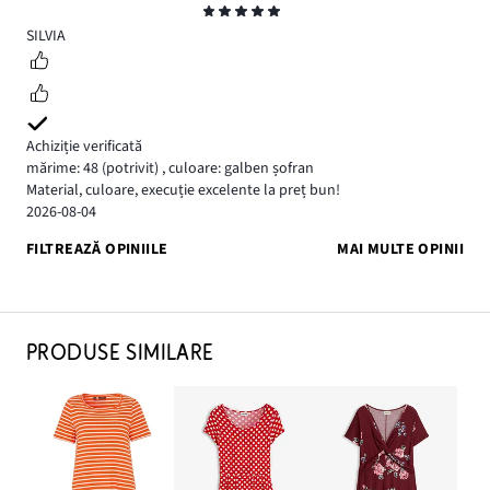
Evaluare
5
SILVIA
Achiziție verificată
mărime: 48
(potrivit)
,
culoare: galben șofran
Material, culoare, execuție excelente la preț bun!
2026-08-04
FILTREAZĂ OPINIILE
MAI MULTE OPINII
PRODUSE SIMILARE