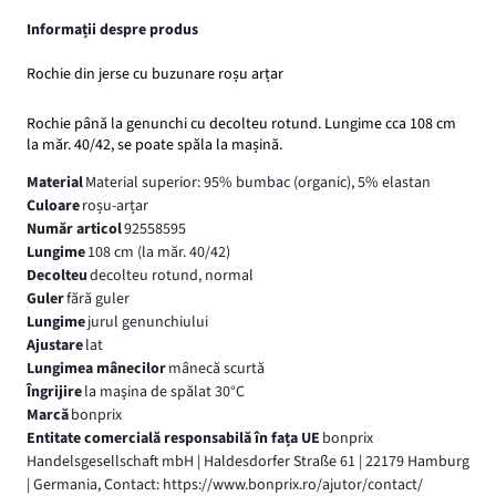
Informații despre produs
Rochie din jerse cu buzunare roșu arțar
Rochie până la genunchi cu decolteu rotund. Lungime cca 108 cm
la măr. 40/42, se poate spăla la mașină.
Material
Material superior: 95% bumbac (organic), 5% elastan
Culoare
roșu-arțar
Număr articol
92558595
Lungime
108 cm (la măr. 40/42)
Decolteu
decolteu rotund, normal
Guler
fără guler
Lungime
jurul genunchiului
Ajustare
lat
Lungimea mânecilor
mânecă scurtă
Îngrijire
la maşina de spălat 30°C
Marcă
bonprix
Entitate comercială responsabilă în fața UE
bonprix
Handelsgesellschaft mbH | Haldesdorfer Straße 61 | 22179 Hamburg
| Germania, Contact: https://www.bonprix.ro/ajutor/contact/