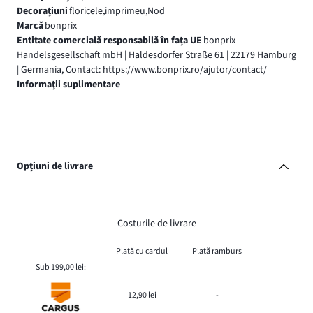
Decorațiuni
floricele,imprimeu,Nod
Marcă
bonprix
Entitate comercială responsabilă în fața UE
bonprix
Handelsgesellschaft mbH | Haldesdorfer Straße 61 | 22179 Hamburg
| Germania, Contact: https://www.bonprix.ro/ajutor/contact/
Informaţii suplimentare
Opțiuni de livrare
Costurile de livrare
Plată cu cardul
Plată ramburs
Sub 199,00 lei:
12,90 lei
-