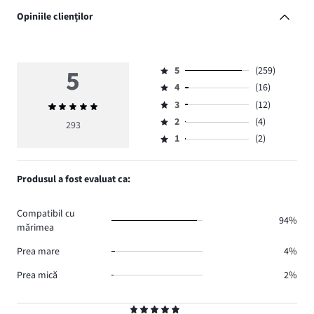
Opiniile clienților
5
5
(259)
Evaluare
4
(16)
5,
Evaluare
numărul
3
(12)
Evaluarea
4,
Evaluare
de
medie
numărul
2
(4)
3,
293
Evaluare
voturi
5
de
numărul
1
(2)
2,
Evaluare
259.
voturi
de
numărul
1,
16.
voturi
de
numărul
Produsul a fost evaluat ca:
12.
voturi
de
4.
voturi
Compatibil cu
2.
94%
mărimea
Prea mare
4%
Prea mică
2%
Evaluare