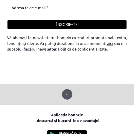
Adresa ta de e-mail *
ÎNSCRIE-TE
Vă abonați la newsletterul bonprix cu coduri promoționale extra,
tendințe și oferte. Vă puteți dezabona în orice moment:
aici
sau din
subsolul fiecărui newsletter.
Politica de confidențialitate.
Aplicația bonprix
- descarcă și bucură-te de avantaje!