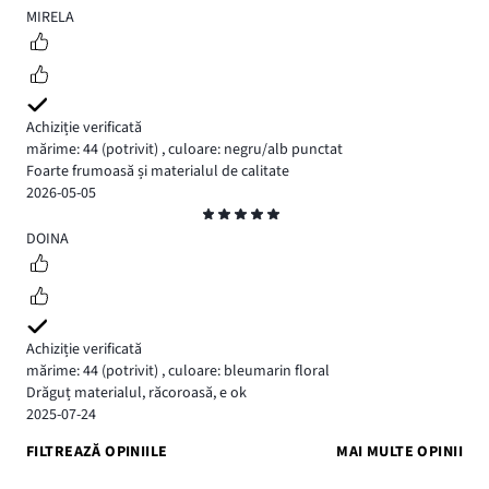
5
MIRELA
Achiziție verificată
mărime: 44
(potrivit)
,
culoare: negru/alb punctat
Foarte frumoasă și materialul de calitate
2026-05-05
Evaluare
5
DOINA
Achiziție verificată
mărime: 44
(potrivit)
,
culoare: bleumarin floral
Drăguț materialul, răcoroasă, e ok
2025-07-24
FILTREAZĂ OPINIILE
MAI MULTE OPINII