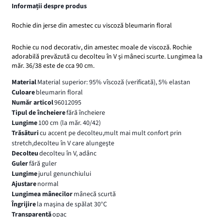
Informații despre produs
Rochie din jerse din amestec cu viscoză bleumarin floral
Rochie cu nod decorativ, din amestec moale de viscoză. Rochie
adorabilă prevăzută cu decolteu în V și mâneci scurte. Lungimea la
măr. 36/38 este de cca 90 cm.
Material
Material superior: 95% vîscoză (verificată), 5% elastan
Culoare
bleumarin floral
Număr articol
96012095
Tipul de încheiere
fără încheiere
Lungime
100 cm (la măr. 40/42)
Trăsături
cu accent pe decolteu,mult mai mult confort prin
stretch,decolteu în V care alungeşte
Decolteu
decolteu în V, adânc
Guler
fără guler
Lungime
jurul genunchiului
Ajustare
normal
Lungimea mânecilor
mânecă scurtă
Îngrijire
la maşina de spălat 30°C
Transparență
opac