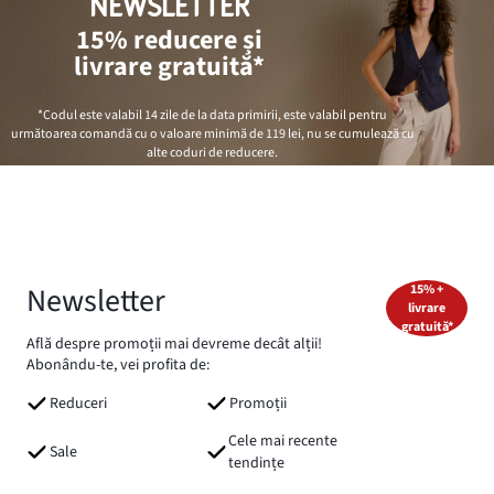
NEWSLETTER
15% reducere și
livrare gratuită*
*Codul este valabil 14 zile de la data primirii, este valabil pentru
următoarea comandă cu o valoare minimă de
119 lei
, nu se cumulează cu
alte coduri de reducere.
Newsletter
15% +
livrare
gratuită*
Află despre promoții mai devreme decât alții!
Abonându-te, vei profita de:
Reduceri
Promoții
Cele mai recente
Sale
tendințe