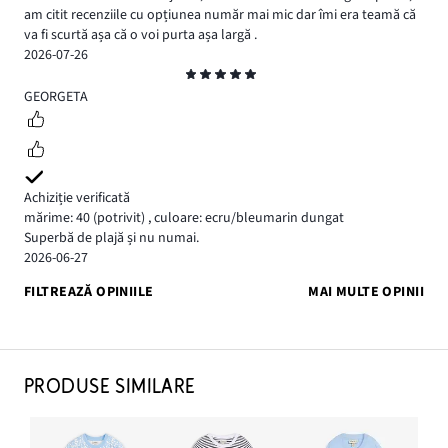
am citit recenziile cu opțiunea număr mai mic dar îmi era teamă că
va fi scurtă așa că o voi purta așa largă .
2026-07-26
Evaluare
5
GEORGETA
Achiziție verificată
mărime: 40
(potrivit)
,
culoare: ecru/bleumarin dungat
Superbă de plajă și nu numai.
2026-06-27
FILTREAZĂ OPINIILE
MAI MULTE OPINII
PRODUSE SIMILARE