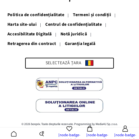
într-
într-
într-
într-
într-
o
o
o
o
o
fereastră
fereastră
fereastră
fereastră
fereastră
Politica de confidențialitate
Termeni și condiții
nouă
nouă
nouă
nouă
nouă
Harta site-ului
Centrul de confidențialitate
Accesibilitate Digitală
Notă juridică
Retragerea din contract
Garanția legală
Link-
ul
se
deschide
SELECTEAZĂ ȚARA
într-
o
fereastră
nouă
© 2026 bonprix. Toate drepturile rezervate. Programming by Media4U Sp. z o.o.
[node-badge-
[node-badge-
[node-badge-