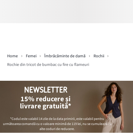
Home
Femei
Îmbrăcăminte de damă
Rochii
Rochie din tricot de bumbac cu fire cu flameuri
NEWSLETTER
15% reducere și
livrare gratuită*
*Codul este valabil 14 zile de la data primirii, este valabil pentru
următoarea comandă cu o valoare minimă de
119 lei
, nu se cumulează cu
alte coduri de reducere.