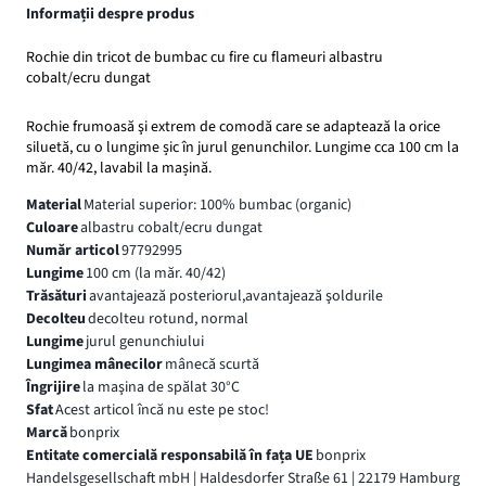
Informații despre produs
Rochie din tricot de bumbac cu fire cu flameuri albastru
cobalt/ecru dungat
Rochie frumoasă şi extrem de comodă care se adaptează la orice
siluetă, cu o lungime șic în jurul genunchilor. Lungime cca 100 cm la
măr. 40/42, lavabil la mașină.
Material
Material superior: 100% bumbac (organic)
Culoare
albastru cobalt/ecru dungat
Număr articol
97792995
Lungime
100 cm (la măr. 40/42)
Trăsături
avantajează posteriorul,avantajează şoldurile
Decolteu
decolteu rotund, normal
Lungime
jurul genunchiului
Lungimea mânecilor
mânecă scurtă
Îngrijire
la maşina de spălat 30°C
Sfat
Acest articol încă nu este pe stoc!
Marcă
bonprix
Entitate comercială responsabilă în fața UE
bonprix
Handelsgesellschaft mbH | Haldesdorfer Straße 61 | 22179 Hamburg