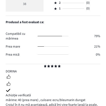
de
medie
numărul
2
(0)
3,
38
Evaluare
voturi
5
de
numărul
1
(0)
2,
Evaluare
35.
voturi
de
numărul
1,
1.
voturi
de
numărul
Produsul a fost evaluat ca:
2.
voturi
de
0.
voturi
Compatibil cu
0.
79%
mărimea
Prea mare
21%
Prea mică
0%
Evaluare
5
DORINA
Achiziție verificată
mărime: 40
(prea mare)
,
culoare: ecru/bleumarin dungat
Croiul în A nu mă avantajează, adică îmi vine foarte largă la poale,