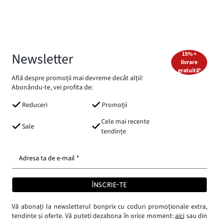
Newsletter
15% +
livrare
gratuită*
Află despre promoții mai devreme decât alții!
Abonându-te, vei profita de:
Reduceri
Promoții
Cele mai recente
Sale
tendințe
Adresa ta de e-mail *
ÎNSCRIE-TE
Vă abonați la newsletterul bonprix cu coduri promoționale extra,
tendințe și oferte. Vă puteți dezabona în orice moment:
aici
sau din