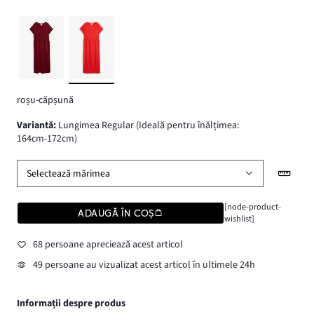
roșu-căpșună
variantă
:
Lungimea Regular (Ideală pentru înălțimea:
164cm-172cm)
Selectează mărimea
[node-product-
ADAUGĂ ÎN COȘ
wishlist]
68 persoane apreciează acest articol
49 persoane au vizualizat acest articol în ultimele 24h
Informații despre produs