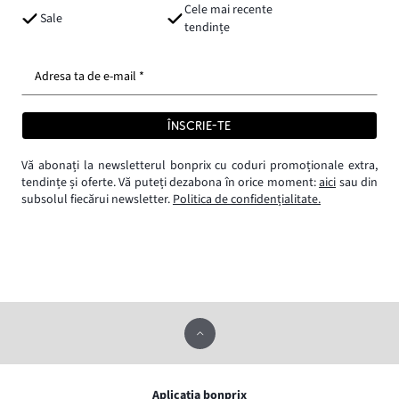
Cele mai recente
Sale
tendințe
Adresa ta de e-mail *
ÎNSCRIE-TE
Vă abonați la newsletterul bonprix cu coduri promoționale extra,
tendințe și oferte. Vă puteți dezabona în orice moment:
aici
sau din
subsolul fiecărui newsletter.
Politica de confidențialitate.
Aplicația bonprix