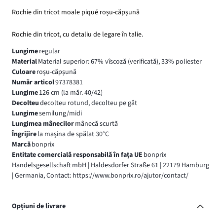
Rochie din tricot moale piqué roșu-căpșună
Rochie din tricot, cu detaliu de legare în talie.
Lungime
regular
Material
Material superior: 67% vîscoză (verificată), 33% poliester
Culoare
roșu-căpșună
Număr articol
97378381
Lungime
126 cm (la măr. 40/42)
Decolteu
decolteu rotund, decolteu pe gât
Lungime
semilung/midi
Lungimea mânecilor
mânecă scurtă
Îngrijire
la maşina de spălat 30°C
Marcă
bonprix
Entitate comercială responsabilă în fața UE
bonprix
Handelsgesellschaft mbH | Haldesdorfer Straße 61 | 22179 Hamburg
| Germania, Contact: https://www.bonprix.ro/ajutor/contact/
Opțiuni de livrare