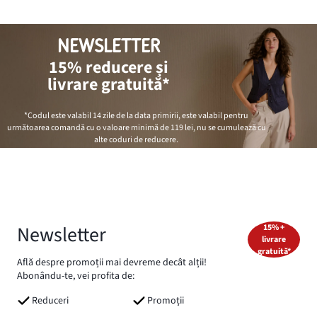
NEWSLETTER
15% reducere și
livrare gratuită*
*Codul este valabil 14 zile de la data primirii, este valabil pentru
următoarea comandă cu o valoare minimă de
119 lei
, nu se cumulează cu
alte coduri de reducere.
Newsletter
15% +
livrare
gratuită*
Află despre promoții mai devreme decât alții!
Abonându-te, vei profita de:
Reduceri
Promoții