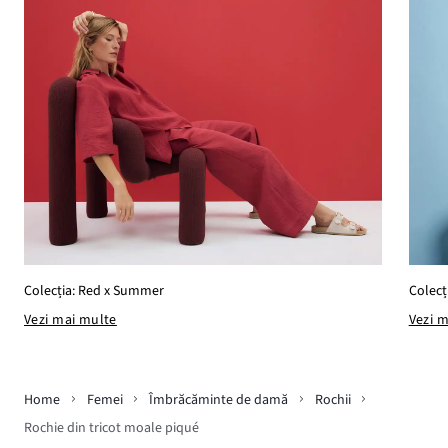
Colecți
Colecția: Red x Summer
Vezi 
Vezi mai multe
Home
Femei
Îmbrăcăminte de damă
Rochii
Rochie din tricot moale piqué