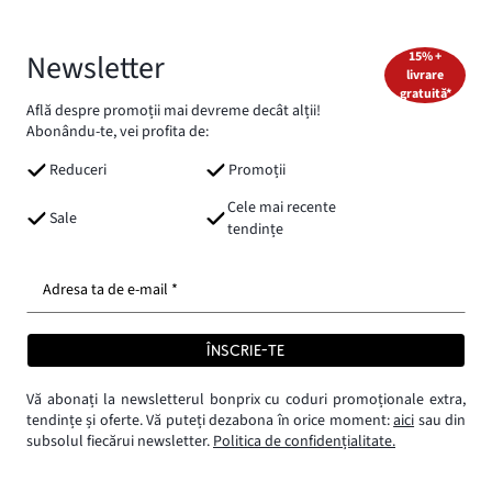
Newsletter
15% +
livrare
gratuită*
Află despre promoții mai devreme decât alții!
Abonându-te, vei profita de:
Reduceri
Promoții
Cele mai recente
Sale
tendințe
Adresa ta de e-mail *
ÎNSCRIE-TE
Vă abonați la newsletterul bonprix cu coduri promoționale extra,
tendințe și oferte. Vă puteți dezabona în orice moment:
aici
sau din
subsolul fiecărui newsletter.
Politica de confidențialitate.