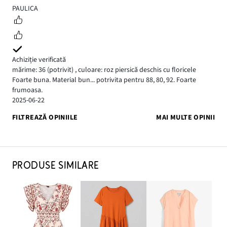
5
PAULICA
Achiziție verificată
mărime: 36
(potrivit)
,
culoare: roz piersică deschis cu floricele
Foarte buna. Material bun... potrivita pentru 88, 80, 92. Foarte
frumoasa.
2025-06-22
FILTREAZĂ OPINIILE
MAI MULTE OPINII
PRODUSE SIMILARE