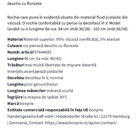
deschis cu floricele
Rochie care pune în evidență silueta din material fluid și elastic din
viscoză. O rochie confortabilă cu pense la decolteul în V. Model
lavabil cu o lungime de cca. 94 cm (măr.36/38) - 102 cm (măr.56/58).
Material
Material superior: 95% vîscoză (verificată), 5% elastan
Culoare
roz piersică deschis cu floricele
Număr articol
97644695
Lungime
96 cm (la măr. 40/42)
Trăsături
mai multă libertate de mişcare datorită
inserţiilo,avantajează şoldurile
Decolteu
decolteu în V, normal
Lungime
jurul genunchiului
Lungimea mânecilor
mânecă scurtă
Îngrijire
la maşina de spălat 30°C
Marcă
bonprix
Entitate comercială responsabilă în fața UE
bonprix
Handelsgesellschaft mbH | Haldesdorfer Straße 61 | 22179 Hamburg
| Germania, Contact: https://www.bonprix.ro/ajutor/contact/