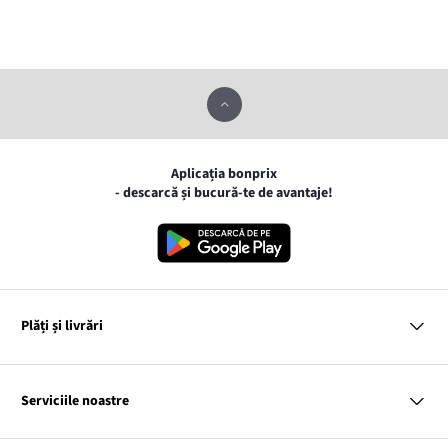
Aplicația bonprix
- descarcă și bucură-te de avantaje!
Plăți și livrări
MasterCard
VISA
Serviciile noastre
Gpay
Apple pay