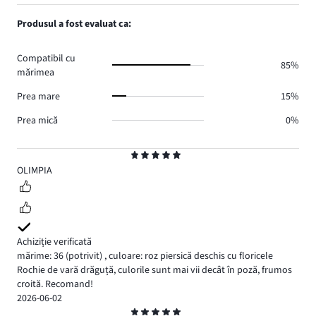
numărul
1,
1.
voturi
de
numărul
Produsul a fost evaluat ca:
1.
voturi
de
0.
voturi
Compatibil cu
1.
85%
mărimea
Prea mare
15%
Prea mică
0%
Evaluare
5
OLIMPIA
Achiziție verificată
mărime: 36
(potrivit)
,
culoare: roz piersică deschis cu floricele
Rochie de vară drăguță, culorile sunt mai vii decât în poză, frumos
croită. Recomand!
2026-06-02
Evaluare