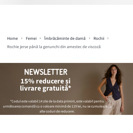
Home
Femei
Îmbrăcăminte de damă
Rochii
Rochie jerse până la genunchi din amestec de viscoză
NEWSLETTER
15% reducere și
livrare gratuită*
*Codul este valabil 14 zile de la data primirii, este valabil pentru
următoarea comandă cu o valoare minimă de
119 lei
, nu se cumulează cu
alte coduri de reducere.