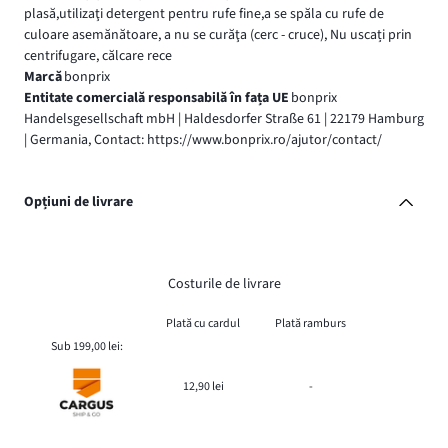
plasă,utilizaţi detergent pentru rufe fine,a se spăla cu rufe de
culoare asemănătoare, a nu se curăţa (cerc - cruce), Nu uscați prin
centrifugare, călcare rece
Marcă
bonprix
Entitate comercială responsabilă în fața UE
bonprix
Handelsgesellschaft mbH | Haldesdorfer Straße 61 | 22179 Hamburg
| Germania, Contact: https://www.bonprix.ro/ajutor/contact/
Opțiuni de livrare
Costurile de livrare
Plată cu cardul
Plată ramburs
Sub 199,00 lei:
12,90 lei
-