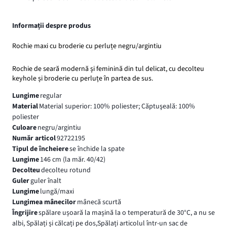
Informații despre produs
Rochie maxi cu broderie cu perluțe negru/argintiu
Rochie de seară modernă și feminină din tul delicat, cu decolteu
keyhole și broderie cu perluțe în partea de sus.
Lungime
regular
Material
Material superior: 100% poliester; Căptuşeală: 100%
poliester
Culoare
negru/argintiu
Număr articol
92722195
Tipul de încheiere
se închide la spate
Lungime
146 cm (la măr. 40/42)
Decolteu
decolteu rotund
Guler
guler înalt
Lungime
lungă/maxi
Lungimea mânecilor
mânecă scurtă
Îngrijire
spălare ușoară la mașină la o temperatură de 30°C, a nu se
albi, Spălați și călcați pe dos,Spălați articolul într-un sac de