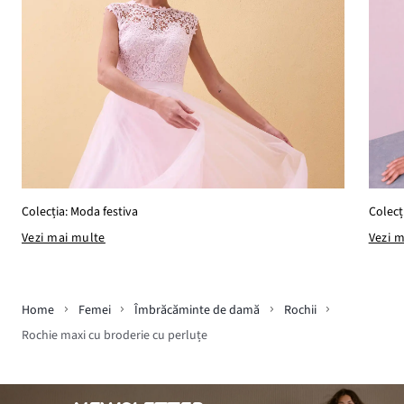
Colecț
Colecția: Moda festiva
Vezi 
Vezi mai multe
Home
Femei
Îmbrăcăminte de damă
Rochii
Rochie maxi cu broderie cu perluțe