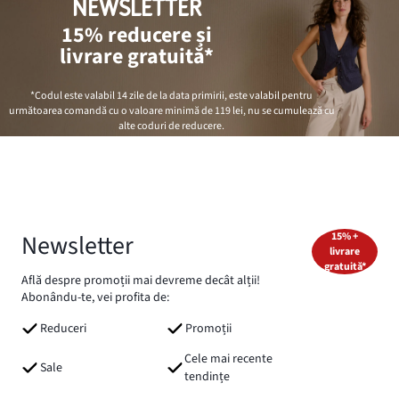
NEWSLETTER
15% reducere și
livrare gratuită*
*Codul este valabil 14 zile de la data primirii, este valabil pentru
următoarea comandă cu o valoare minimă de
119 lei
, nu se cumulează cu
alte coduri de reducere.
Newsletter
15% +
livrare
gratuită*
Află despre promoții mai devreme decât alții!
Abonându-te, vei profita de:
Reduceri
Promoții
Cele mai recente
Sale
tendințe