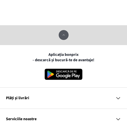
Aplicația bonprix
- descarcă și bucură-te de avantaje!
Plăți și livrări
MasterCard
VISA
Serviciile noastre
Gpay