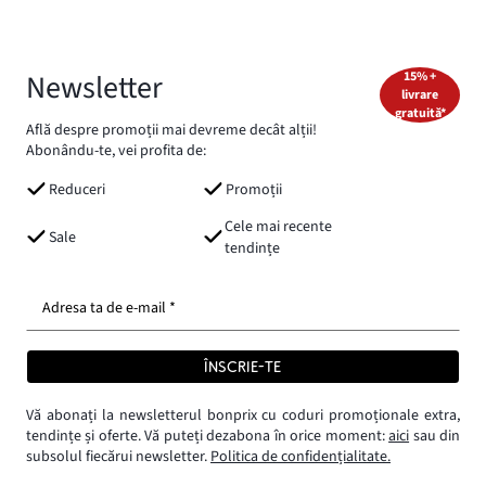
Newsletter
15% +
livrare
gratuită*
Află despre promoții mai devreme decât alții!
Abonându-te, vei profita de:
Reduceri
Promoții
Cele mai recente
Sale
tendințe
Adresa ta de e-mail *
ÎNSCRIE-TE
Vă abonați la newsletterul bonprix cu coduri promoționale extra,
tendințe și oferte. Vă puteți dezabona în orice moment:
aici
sau din
subsolul fiecărui newsletter.
Politica de confidențialitate.