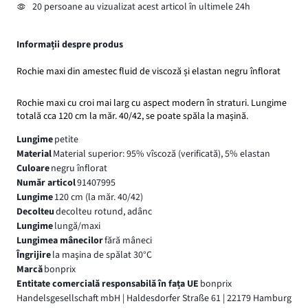
20 persoane au vizualizat acest articol în ultimele 24h
Informații despre produs
Rochie maxi din amestec fluid de viscoză și elastan negru înflorat
Rochie maxi cu croi mai larg cu aspect modern în straturi. Lungime
totală cca 120 cm la măr. 40/42, se poate spăla la mașină.
Lungime
petite
Material
Material superior: 95% vîscoză (verificată), 5% elastan
Culoare
negru înflorat
Număr articol
91407995
Lungime
120 cm (la măr. 40/42)
Decolteu
decolteu rotund, adânc
Lungime
lungă/maxi
Lungimea mânecilor
fără mâneci
Îngrijire
la maşina de spălat 30°C
Marcă
bonprix
Entitate comercială responsabilă în fața UE
bonprix
Handelsgesellschaft mbH | Haldesdorfer Straße 61 | 22179 Hamburg