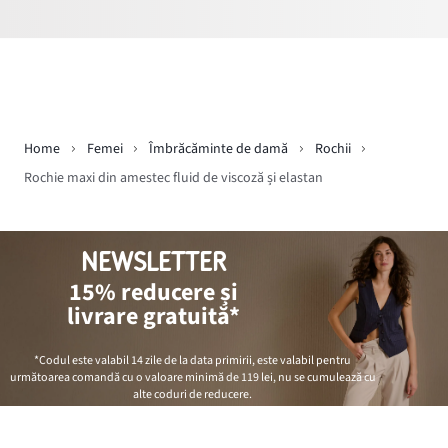
Home
Femei
Îmbrăcăminte de damă
Rochii
Rochie maxi din amestec fluid de viscoză și elastan
NEWSLETTER
15% reducere și
livrare gratuită*
*Codul este valabil 14 zile de la data primirii, este valabil pentru
următoarea comandă cu o valoare minimă de
119 lei
, nu se cumulează cu
alte coduri de reducere.