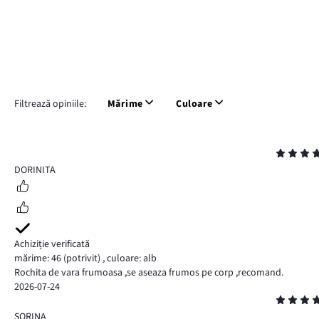
Filtrează opiniile:
Mărime
Culoare
Evaluare
5
DORINITA
Achiziție verificată
mărime: 46
(potrivit)
,
culoare: alb
Rochita de vara frumoasa ,se aseaza frumos pe corp ,recomand.
2026-07-24
Evaluare
5
SORINA