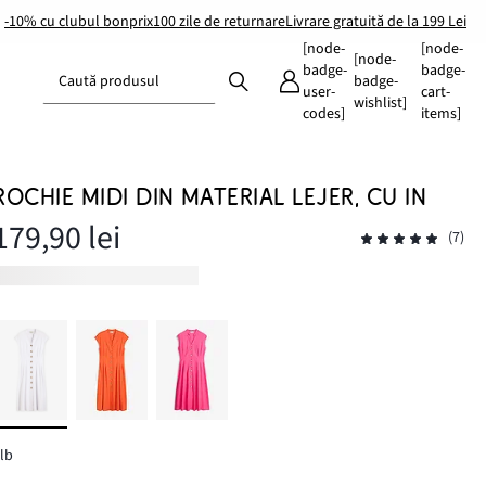
-10% cu clubul bonprix
100 zile de returnare
Livrare gratuită de la 199 Lei
[node-
[node-
[node-
badge-
badge-
Caută produsul
badge-
user-
cart-
wishlist]
codes]
items]
ROCHIE MIDI DIN MATERIAL LEJER, CU IN
179,90 lei
(7)
lb