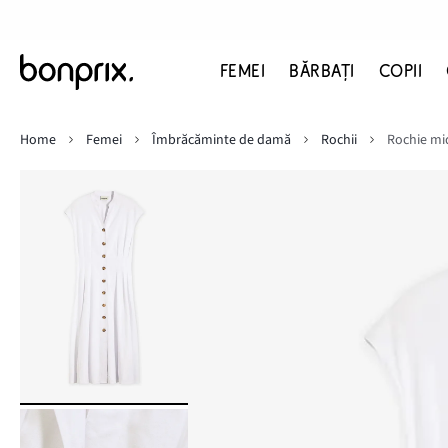
FEMEI
BĂRBAŢI
COPII
Home
Femei
Îmbrăcăminte de damă
Rochii
Rochie mid