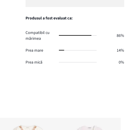
voturi
de
numărul
1,
2.
voturi
de
numărul
0.
voturi
de
Produsul a fost evaluat ca:
0.
voturi
0.
Compatibil cu
86%
mărimea
Prea mare
14%
Prea mică
0%