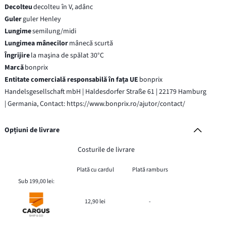
Decolteu
decolteu în V, adânc
Guler
guler Henley
Lungime
semilung/midi
Lungimea mânecilor
mânecă scurtă
Îngrijire
la maşina de spălat 30°C
Marcă
bonprix
Entitate comercială responsabilă în fața UE
bonprix
Handelsgesellschaft mbH | Haldesdorfer Straße 61 | 22179 Hamburg
| Germania, Contact: https://www.bonprix.ro/ajutor/contact/
Opțiuni de livrare
Costurile de livrare
Plată cu cardul
Plată ramburs
Sub 199,00 lei:
12,90 lei
-