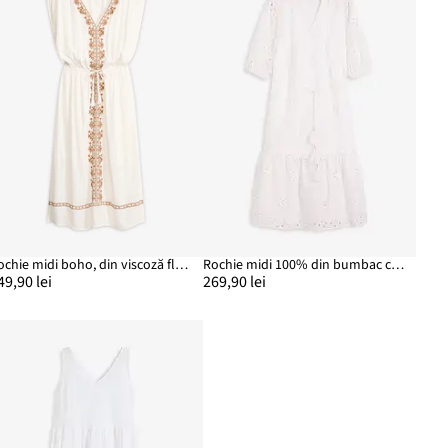
Rochie midi boho, din viscoză fluidă
Rochie midi 100% din bumbac cu broderie perforată
49,90 lei
269,90 lei