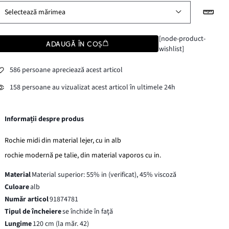
Selectează mărimea
[node-product-
ADAUGĂ ÎN COȘ
wishlist]
586 persoane apreciează acest articol
158 persoane au vizualizat acest articol în ultimele 24h
Informații despre produs
Rochie midi din material lejer, cu in alb
rochie modernă pe talie, din material vaporos cu in.
Material
Material superior: 55% in (verificat), 45% viscoză
Culoare
alb
Număr articol
91874781
Tipul de încheiere
se închide în faţă
Lungime
120 cm (la măr. 42)