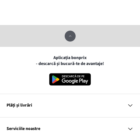
Aplicația bonprix
- descarcă și bucură-te de avantaje!
Plăți și livrări
MasterCard
VISA
Serviciile noastre
Gpay