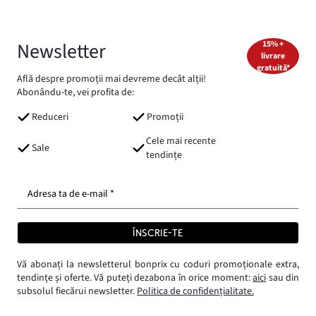
Newsletter
15% +
livrare
gratuită*
Află despre promoții mai devreme decât alții!
Abonându-te, vei profita de:
Reduceri
Promoții
Cele mai recente
Sale
tendințe
Adresa ta de e-mail *
ÎNSCRIE-TE
Vă abonați la newsletterul bonprix cu coduri promoționale extra,
tendințe și oferte. Vă puteți dezabona în orice moment:
aici
sau din
subsolul fiecărui newsletter.
Politica de confidențialitate.