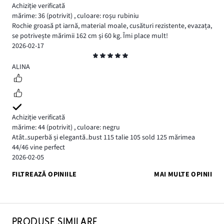
Achiziție verificată
mărime: 36
(potrivit)
,
culoare: roșu rubiniu
Rochie groasă pt iarnă, material moale, cusături rezistente, evazața,
se potrivește mărimii 162 cm și 60 kg. Îmi place mult!
2026-02-17
Evaluare
5
ALINA
Achiziție verificată
mărime: 44
(potrivit)
,
culoare: negru
Atât..superbă și elegantă..bust 115 talie 105 sold 125 mărimea
44/46 vine perfect
2026-02-05
FILTREAZĂ OPINIILE
MAI MULTE OPINII
PRODUSE SIMILARE