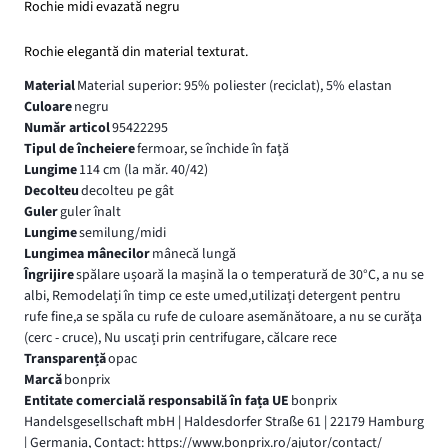
Rochie midi evazată negru
Rochie elegantă din material texturat.
Material
Material superior: 95% poliester (reciclat), 5% elastan
Culoare
negru
Număr articol
95422295
Tipul de încheiere
fermoar, se închide în faţă
Lungime
114 cm (la măr. 40/42)
Decolteu
decolteu pe gât
Guler
guler înalt
Lungime
semilung/midi
Lungimea mânecilor
mânecă lungă
Îngrijire
spălare ușoară la mașină la o temperatură de 30°C, a nu se
albi, Remodelați în timp ce este umed,utilizaţi detergent pentru
rufe fine,a se spăla cu rufe de culoare asemănătoare, a nu se curăţa
(cerc - cruce), Nu uscați prin centrifugare, călcare rece
Transparență
opac
Marcă
bonprix
Entitate comercială responsabilă în fața UE
bonprix
Handelsgesellschaft mbH | Haldesdorfer Straße 61 | 22179 Hamburg
| Germania, Contact: https://www.bonprix.ro/ajutor/contact/