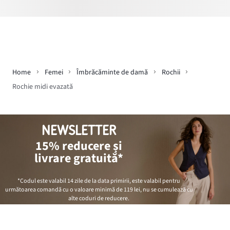
Home
Femei
Îmbrăcăminte de damă
Rochii
Rochie midi evazată
NEWSLETTER
15% reducere și
livrare gratuită*
*Codul este valabil 14 zile de la data primirii, este valabil pentru
următoarea comandă cu o valoare minimă de
119 lei
, nu se cumulează cu
alte coduri de reducere.