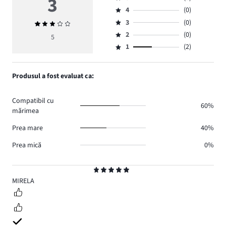
3
Evaluare
4
(0)
5,
Evaluare
numărul
3
(0)
Evaluarea
4,
Evaluare
de
medie
numărul
2
(0)
3,
5
Evaluare
voturi
3
de
numărul
1
(2)
2,
Evaluare
3.
voturi
de
numărul
1,
0.
voturi
de
numărul
Produsul a fost evaluat ca:
0.
voturi
de
0.
voturi
Compatibil cu
2.
60%
mărimea
Prea mare
40%
Prea mică
0%
Evaluare
5
MIRELA