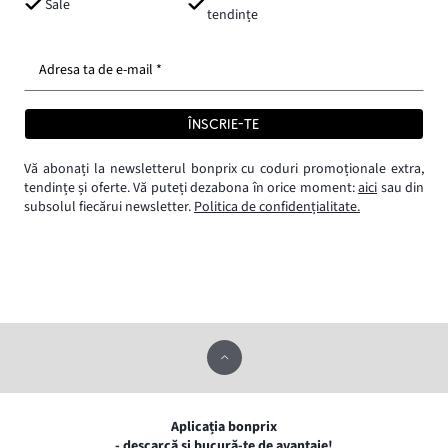
Sale
tendințe
Adresa ta de e-mail *
ÎNSCRIE-TE
Vă abonați la newsletterul bonprix cu coduri promoționale extra,
tendințe și oferte. Vă puteți dezabona în orice moment:
aici
sau din
subsolul fiecărui newsletter.
Politica de confidențialitate.
Aplicația bonprix
- descarcă și bucură-te de avantaje!