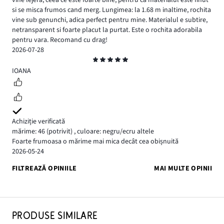
vine lejera, ceea ce este foarte bine, pentru ca materialul este finut
si se misca frumos cand merg. Lungimea: la 1.68 m inaltime, rochita
vine sub genunchi, adica perfect pentru mine. Materialul e subtire,
netransparent si foarte placut la purtat. Este o rochita adorabila
pentru vara. Recomand cu drag!
2026-07-28
Evaluare
5
IOANA
Achiziție verificată
mărime: 46
(potrivit)
,
culoare: negru/ecru altele
Foarte frumoasa o mărime mai mica decât cea obișnuită
2026-05-24
FILTREAZĂ OPINIILE
MAI MULTE OPINII
PRODUSE SIMILARE