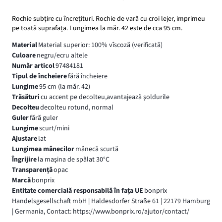
Rochie subțire cu încrețituri. Rochie de vară cu croi lejer, imprimeu
pe toată suprafața. Lungimea la măr. 42 este de cca 95 cm.
Material
Material superior: 100% vîscoză (verificată)
Culoare
negru/ecru altele
Număr articol
97484181
Tipul de încheiere
fără încheiere
Lungime
95 cm (la măr. 42)
Trăsături
cu accent pe decolteu,avantajează şoldurile
Decolteu
decolteu rotund, normal
Guler
fără guler
Lungime
scurt/mini
Ajustare
lat
Lungimea mânecilor
mânecă scurtă
Îngrijire
la maşina de spălat 30°C
Transparență
opac
Marcă
bonprix
Entitate comercială responsabilă în fața UE
bonprix
Handelsgesellschaft mbH | Haldesdorfer Straße 61 | 22179 Hamburg
| Germania, Contact: https://www.bonprix.ro/ajutor/contact/