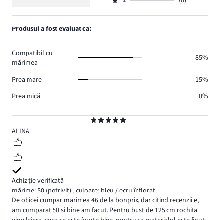
numărul
1
(0)
2,
Evaluare
7.
voturi
de
numărul
1,
2.
voturi
de
numărul
Produsul a fost evaluat ca:
2.
voturi
de
0.
voturi
Compatibil cu
0.
85%
mărimea
Prea mare
15%
Prea mică
0%
Evaluare
5
ALINA
Achiziție verificată
mărime: 50
(potrivit)
,
culoare: bleu / ecru înflorat
De obicei cumpar marimea 46 de la bonprix, dar citind recenziile,
am cumparat 50 si bine am facut. Pentru bust de 125 cm rochita