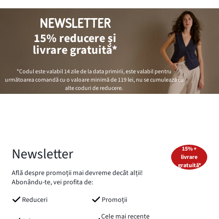
NEWSLETTER
15% reducere și
livrare gratuită*
*Codul este valabil 14 zile de la data primirii, este valabil pentru
următoarea comandă cu o valoare minimă de
119 lei
, nu se cumulează cu
alte coduri de reducere.
Newsletter
15% +
livrare
gratuită*
Află despre promoții mai devreme decât alții!
Abonându-te, vei profita de:
Reduceri
Promoții
Cele mai recente