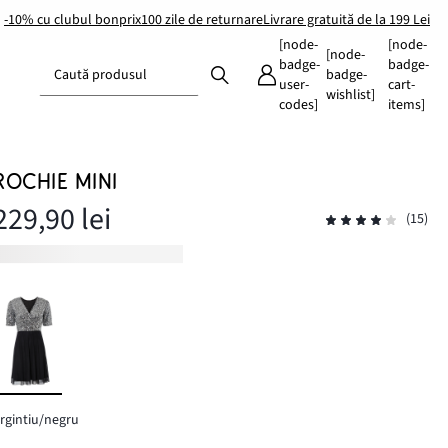
-10% cu clubul bonprix
100 zile de returnare
Livrare gratuită de la 199 Lei
[node-
[node-
[node-
badge-
badge-
Caută produsul
badge-
user-
cart-
wishlist]
codes]
items]
ROCHIE MINI
229,90 lei
(15)
rgintiu/negru