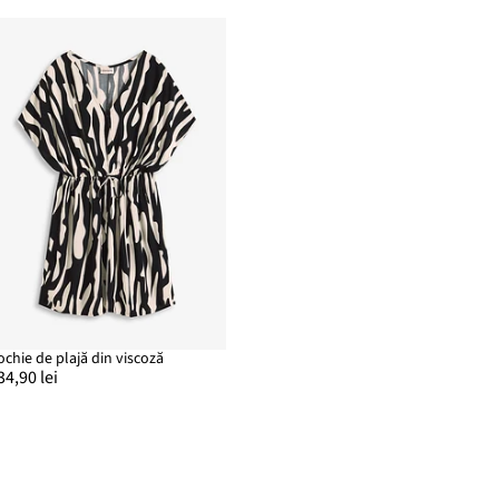
ochie de plajă din viscoză
34,90 lei