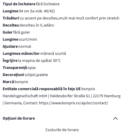
Tipul de încheiere
fără încheiere
Lungime
94 cm (la măr. 40/42)
Trăsături
cu accent pe decolteu,mult mai mult confort prin stretch
Decolteu
decolteu în V, adânc
Guler
fără guler
Lungime
scurt/mini
Ajustare
normal
Lungimea mânecilor
mânecă scurtă
Îngrijire
la maşina de spălat 30°C
Transparență
opac
Decorațiuni
sclipici,paiete
Marcă
bonprix
Entitate comercială responsabilă în fața UE
bonprix
Handelsgesellschaft mbH | Haldesdorfer Straße 61 | 22179 Hamburg
| Germania, Contact: https://www.bonprix.ro/ajutor/contact/
Opțiuni de livrare
Costurile de livrare