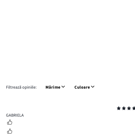
Filtrează opiniile:
Mărime
Culoare
Evaluare
5
GABRIELA