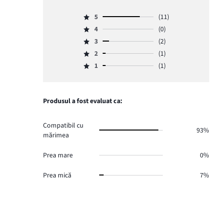
5
(11)
Evaluare
4
(0)
5,
Evaluare
numărul
3
(2)
4,
Evaluare
de
numărul
2
(1)
3,
Evaluare
voturi
de
numărul
1
(1)
2,
11.
Evaluare
voturi
de
numărul
1,
0.
voturi
de
numărul
2.
voturi
de
Produsul a fost evaluat ca:
1.
voturi
1.
Compatibil cu
93%
mărimea
Prea mare
0%
Prea mică
7%