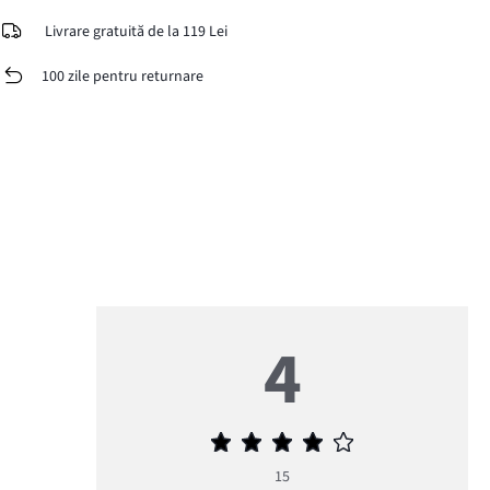
Livrare gratuită de la 119 Lei
100 zile pentru returnare
4
Evaluarea
medie
15
4