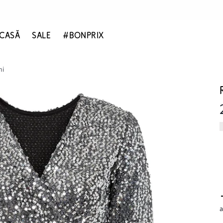
CASĂ
SALE
#BONPRIX
ni
a