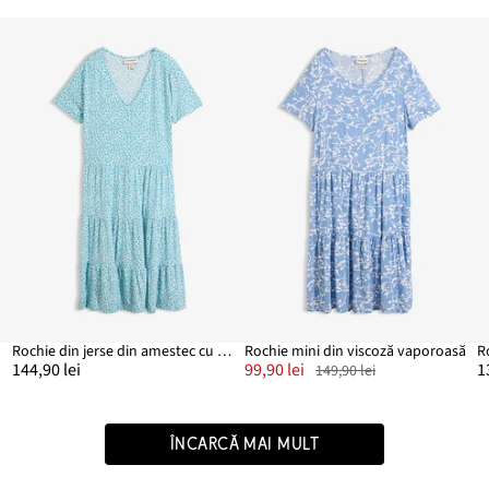
Rochie din jerse din amestec cu viscoză
Rochie mini din viscoză vaporoasă
R
144,90 lei
99,90 lei
1
149,90 lei
ÎNCARCĂ MAI MULT