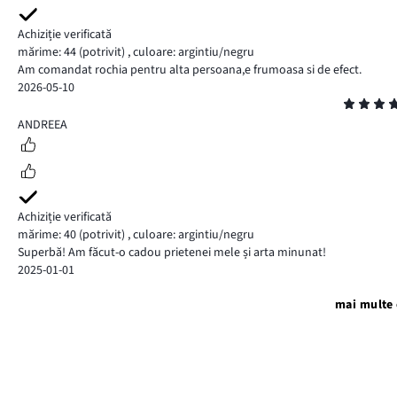
Achiziție verificată
mărime: 44
(potrivit)
,
culoare: argintiu/negru
Am comandat rochia pentru alta persoana,e frumoasa si de efect.
2026-05-10
Evaluare
5
ANDREEA
Achiziție verificată
mărime: 40
(potrivit)
,
culoare: argintiu/negru
Superbă! Am făcut-o cadou prietenei mele și arta minunat!
2025-01-01
mai multe 