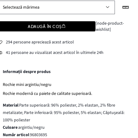
Selectează mărimea
[node-product-
ADAUGĂ ÎN COȘ
wishlist]
294 persoane apreciează acest articol
41 persoane au vizualizat acest articol în ultimele 24h
Informații despre produs
Rochie mini argintiu/negru
Rochie modernă cu paiete de calitate superioară.
Material
Parte superioară: 96% poliester, 2% elastan, 2% fibre
metalizate; Parte inferioară: 95% poliester, 5% elastan; Căptuşeală:
100% poliester
Culoare
argintiu/negru
Număr articol
96803695