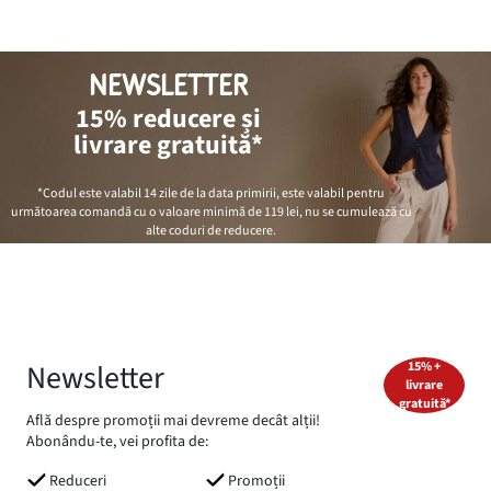
NEWSLETTER
15% reducere și
livrare gratuită*
*Codul este valabil 14 zile de la data primirii, este valabil pentru
următoarea comandă cu o valoare minimă de
119 lei
, nu se cumulează cu
alte coduri de reducere.
Newsletter
15% +
livrare
gratuită*
Află despre promoții mai devreme decât alții!
Abonându-te, vei profita de:
Reduceri
Promoții