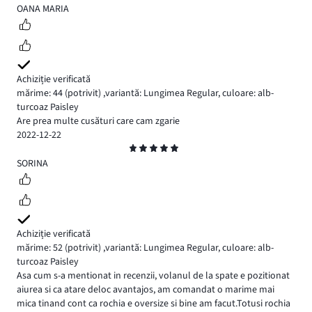
5
OANA MARIA
Achiziție verificată
mărime: 44
(potrivit)
,
variantă: Lungimea Regular,
culoare: alb-
turcoaz Paisley
Are prea multe cusături care cam zgarie
2022-12-22
Evaluare
5
SORINA
Achiziție verificată
mărime: 52
(potrivit)
,
variantă: Lungimea Regular,
culoare: alb-
turcoaz Paisley
Asa cum s-a mentionat in recenzii, volanul de la spate e pozitionat
aiurea si ca atare deloc avantajos, am comandat o marime mai
mica tinand cont ca rochia e oversize si bine am facut.Totusi rochia