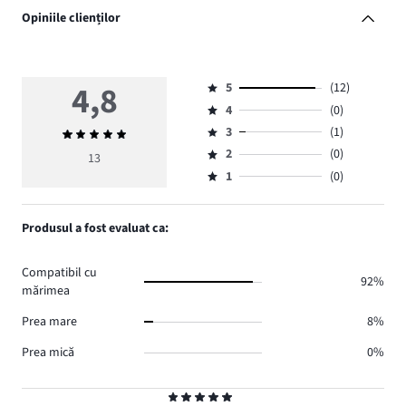
Opiniile clienților
4,8
5
(12)
Evaluare
4
(0)
5,
Evaluare
numărul
3
(1)
Evaluarea
4,
Evaluare
de
medie
numărul
2
(0)
3,
13
Evaluare
voturi
4,8
de
numărul
1
(0)
2,
Evaluare
12.
voturi
de
numărul
1,
0.
voturi
de
numărul
Produsul a fost evaluat ca:
1.
voturi
de
0.
voturi
Compatibil cu
0.
92%
mărimea
Prea mare
8%
Prea mică
0%
Evaluare