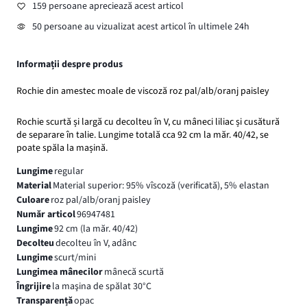
159 persoane apreciează acest articol
50 persoane au vizualizat acest articol în ultimele 24h
Informații despre produs
Rochie din amestec moale de viscoză roz pal/alb/oranj paisley
Rochie scurtă și largă cu decolteu în V, cu mâneci liliac și cusătură
de separare în talie. Lungime totală cca 92 cm la măr. 40/42, se
poate spăla la mașină.
Lungime
regular
Material
Material superior: 95% vîscoză (verificată), 5% elastan
Culoare
roz pal/alb/oranj paisley
Număr articol
96947481
Lungime
92 cm (la măr. 40/42)
Decolteu
decolteu în V, adânc
Lungime
scurt/mini
Lungimea mânecilor
mânecă scurtă
Îngrijire
la maşina de spălat 30°C
Transparență
opac