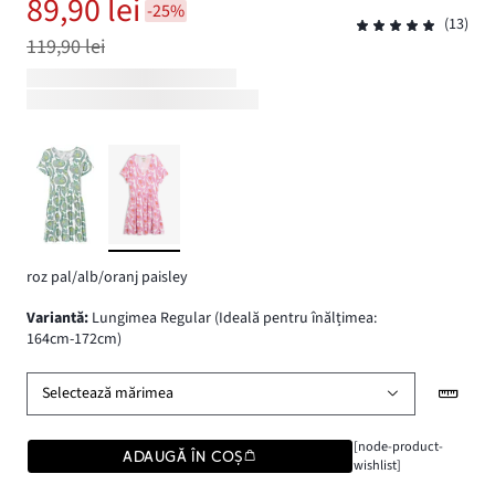
89,90 lei
-25%
(13)
119,90 lei
roz pal/alb/oranj paisley
variantă
:
Lungimea Regular (Ideală pentru înălțimea:
164cm-172cm)
Selectează mărimea
[node-product-
ADAUGĂ ÎN COȘ
wishlist]