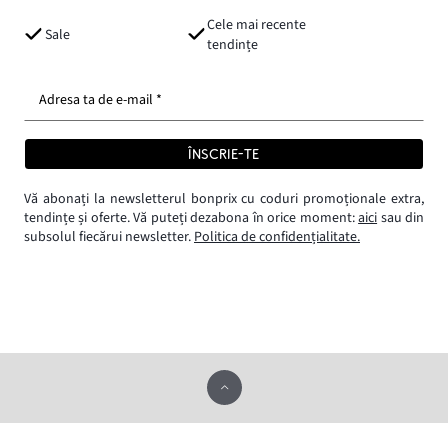
Cele mai recente
Sale
tendințe
Adresa ta de e-mail *
ÎNSCRIE-TE
Vă abonați la newsletterul bonprix cu coduri promoționale extra,
tendințe și oferte. Vă puteți dezabona în orice moment:
aici
sau din
subsolul fiecărui newsletter.
Politica de confidențialitate.