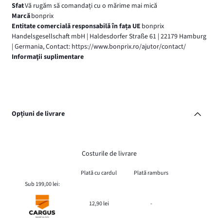
Sfat
Vă rugăm să comandați cu o mărime mai mică
Marcă
bonprix
Entitate comercială responsabilă în fața UE
bonprix
Handelsgesellschaft mbH | Haldesdorfer Straße 61 | 22179 Hamburg
| Germania, Contact: https://www.bonprix.ro/ajutor/contact/
Informaţii suplimentare
Opțiuni de livrare
Costurile de livrare
Plată cu cardul
Plată ramburs
Sub 199,00 lei:
12,90 lei
-