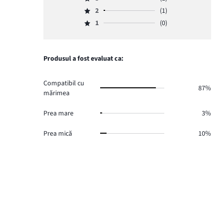
4,
Evaluare
de
numărul
2
(1)
3,
Evaluare
voturi
de
numărul
1
(0)
2,
26.
Evaluare
voturi
de
numărul
1,
2.
voturi
de
numărul
1.
voturi
de
Produsul a fost evaluat ca:
1.
voturi
0.
Compatibil cu
87%
mărimea
Prea mare
3%
Prea mică
10%