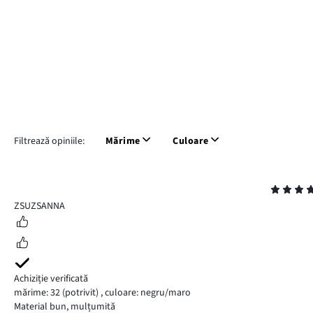
Filtrează opiniile:
Mărime
Culoare
Evaluare
5
ZSUZSANNA
Achiziție verificată
mărime: 32
(potrivit)
,
culoare: negru/maro
Material bun, mulțumită