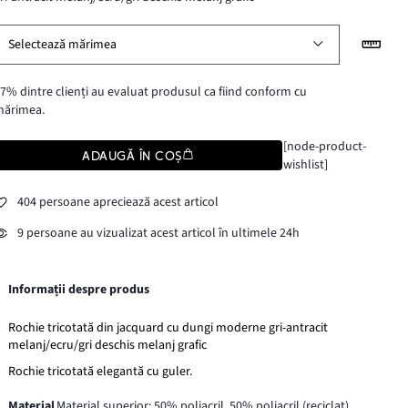
Selectează mărimea
7% dintre clienți au evaluat produsul ca fiind conform cu
mărimea.
[node-product-
ADAUGĂ ÎN COȘ
wishlist]
404 persoane apreciează acest articol
9 persoane au vizualizat acest articol în ultimele 24h
Informații despre produs
Rochie tricotată din jacquard cu dungi moderne gri-antracit
melanj/ecru/gri deschis melanj grafic
Rochie tricotată elegantă cu guler.
Material
Material superior: 50% poliacril, 50% poliacril (reciclat)