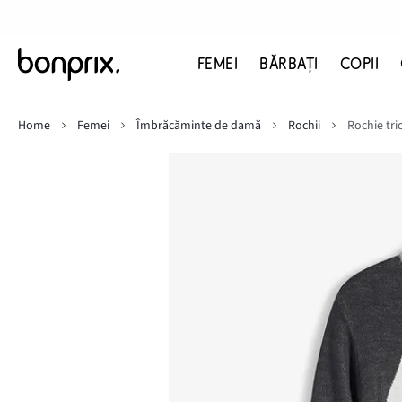
FEMEI
BĂRBAŢI
COPII
Home
Femei
Îmbrăcăminte de damă
Rochii
Rochie tr