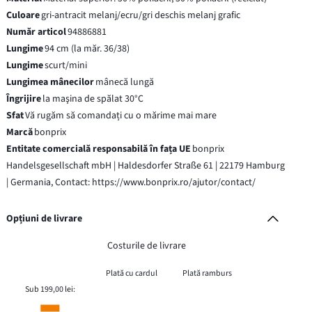
Culoare
gri-antracit melanj/ecru/gri deschis melanj grafic
Număr articol
94886881
Lungime
94 cm (la măr. 36/38)
Lungime
scurt/mini
Lungimea mânecilor
mânecă lungă
Îngrijire
la maşina de spălat 30°C
Sfat
Vă rugăm să comandați cu o mărime mai mare
Marcă
bonprix
Entitate comercială responsabilă în fața UE
bonprix
Handelsgesellschaft mbH | Haldesdorfer Straße 61 | 22179 Hamburg
| Germania, Contact: https://www.bonprix.ro/ajutor/contact/
Opțiuni de livrare
Costurile de livrare
Plată cu cardul
Plată ramburs
Sub 199,00 lei: