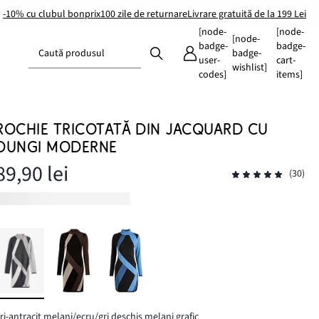
-10% cu clubul bonprix
100 zile de returnare
Livrare gratuită de la 199 Lei
[node-
[node-
[node-
badge-
badge-
Caută produsul
badge-
user-
cart-
wishlist]
codes]
items]
ROCHIE TRICOTATĂ DIN JACQUARD CU
DUNGI MODERNE
89,90 lei
(30)
ri-antracit melanj/ecru/gri deschis melanj grafic