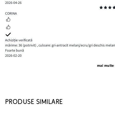
2026-04-26
Evaluare
4
CORINA
Achiziție verificată
mărime: 36
(potrivit)
,
culoare: gri-antracit melanj/ecru/gri deschis melanj
Foarte bună
2026-02-20
mai multe 
PRODUSE SIMILARE