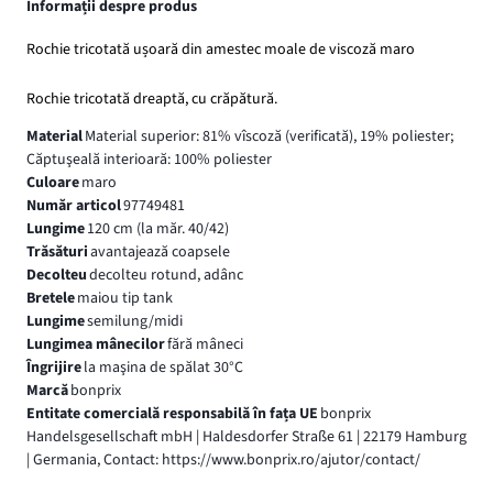
Informații despre produs
Rochie tricotată ușoară din amestec moale de viscoză maro
Rochie tricotată dreaptă, cu crăpătură.
Material
Material superior: 81% vîscoză (verificată), 19% poliester;
Căptuşeală interioară: 100% poliester
Culoare
maro
Număr articol
97749481
Lungime
120 cm (la măr. 40/42)
Trăsături
avantajează coapsele
Decolteu
decolteu rotund, adânc
Bretele
maiou tip tank
Lungime
semilung/midi
Lungimea mânecilor
fără mâneci
Îngrijire
la maşina de spălat 30°C
Marcă
bonprix
Entitate comercială responsabilă în fața UE
bonprix
Handelsgesellschaft mbH | Haldesdorfer Straße 61 | 22179 Hamburg
| Germania, Contact: https://www.bonprix.ro/ajutor/contact/