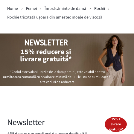
Home
Femei
Îmbrăcăminte de damă
Rochii
Rochie tricotată ușoară din amestec moale de viscoză
NEWSLETTER
15% reducere și
livrare gratuită*
*Codul este valabil 14 zile de la data primirii, este valabil pentru
următoarea comandă cu o valoare minimă de
119 lei
, nu se cumulează cu
alte coduri de reducere.
Newsletter
15% +
livrare
gratuită*