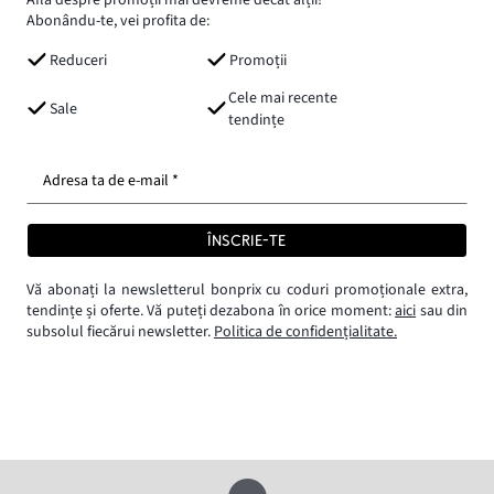
Află despre promoții mai devreme decât alții!
Abonându-te, vei profita de:
Reduceri
Promoții
Cele mai recente
Sale
tendințe
Adresa ta de e-mail *
ÎNSCRIE-TE
Vă abonați la newsletterul bonprix cu coduri promoționale extra,
tendințe și oferte. Vă puteți dezabona în orice moment:
aici
sau din
subsolul fiecărui newsletter.
Politica de confidențialitate.