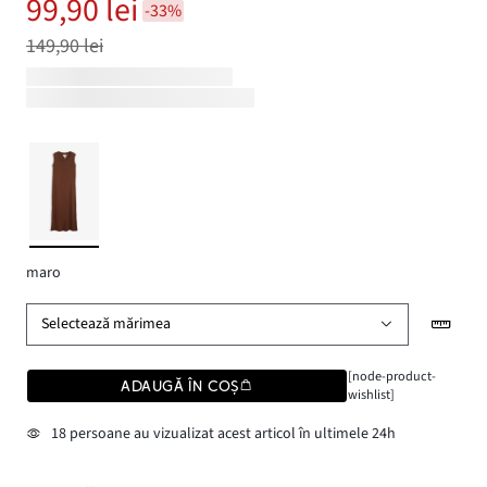
99,90 lei
-33%
149,90 lei
maro
Selectează mărimea
[node-product-
ADAUGĂ ÎN COȘ
wishlist]
18 persoane au vizualizat acest articol în ultimele 24h