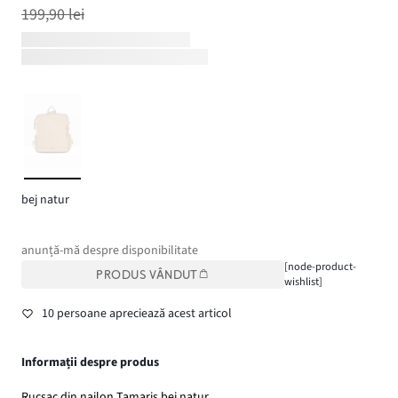
199,90 lei
bej natur
anunță-mă despre disponibilitate
[node-product-
PRODUS VÂNDUT
wishlist]
10 persoane apreciează acest articol
Informații despre produs
Rucsac din nailon Tamaris bej natur