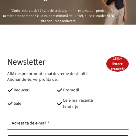
*Codul este valabil 14 zile de la data primirii, este valabil pentru
următoarea comandă cu o valoare minimă de
119 lei
, nu se cumulează cu
alte coduri de reducere.
Newsletter
15% +
livrare
gratuită*
Află despre promoții mai devreme decât alții!
Abonându-te, vei profita de:
Reduceri
Promoții
Cele mai recente
Sale
tendințe
Adresa ta de e-mail *