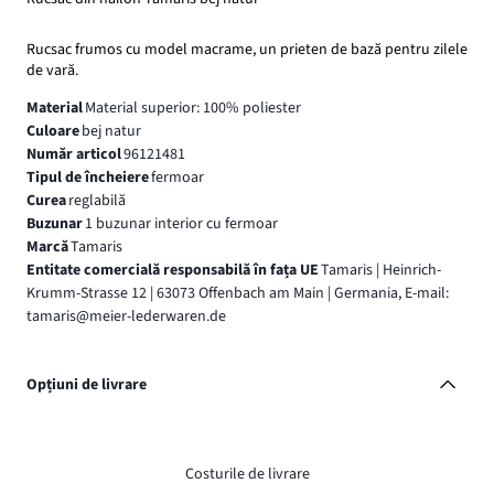
Rucsac frumos cu model macrame, un prieten de bază pentru zilele
de vară.
Material
Material superior: 100% poliester
Culoare
bej natur
Număr articol
96121481
Tipul de încheiere
fermoar
Curea
reglabilă
Buzunar
1 buzunar interior cu fermoar
Marcă
Tamaris
Entitate comercială responsabilă în fața UE
Tamaris | Heinrich-
Krumm-Strasse 12 | 63073 Offenbach am Main | Germania, E-mail:
tamaris@meier-lederwaren.de
Opțiuni de livrare
Costurile de livrare