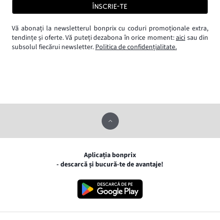
ÎNSCRIE-TE
Vă abonați la newsletterul bonprix cu coduri promoționale extra,
tendințe și oferte. Vă puteți dezabona în orice moment:
aici
sau din
subsolul fiecărui newsletter.
Politica de confidențialitate.
Aplicația bonprix
- descarcă și bucură-te de avantaje!