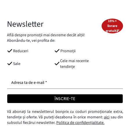
Newsletter
15% +
livrare
gratuită*
Află despre promoții mai devreme decât alții!
Abonându-te, vei profita de:
Reduceri
Promoții
Cele mai recente
Sale
tendințe
Adresa ta de e-mail *
ÎNSCRIE-TE
Vă abonați la newsletterul bonprix cu coduri promoționale extra,
tendințe și oferte. Vă puteți dezabona în orice moment:
aici
sau din
subsolul fiecărui newsletter.
Politica de confidențialitate.