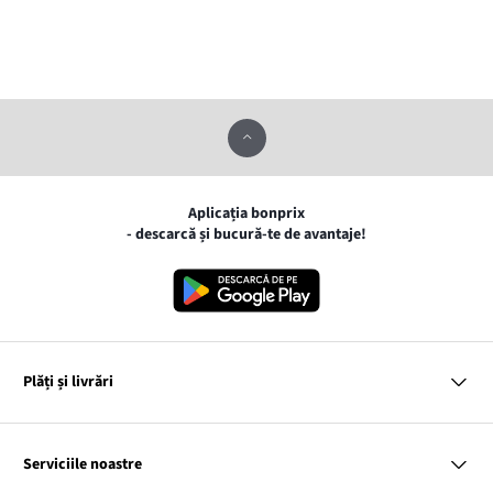
Aplicația bonprix
- descarcă și bucură-te de avantaje!
Plăți și livrări
MasterCard
VISA
Serviciile noastre
Gpay