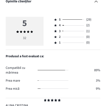
Opiniile clienților
5
5
(29)
Evaluare
4
(2)
5,
Evaluare
numărul
3
(1)
Evaluarea
4,
Evaluare
de
medie
numărul
2
(0)
3,
32
Evaluare
voturi
5
de
numărul
1
(0)
2,
Evaluare
29.
voturi
de
numărul
1,
2.
voturi
de
numărul
Produsul a fost evaluat ca:
1.
voturi
de
0.
voturi
Compatibil cu
0.
89%
mărimea
Prea mare
3%
Prea mică
9%
Evaluare
5
ALINA CRISTINA