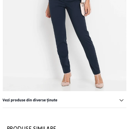
Vezi produse din diverse ținute
Pantaloni de costum cu pense
144,90 lei
PRODUSE SIMILARE