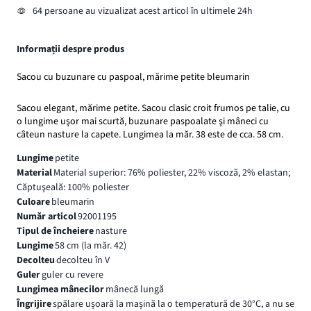
64 persoane au vizualizat acest articol în ultimele 24h
Informații despre produs
Sacou cu buzunare cu paspoal, mărime petite bleumarin
Sacou elegant, mărime petite. Sacou clasic croit frumos pe talie, cu
o lungime uşor mai scurtă, buzunare paspoalate şi mâneci cu
câteun nasture la capete. Lungimea la măr. 38 este de cca. 58 cm.
Lungime
petite
Material
Material superior: 76% poliester, 22% viscoză, 2% elastan;
Căptuşeală: 100% poliester
Culoare
bleumarin
Număr articol
92001195
Tipul de încheiere
nasture
Lungime
58 cm (la măr. 42)
Decolteu
decolteu în V
Guler
guler cu revere
Lungimea mânecilor
mânecă lungă
Îngrijire
spălare ușoară la mașină la o temperatură de 30°C, a nu se