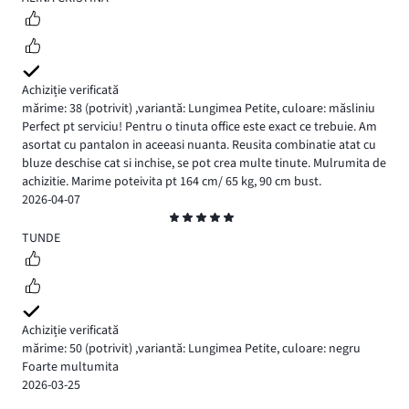
Achiziție verificată
mărime: 38
(potrivit)
,
variantă: Lungimea Petite,
culoare: măsliniu
Perfect pt serviciu! Pentru o tinuta office este exact ce trebuie. Am
asortat cu pantalon in aceeasi nuanta. Reusita combinatie atat cu
bluze deschise cat si inchise, se pot crea multe tinute. Mulrumita de
achizitie. Marime poteivita pt 164 cm/ 65 kg, 90 cm bust.
2026-04-07
Evaluare
5
TUNDE
Achiziție verificată
mărime: 50
(potrivit)
,
variantă: Lungimea Petite,
culoare: negru
Foarte multumita
2026-03-25