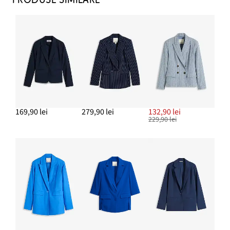
ADAUGĂ ÎN COȘ
Bluză care se îmbracă pe cap, din viscoză fluidă
119,90 lei
ADAUGĂ ÎN COȘ
Sacou cu buzunare cu paspoal
169,90 lei
169,90 lei
279,90 lei
132,90 lei
229,90 lei
ADAUGĂ ÎN COȘ