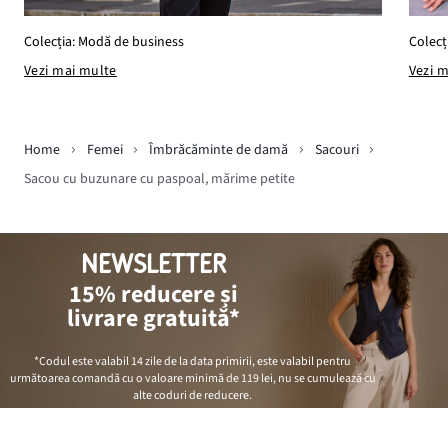
Colecț
Colecția: Modă de business
Vezi 
Vezi mai multe
Home
Femei
Îmbrăcăminte de damă
Sacouri
Sacou cu buzunare cu paspoal, mărime petite
NEWSLETTER
15% reducere și
livrare gratuită*
*Codul este valabil 14 zile de la data primirii, este valabil pentru
următoarea comandă cu o valoare minimă de
119 lei
, nu se cumulează cu
alte coduri de reducere.