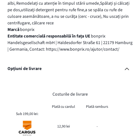
albi, Remodelați cu atenție în timpul stării umede,Spălați și călcați
pe dos,utilizaţi detergent pentru rufe fine,a se spăla cu rufe de
culoare asemănătoare, a nu se curăţa (cerc - cruce), Nu uscați prin
centrifugare, călcare rece
Marcă
bonprix
Entitate comercială responsabilă în fața UE
bonprix
Handelsgesellschaft mbH | Haldesdorfer Straße 61 | 22179 Hamburg
| Germania, Contact: https://www.bonprix.ro/ajutor/contact/
Opțiuni de livrare
Costurile de livrare
Plată cu cardul
Plată ramburs
Sub 199,00 lei:
12,90 lei
-