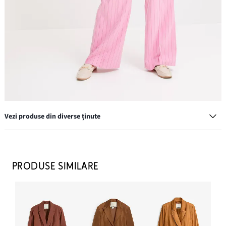
Vezi produse din diverse ținute
Cercei cu șurub
69,90 lei
PRODUSE SIMILARE
ADAUGĂ ÎN COȘ
Pantofi loafer cu cataramă
129,90 lei