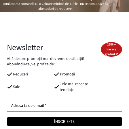
următoarea comandă cu o valoare minimă de
119 lei
, nu se cumulează cu
alte coduri de reducere.
Newsletter
15% +
livrare
gratuită*
Află despre promoții mai devreme decât alții!
Abonându-te, vei profita de:
Reduceri
Promoții
Cele mai recente
Sale
tendințe
Adresa ta de e-mail *
ÎNSCRIE-TE