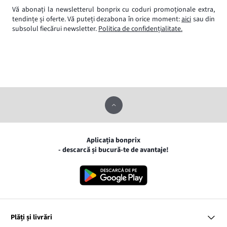
Vă abonați la newsletterul bonprix cu coduri promoționale extra,
tendințe și oferte. Vă puteți dezabona în orice moment:
aici
sau din
subsolul fiecărui newsletter.
Politica de confidențialitate.
Aplicația bonprix
- descarcă și bucură-te de avantaje!
Plăți și livrări