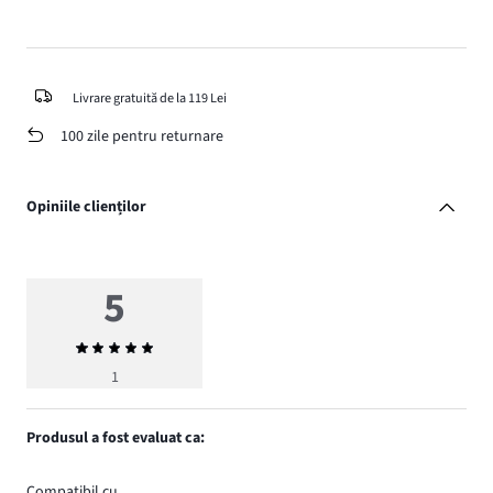
Livrare gratuită de la 119 Lei
100 zile pentru returnare
Opiniile clienților
5
Evaluarea
medie
1
5
Produsul a fost evaluat ca:
Compatibil cu