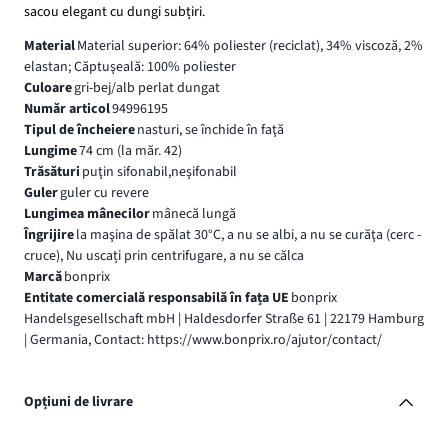
sacou elegant cu dungi subțiri.
Material
Material superior: 64% poliester (reciclat), 34% viscoză, 2%
elastan; Căptuşeală: 100% poliester
Culoare
gri-bej/alb perlat dungat
Număr articol
94996195
Tipul de încheiere
nasturi, se închide în faţă
Lungime
74 cm (la măr. 42)
Trăsături
puţin sifonabil,neşifonabil
Guler
guler cu revere
Lungimea mânecilor
mânecă lungă
Îngrijire
la maşina de spălat 30°C, a nu se albi, a nu se curăţa (cerc -
cruce), Nu uscați prin centrifugare, a nu se călca
Marcă
bonprix
Entitate comercială responsabilă în fața UE
bonprix
Handelsgesellschaft mbH | Haldesdorfer Straße 61 | 22179 Hamburg
| Germania, Contact: https://www.bonprix.ro/ajutor/contact/
Opțiuni de livrare