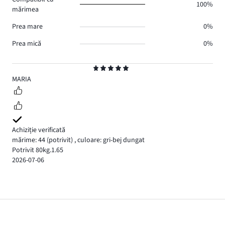
100%
mărimea
Prea mare
0%
Prea mică
0%
Evaluare
5
MARIA
Achiziție verificată
mărime: 44
(potrivit)
,
culoare: gri-bej dungat
Potrivit 80kg.1.65
2026-07-06