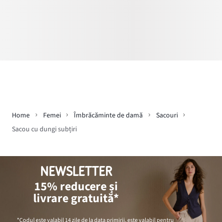
Home
Femei
Îmbrăcăminte de damă
Sacouri
Sacou cu dungi subțiri
NEWSLETTER
15% reducere și
livrare gratuită*
*Codul este valabil 14 zile de la data primirii, este valabil pentru