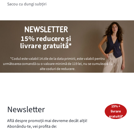
Sacou cu dungi subțiri
NEWSLETTER
15% reducere și
livrare gratuită*
*Codul este valabil 14 zile de la data primirii, este valabil pentru
următoarea comandă cu o valoare minimă de
119 lei
, nu se cumulează cu
alte coduri de reducere.
Newsletter
15% +
livrare
gratuită*
Află despre promoții mai devreme decât alții!
Abonându-te, vei profita de: