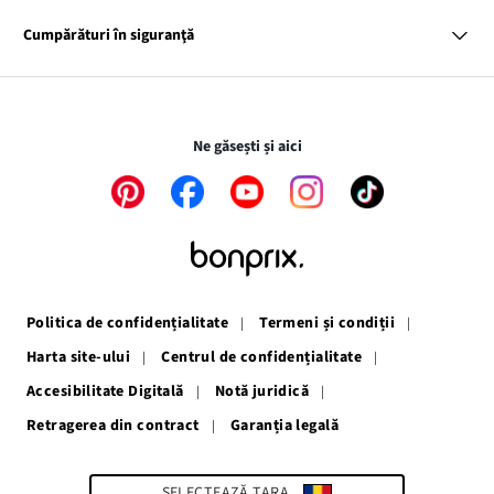
Link-
Despre noi
Inspirații
ul
Link-
Responsabilitatea noastră
Harta tagurilor
Cumpărături în siguranţă
Link-
se
ul
Presă
ul
deschide
se
se
într-
deschide
Transferurile şi plăţile sunt în siguranţă folosind legătura SSL.
deschide
o
într-
într-
fereastră
o
Ne găsești și aici
o
nouă
fereastră
fereastră
nouă
Link-
Link-
Link-
Link-
Link-
nouă
ul
ul
ul
ul
ul
se
se
se
se
se
deschide
deschide
deschide
deschide
deschide
într-
într-
într-
într-
într-
o
o
o
o
o
fereastră
fereastră
fereastră
fereastră
fereastră
Politica de confidențialitate
Termeni și condiții
nouă
nouă
nouă
nouă
nouă
Harta site-ului
Centrul de confidențialitate
Accesibilitate Digitală
Notă juridică
Retragerea din contract
Garanția legală
Link-
ul
se
deschide
SELECTEAZĂ ȚARA