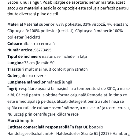
Sacou: unul singur. Posibilitățile de asortare: nenunmărate. acest
sacou cu material elastic în compoziție este soluția perfectă pentru
ținute diverse și pline de stil.
Material
Material superior: 63% poliester, 33% viscoză, 4% elastan;
Căptuşeală: 100% poliester (reciclat); Căptuşeală mânecă: 100%
poliester (reciclat)
Culoare
albastru-cerneală
Număr articol
96773495
Tipul de încheiere
nasturi, se închide în faţă
Lungime
73 cm (la măr. 50)
Trăsături
mult mai mult confort prin stretch
Guler
guler cu revere
Lungimea mânecilor
mânecă lungă
Îngrijire
spălare ușoară la mașină la o temperatură de 30°C, a nu se
albi, Călcați pentru a obține forma originală,Remodelați în timp ce
este umed,Spălați pe dos,utilizaţi detergent pentru rufe fine,a se
spăla cu rufe de culoare asemănătoare, a nu se curăţa (cerc - cruce),
Nu uscați prin centrifugare, călcare rece
Marcă
bonprix
Entitate comercială responsabilă în fața UE
bonprix
Handelsgesellschaft mbH | Haldesdorfer Straße 61 | 22179 Hamburg