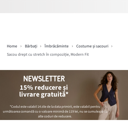
Home
Bărbaţi
Îmbrăcăminte
Costume și sacouri
Sacou drept cu stretch în compoziție, Modern Fit
NEWSLETTER
15% reducere și
livrare gratuită*
*Codul este valabil 14 zile de la data primirii, este valabil pentru
următoarea comandă cu o valoare minimă de
119 lei
, nu se cumulează cu
alte coduri de reducere.