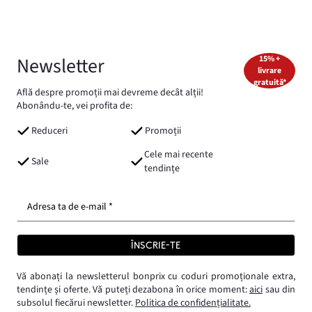
Newsletter
15% +
livrare
gratuită*
Află despre promoții mai devreme decât alții!
Abonându-te, vei profita de:
Reduceri
Promoții
Cele mai recente
Sale
tendințe
Adresa ta de e-mail *
ÎNSCRIE-TE
Vă abonați la newsletterul bonprix cu coduri promoționale extra,
tendințe și oferte. Vă puteți dezabona în orice moment:
aici
sau din
subsolul fiecărui newsletter.
Politica de confidențialitate.