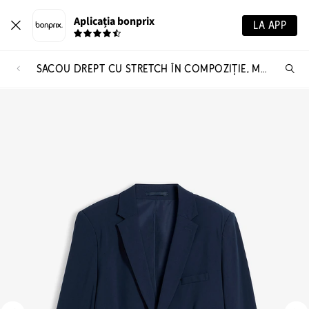
Aplicația bonprix
LA APP
SACOU DREPT CU STRETCH ÎN COMPOZIȚIE, MODERN FIT
Ca
pr