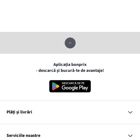
Aplicația bonprix
- descarcă și bucură-te de avantaje!
Plăți și livrări
MasterCard
VISA
Serviciile noastre