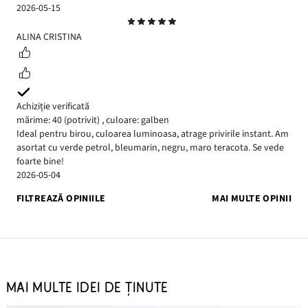
2026-05-15
Evaluare
5
ALINA CRISTINA
Achiziție verificată
mărime: 40
(potrivit)
,
culoare: galben
Ideal pentru birou, culoarea luminoasa, atrage privirile instant. Am
asortat cu verde petrol, bleumarin, negru, maro teracota. Se vede
foarte bine!
2026-05-04
FILTREAZĂ OPINIILE
MAI MULTE OPINII
MAI MULTE IDEI DE ȚINUTE