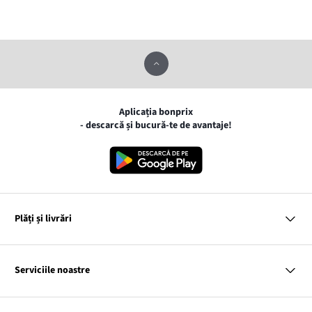
Aplicația bonprix
- descarcă și bucură-te de avantaje!
Plăți și livrări
MasterCard
VISA
Serviciile noastre
Gpay
Apple pay
Întrebări și răspunsuri