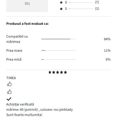
de
medie
numărul
2
(7)
3,
351
Evaluare
voturi
5
de
numărul
1
(1)
2,
Evaluare
306.
voturi
de
numărul
1,
25.
voturi
de
numărul
Produsul a fost evaluat ca:
12.
voturi
de
7.
voturi
Compatibil cu
1.
84%
mărimea
Prea mare
11%
Prea mică
6%
Evaluare
5
TIMEA
Achiziție verificată
mărime: 40
(potrivit)
,
culoare: roz pinklady
Sunt foarte multumita!