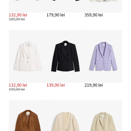
Set de brăţări, 12 piese din variații de perle
sintetice
132,90 lei
179,90 lei
359,90 lei
189,90 lei
17,90 lei
ADAUGĂ ÎN COȘ
132,90 lei
139,90 lei
219,90 lei
199,90 lei