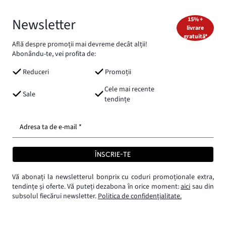
Newsletter
15% +
livrare
gratuită*
Află despre promoții mai devreme decât alții!
Abonându-te, vei profita de:
Reduceri
Promoții
Cele mai recente
Sale
tendințe
Adresa ta de e-mail *
ÎNSCRIE-TE
Vă abonați la newsletterul bonprix cu coduri promoționale extra,
tendințe și oferte. Vă puteți dezabona în orice moment:
aici
sau din
subsolul fiecărui newsletter.
Politica de confidențialitate.