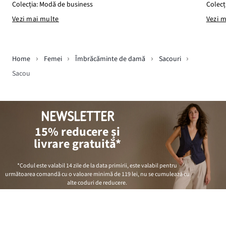
Colecți
Colecția: Modă de business
Vezi 
Vezi mai multe
Home
Femei
Îmbrăcăminte de damă
Sacouri
Sacou
NEWSLETTER
15% reducere și
livrare gratuită*
*Codul este valabil 14 zile de la data primirii, este valabil pentru
următoarea comandă cu o valoare minimă de
119 lei
, nu se cumulează cu
alte coduri de reducere.