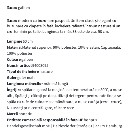
Sacou galben
Sacou modern cu buzunare paspoal. Un item clasic și elegant cu
buzunare cu clapete în față, încheiere rafinată într-un nasture și un
croi feminin pe talie. Lungimea la măr. 38 este de cca. 58 cm.
Lungime
60 cm
Material
Material superior: 90% poliester, 10% elastan; Căptuşeală:
100% poliester
Culoare
galben
Număr articol
94003095
Tipul de încheiere
nasture
Guler
guler înalt
Lungimea mânecilor
mânecă lungă
Îngrijire
spălare ușoară la mașină la o temperatură de 30°C, a nu se
albi, Spălați și călcați pe dos,utilizaţi detergent pentru rufe fine,a se
spăla cu rufe de culoare asemănătoare, a nu se curăţa (cerc - cruce),
Nu uscați prin centrifugare, călcare rece
Marcă
bonprix
Entitate comercială responsabilă în fața UE
bonprix
Handelsgesellschaft mbH | Haldesdorfer Straße 61 | 22179 Hamburg