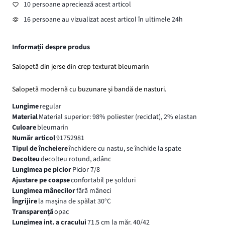
10 persoane apreciează acest articol
16 persoane au vizualizat acest articol în ultimele 24h
Informații despre produs
Salopetă din jerse din crep texturat bleumarin
Salopetă modernă cu buzunare și bandă de nasturi.
Lungime
regular
Material
Material superior: 98% poliester (reciclat), 2% elastan
Culoare
bleumarin
Număr articol
91752981
Tipul de încheiere
închidere cu nastu, se închide la spate
Decolteu
decolteu rotund, adânc
Lungimea pe picior
Picior 7/8
Ajustare pe coapse
confortabil pe șolduri
Lungimea mânecilor
fără mâneci
Îngrijire
la maşina de spălat 30°C
Transparență
opac
Lungimea int. a cracului
71.5 cm la măr. 40/42