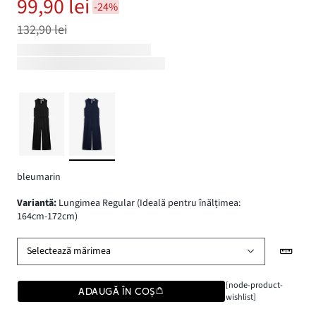
99,90 lei
-24%
132,90 lei
bleumarin
variantă
:
Lungimea Regular (Ideală pentru înălțimea:
164cm-172cm)
Selectează mărimea
[node-product-
ADAUGĂ ÎN COȘ
wishlist]