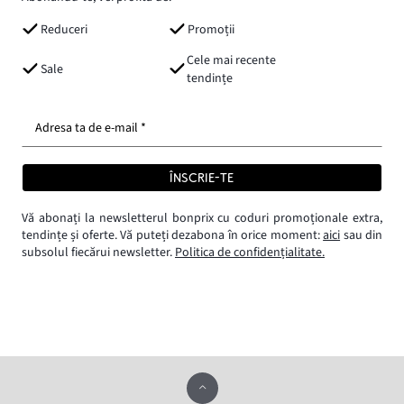
Reduceri
Promoții
Cele mai recente
Sale
tendințe
Adresa ta de e-mail *
ÎNSCRIE-TE
Vă abonați la newsletterul bonprix cu coduri promoționale extra,
tendințe și oferte. Vă puteți dezabona în orice moment:
aici
sau din
subsolul fiecărui newsletter.
Politica de confidențialitate.