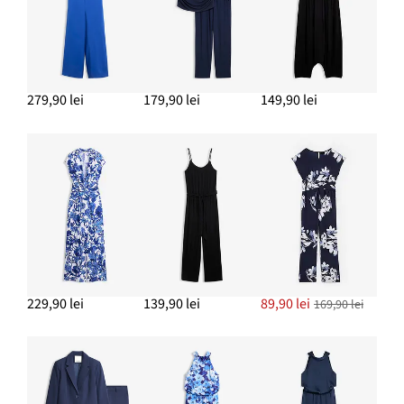
ADAUGĂ ÎN COȘ
Brățară din verigi
69,90 lei
279,90 lei
179,90 lei
149,90 lei
ADAUGĂ ÎN COȘ
Geantă shopper din paie cu pandativ floral
Noul
79,90 lei
-38%
129,90 lei
Reducere
preț
de
este
ADAUGĂ ÎN COȘ
preț
129,90 lei
229,90 lei
139,90 lei
89,90 lei
169,90 lei