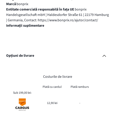
Marcă
bonprix
Entitate comercială responsabilă în fața UE
bonprix
Handelsgesellschaft mbH | Haldesdorfer Straße 61 | 22179 Hamburg
| Germania, Contact: https://www.bonprix.ro/ajutor/contact/
Informaţii suplimentare
Opțiuni de livrare
Costurile de livrare
Plată cu cardul
Plată ramburs
Sub 199,00 lei:
12,90 lei
-