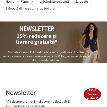
Home
Femei
Îmbrăcăminte de damă
Salopete
Salopetă din jerse din crep texturat
NEWSLETTER
15% reducere și
livrare gratuită*
*Codul este valabil 14 zile de la data primirii, este valabil pentru
următoarea comandă cu o valoare minimă de
119 lei
, nu se cumulează cu
alte coduri de reducere.
Newsletter
15% +
livrare
gratuită*
Află despre promoții mai devreme decât alții!
Abonându-te, vei profita de: