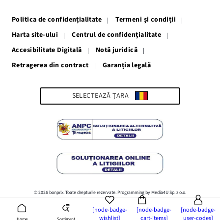
o
o
o
o
o
fereastră
fereastră
fereastră
fereastră
fereastră
Politica de confidențialitate
Termeni și condiții
nouă
nouă
nouă
nouă
nouă
Harta site-ului
Centrul de confidențialitate
Accesibilitate Digitală
Notă juridică
Retragerea din contract
Garanția legală
Link-
ul
se
deschide
SELECTEAZĂ ȚARA
într-
o
fereastră
nouă
© 2026 bonprix. Toate drepturile rezervate. Programming by Media4U Sp. z o.o.
[node-badge-
[node-badge-
[node-badge-
wishlist]
cart-items]
user-codes]
Sortiment
Home