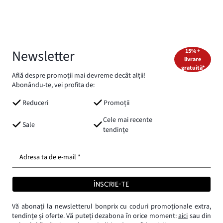
Newsletter
15% +
livrare
gratuită*
Află despre promoții mai devreme decât alții!
Abonându-te, vei profita de:
Reduceri
Promoții
Cele mai recente
Sale
tendințe
Adresa ta de e-mail *
ÎNSCRIE-TE
Vă abonați la newsletterul bonprix cu coduri promoționale extra,
tendințe și oferte. Vă puteți dezabona în orice moment:
aici
sau din