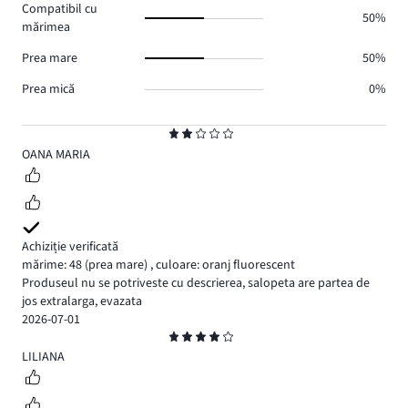
Compatibil cu
0.
50%
mărimea
Prea mare
50%
Prea mică
0%
Evaluare
2
OANA MARIA
Achiziție verificată
mărime: 48
(prea mare)
,
culoare: oranj fluorescent
Produseul nu se potriveste cu descrierea, salopeta are partea de
jos extralarga, evazata
2026-07-01
Evaluare
4
LILIANA