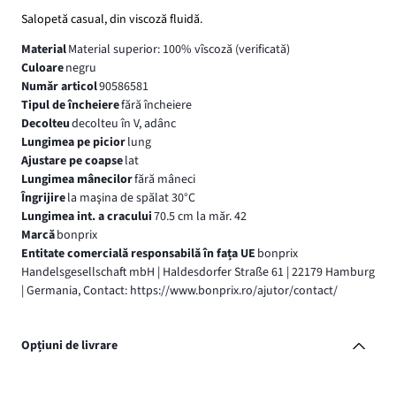
Salopetă casual, din viscoză fluidă.
Material
Material superior: 100% vîscoză (verificată)
Culoare
negru
Număr articol
90586581
Tipul de încheiere
fără încheiere
Decolteu
decolteu în V, adânc
Lungimea pe picior
lung
Ajustare pe coapse
lat
Lungimea mânecilor
fără mâneci
Îngrijire
la maşina de spălat 30°C
Lungimea int. a cracului
70.5 cm la măr. 42
Marcă
bonprix
Entitate comercială responsabilă în fața UE
bonprix
Handelsgesellschaft mbH | Haldesdorfer Straße 61 | 22179 Hamburg
| Germania, Contact: https://www.bonprix.ro/ajutor/contact/
Opțiuni de livrare