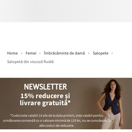
Home
Femei
Îmbrăcăminte de damă
Salopete
Salopetă din viscoză fluidă
NEWSLETTER
15% reducere și
livrare gratuită*
*Codul este valabil 14 zile de la data primirii, este valabil pentru
următoarea comandă cu o valoare minimă de
119 lei
, nu se cumulează cu
alte coduri de reducere.