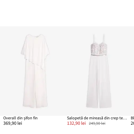
Overall din șifon fin
Salopetă de mireasă din crep texturat și broderie cu perluțe
369,90 lei
132,90 lei
2
249,90 lei