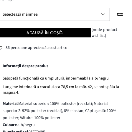
Selectează mărimea
[node-product-
ADAUGĂ ÎN COȘ
wishlist]
86 persoane apreciează acest articol
Informații despre produs
Salopetă funcțională cu umplutură, impermeabilă alb/negru
Lungime interioară a cracului cca 78,5 cm la măr. 42, se pot spăla la
mașină.4.
Material
Material superior: 100% poliester (reciclat); Material
superior 2: 92% poliester (reciclat), 8% elastan; Căptuşeală: 100%
poliester; Vătuire: 100% poliester
Culoare
alb/negru
Număr articol
95772495