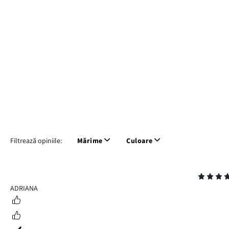
Filtrează opiniile:
Mărime
Culoare
Evaluare
5
ADRIANA