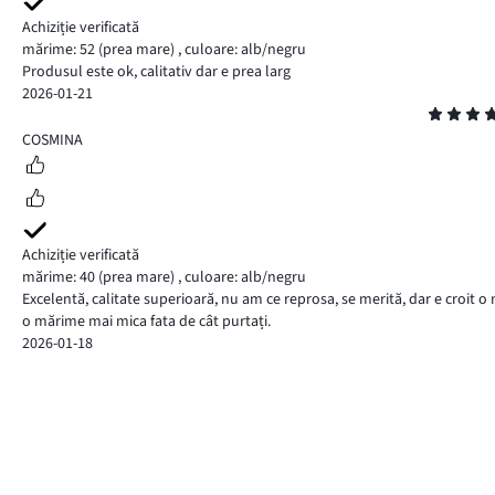
Achiziție verificată
mărime: 52
(prea mare)
,
culoare: alb/negru
Produsul este ok, calitativ dar e prea larg
2026-01-21
Evaluare
5
COSMINA
Achiziție verificată
mărime: 40
(prea mare)
,
culoare: alb/negru
Excelentă, calitate superioară, nu am ce reprosa, se merită, dar e croit
o mărime mai mica fata de cât purtați.
2026-01-18