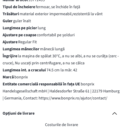
Tipul de încheiere
fermoar, se închide în faţă
Trăsături
material exterior impermeabil,rezistentă la vânt
Guler
guler înalt
Lungimea pe picior
lung
Ajustare pe coapse
confortabil pe șolduri
Ajustare
Regular Fit
Lungimea mânecilor
mânecă lungă
Îngrijire
la maşina de spălat 30°C, a nu se albi, a nu se curăţa (cerc -
cruce), Nu uscați prin centrifugare, a nu se călca
Lungimea int. a cracului
74.5 cm la măr. 42
Marcă
bonprix
Entitate comercială responsabilă în fața UE
bonprix
Handelsgesellschaft mbH | Haldesdorfer Straße 61 | 22179 Hamburg
| Germania, Contact: https://www.bonprix.ro/ajutor/contact/
Opțiuni de livrare
Costurile de livrare