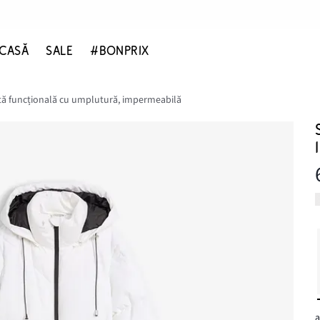
CASĂ
SALE
#BONPRIX
tă funcțională cu umplutură, impermeabilă
a