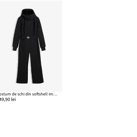
Costum de schi din softshell impermeabil, cu căptușeală călduroasă
49,90 lei