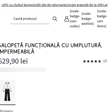
-10% cu clubul bonprix
100 zile de returnare
Livrare gratuită de la 199 Lei
[node-
[node-
[node-
badge-
badge-
Caută produsul
badge-
user-
cart-
wishlist]
codes]
items]
SALOPETĂ FUNCȚIONALĂ CU UMPLUTURĂ,
IMPERMEABILĂ
629,90 lei
(2)
lb/negru