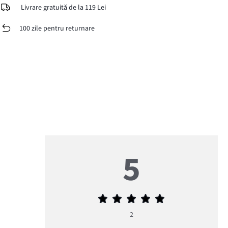
Livrare gratuită de la 119 Lei
100 zile pentru returnare
5
Evaluarea
medie
2
5