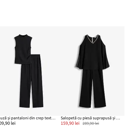
Bluză și pantaloni din crep texturat (set/2 piese)
Salopetă cu piesă suprapusă și ornament cu ștrasuri
09,90 lei
159,90 lei
289,90 lei