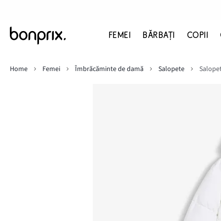
FEMEI
BĂRBAŢI
COPII
Home
Femei
Îmbrăcăminte de damă
Salopete
Salope