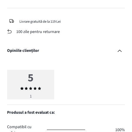
Livrare gratuită de la 119 Lei
100 zile pentru returnare
Opiniile clienților
5
Evaluarea
medie
1
5
Produsul a fost evaluat ca:
Compatibil cu
100%