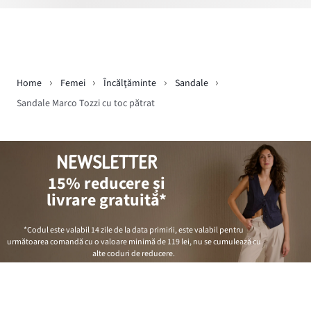
Home
Femei
Încălţăminte
Sandale
Sandale Marco Tozzi cu toc pătrat
NEWSLETTER
15% reducere și
livrare gratuită*
*Codul este valabil 14 zile de la data primirii, este valabil pentru
următoarea comandă cu o valoare minimă de
119 lei
, nu se cumulează cu
alte coduri de reducere.