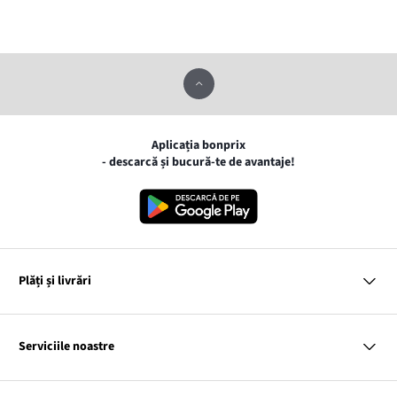
Aplicația bonprix
- descarcă și bucură-te de avantaje!
Plăți și livrări
MasterCard
VISA
Serviciile noastre
Gpay
Apple pay
Întrebări și răspunsuri