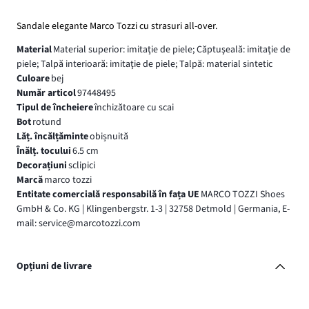
Sandale elegante Marco Tozzi cu strasuri all-over.
Material
Material superior: imitaţie de piele; Căptuşeală: imitaţie de
piele; Talpă interioară: imitaţie de piele; Talpă: material sintetic
Culoare
bej
Număr articol
97448495
Tipul de încheiere
închizătoare cu scai
Bot
rotund
Lăț. încălțăminte
obișnuită
Înălț. tocului
6.5 cm
Decorațiuni
sclipici
Marcă
marco tozzi
Entitate comercială responsabilă în fața UE
MARCO TOZZI Shoes
GmbH & Co. KG | Klingenbergstr. 1-3 | 32758 Detmold | Germania, E-
mail: service@marcotozzi.com
Opțiuni de livrare