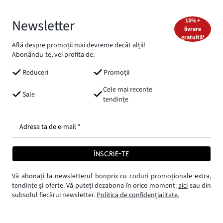
Newsletter
15% +
livrare
gratuită*
Află despre promoții mai devreme decât alții!
Abonându-te, vei profita de:
Reduceri
Promoții
Cele mai recente
Sale
tendințe
Adresa ta de e-mail *
ÎNSCRIE-TE
Vă abonați la newsletterul bonprix cu coduri promoționale extra,
tendințe și oferte. Vă puteți dezabona în orice moment:
aici
sau din
subsolul fiecărui newsletter.
Politica de confidențialitate.