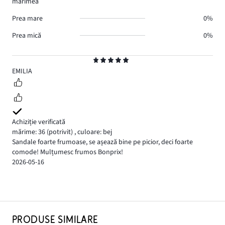
mărimea
Prea mare
0%
Prea mică
0%
Evaluare
5
EMILIA
Achiziție verificată
mărime: 36
(potrivit)
,
culoare: bej
Sandale foarte frumoase, se așează bine pe picior, deci foarte
comode! Mulțumesc frumos Bonprix!
2026-05-16
PRODUSE SIMILARE