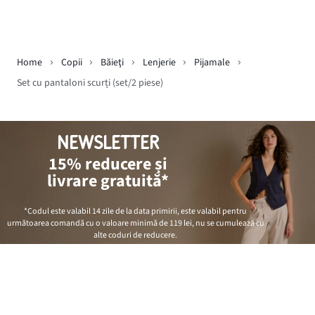
Home
Copii
Băieţi
Lenjerie
Pijamale
Set cu pantaloni scurți (set/2 piese)
NEWSLETTER
15% reducere și
livrare gratuită*
*Codul este valabil 14 zile de la data primirii, este valabil pentru
următoarea comandă cu o valoare minimă de
119 lei
, nu se cumulează cu
alte coduri de reducere.