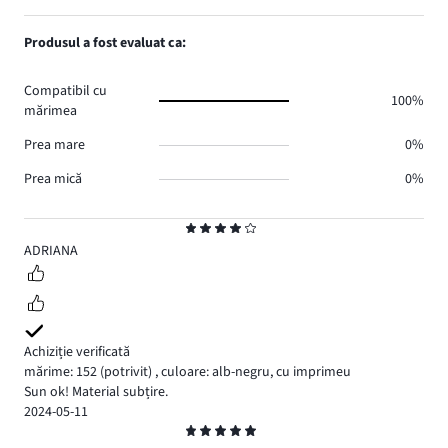
voturi
de
numărul
1,
1.
voturi
de
numărul
Produsul a fost evaluat ca:
0.
voturi
de
0.
voturi
Compatibil cu
0.
100%
mărimea
Prea mare
0%
Prea mică
0%
Evaluare
4
ADRIANA
Achiziție verificată
mărime: 152
(potrivit)
,
culoare: alb-negru, cu imprimeu
Sun ok! Material subțire.
2024-05-11
Evaluare