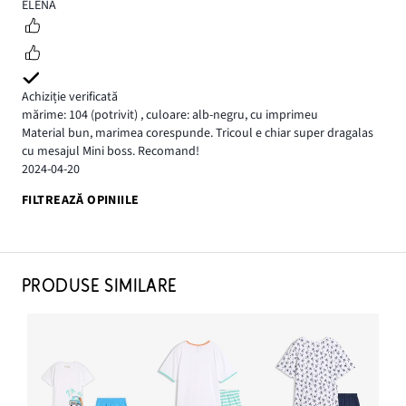
5
ELENA
Achiziție verificată
mărime: 104
(potrivit)
,
culoare: alb-negru, cu imprimeu
Material bun, marimea corespunde. Tricoul e chiar super dragalas
cu mesajul Mini boss. Recomand!
2024-04-20
FILTREAZĂ OPINIILE
PRODUSE SIMILARE