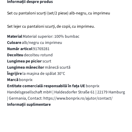
Informații despre produs
Set cu pantaloni scurți (set/2 piese) alb-negru, cu imprimeu
Set lejer cu pantaloni scurți, de copii, cu imprimeu.
Material
Material superior: 100% bumbac
Culoare
alb/negru cu imprimeu
Număr articol
91769281
Decolteu
decolteu rotund
Lungimea pe picior
scurt
Lungimea mânecilor
mânecă scurtă
Îngrijire
la maşina de spălat 30°C
Marcă
bonprix
Entitate comercială responsabilă în fața UE
bonprix
Handelsgesellschaft mbH | Haldesdorfer Straße 61 | 22179 Hamburg
| Germania, Contact: https://www.bonprix.ro/ajutor/contact/
Informaţii suplimentare