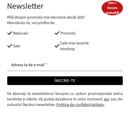
Newsletter
15% +
livrare
gratuită*
Află despre promoții mai devreme decât alții!
Abonându-te, vei profita de:
Reduceri
Promoții
Cele mai recente
Sale
tendințe
Adresa ta de e-mail *
ÎNSCRIE-TE
Vă abonați la newsletterul bonprix cu coduri promoționale extra,
tendințe și oferte. Vă puteți dezabona în orice moment:
aici
sau din
subsolul fiecărui newsletter.
Politica de confidențialitate.