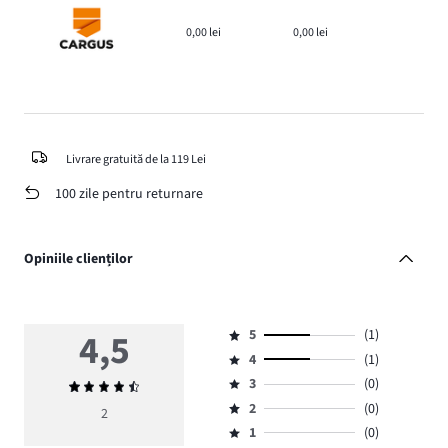
0,00 lei
0,00 lei
Livrare gratuită de la 119 Lei
100 zile pentru returnare
Opiniile clienților
4,5
5
(1)
Evaluare
4
(1)
5,
Evaluare
numărul
3
(0)
Evaluarea
4,
Evaluare
de
medie
numărul
2
(0)
3,
2
Evaluare
voturi
4,5
de
numărul
1
(0)
2,
Evaluare
1.