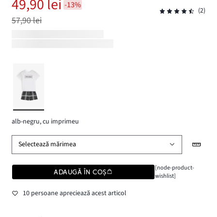
49,90 lei
-13%
(2)
57,90 lei
alb-negru, cu imprimeu
Selectează mărimea
[node-product-
ADAUGĂ ÎN COȘ
wishlist]
10 persoane apreciează acest articol