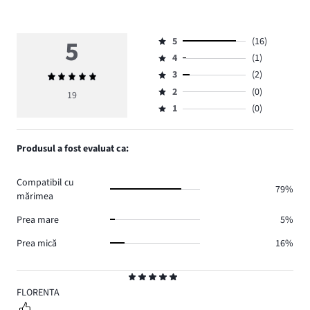
5
5
(16)
Evaluare
4
(1)
5,
Evaluare
numărul
3
(2)
Evaluarea
4,
Evaluare
de
medie
numărul
2
(0)
3,
19
Evaluare
voturi
5
de
numărul
1
(0)
2,
Evaluare
16.
voturi
de
numărul
1,
1.
voturi
de
numărul
Produsul a fost evaluat ca:
2.
voturi
de
0.
voturi
Compatibil cu
0.
79%
mărimea
Prea mare
5%
Prea mică
16%
Evaluare
5
FLORENTA