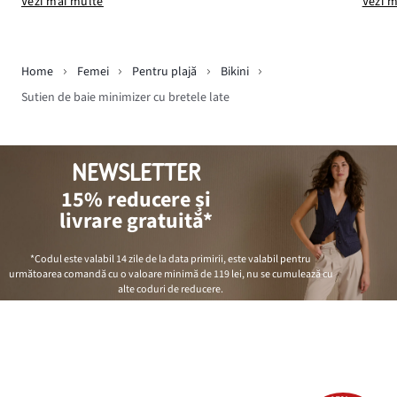
Vezi mai multe
Vezi 
Home
Femei
Pentru plajă
Bikini
Sutien de baie minimizer cu bretele late
NEWSLETTER
15% reducere și
livrare gratuită*
*Codul este valabil 14 zile de la data primirii, este valabil pentru
următoarea comandă cu o valoare minimă de
119 lei
, nu se cumulează cu
alte coduri de reducere.