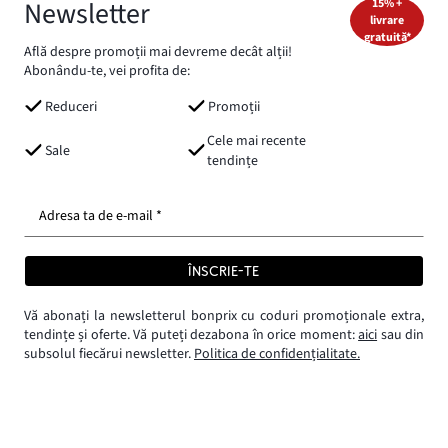
Newsletter
15% +
livrare
gratuită*
Află despre promoții mai devreme decât alții!
Abonându-te, vei profita de:
Reduceri
Promoții
Cele mai recente
Sale
tendințe
Adresa ta de e-mail *
ÎNSCRIE-TE
Vă abonați la newsletterul bonprix cu coduri promoționale extra,
tendințe și oferte. Vă puteți dezabona în orice moment:
aici
sau din
subsolul fiecărui newsletter.
Politica de confidențialitate.