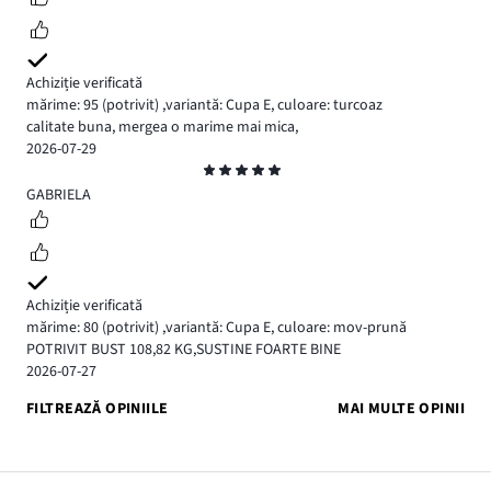
Achiziție verificată
mărime: 95
(potrivit)
,
variantă: Cupa E,
culoare: turcoaz
calitate buna, mergea o marime mai mica,
2026-07-29
Evaluare
5
GABRIELA
Achiziție verificată
mărime: 80
(potrivit)
,
variantă: Cupa E,
culoare: mov-prună
POTRIVIT BUST 108,82 KG,SUSTINE FOARTE BINE
2026-07-27
FILTREAZĂ OPINIILE
MAI MULTE OPINII