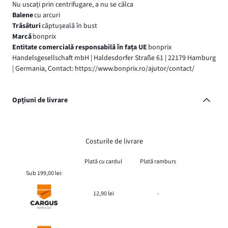
Nu uscați prin centrifugare, a nu se călca
Balene
cu arcuri
Trăsături
căptușeală în bust
Marcă
bonprix
Entitate comercială responsabilă în fața UE
bonprix
Handelsgesellschaft mbH | Haldesdorfer Straße 61 | 22179 Hamburg
| Germania, Contact: https://www.bonprix.ro/ajutor/contact/
Opțiuni de livrare
Costurile de livrare
Plată cu cardul
Plată ramburs
Sub 199,00 lei:
12,90 lei
-