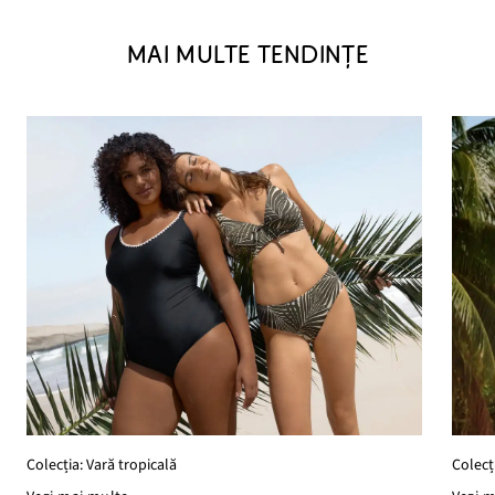
MAI MULTE TENDINȚE
Colecția: Vară tropicală
Colecț