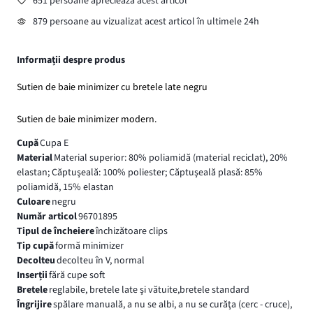
651 persoane apreciează acest articol
879 persoane au vizualizat acest articol în ultimele 24h
Informații despre produs
Sutien de baie minimizer cu bretele late negru
Sutien de baie minimizer modern.
Cupă
Cupa E
Material
Material superior: 80% poliamidă (material reciclat), 20%
elastan; Căptuşeală: 100% poliester; Căptuşeală plasă: 85%
poliamidă, 15% elastan
Culoare
negru
Număr articol
96701895
Tipul de încheiere
închizătoare clips
Tip cupă
formă minimizer
Decolteu
decolteu în V, normal
Inserții
fără cupe soft
Bretele
reglabile, bretele late şi vătuite,bretele standard
Îngrijire
spălare manuală, a nu se albi, a nu se curăţa (cerc - cruce),