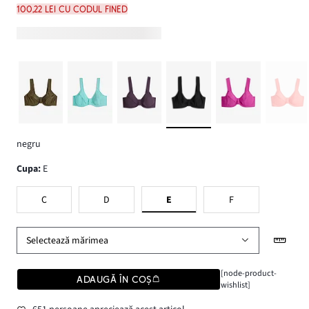
100,22 lei cu codul FINED
negru
Cupa
:
E
C
D
E
F
Selectează mărimea
[node-product-
ADAUGĂ ÎN COȘ
wishlist]