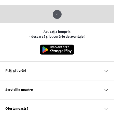
Aplicația bonprix
- descarcă și bucură-te de avantaje!
Plăți și livrări
MasterCard
VISA
Serviciile noastre
Gpay
Apple pay
Întrebări și răspunsuri
Livrare și Plată
Oferta noastră
Cargus
Returnări și reclamații