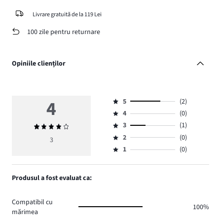
Livrare gratuită de la 119 Lei
100 zile pentru returnare
Opiniile clienților
4
5
(2)
Evaluare
4
(0)
5,
Evaluare
numărul
3
(1)
Evaluarea
4,
Evaluare
de
medie
numărul
2
(0)
3,
3
Evaluare
voturi
4
de
numărul
1
(0)
2,
Evaluare
2.
voturi
de
numărul
1,
0.
voturi
de
numărul
Produsul a fost evaluat ca:
1.
voturi
de
0.
voturi
Compatibil cu
0.
100%
mărimea