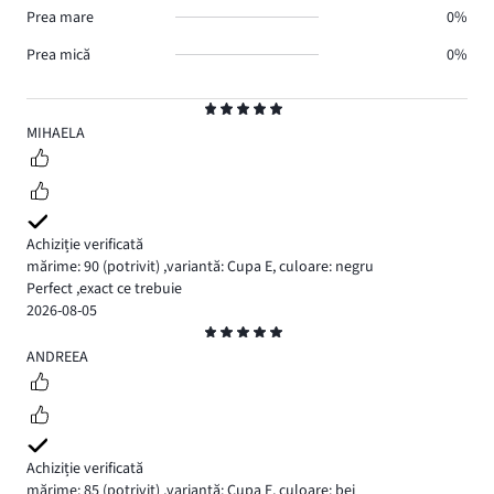
Prea mare
0%
Prea mică
0%
Evaluare
5
MIHAELA
Achiziție verificată
mărime: 90
(potrivit)
,
variantă: Cupa E,
culoare: negru
Perfect ,exact ce trebuie
2026-08-05
Evaluare
5
ANDREEA
Achiziție verificată
mărime: 85
(potrivit)
,
variantă: Cupa E,
culoare: bej