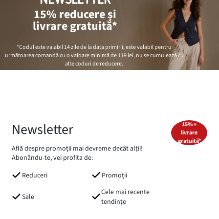
15% reducere și
livrare gratuită*
*Codul este valabil 14 zile de la data primirii, este valabil pentru
următoarea comandă cu o valoare minimă de
119 lei
, nu se cumulează cu
alte coduri de reducere.
Newsletter
15% +
livrare
gratuită*
Află despre promoții mai devreme decât alții!
Abonându-te, vei profita de:
Reduceri
Promoții
Cele mai recente
Sale
tendințe