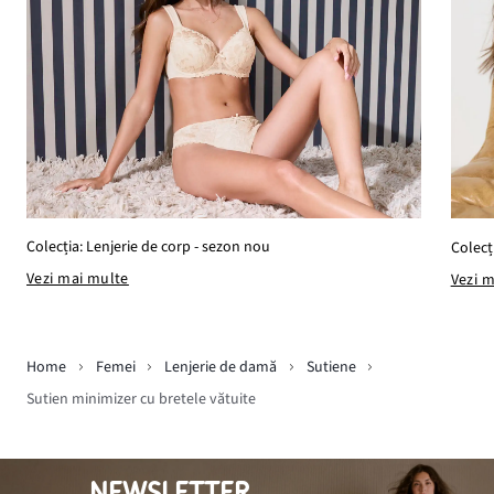
Colecția: Lenjerie de corp - sezon nou
Colecț
Vezi mai multe
Vezi 
Home
Femei
Lenjerie de damă
Sutiene
Sutien minimizer cu bretele vătuite
NEWSLETTER