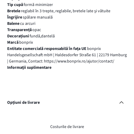
Tip cupă
formă minimizer
Bretele
reglabil în 3 trepte, reglabile, bretele late şi vătuite
Îngrijire
spălare manuală
Balene
cu arcuri
Transparență
opac
Decorațiuni
fundă,dantelă
Marcă
bonprix
Entitate comercială responsabilă în fața UE
bonprix
Handelsgesellschaft mbH | Haldesdorfer Straße 61 | 22179 Hamburg
| Germania, Contact: https://www.bonprix.ro/ajutor/contact/
Informaţii suplimentare
Opțiuni de livrare
Costurile de livrare