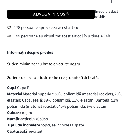
[node-product-
ADAUGĂ ÎN COȘ
wishlist]
178 persoane apreciează acest articol
199 persoane au vizualizat acest articol în ultimele 24h
Informații despre produs
Sutien minimizer cu bretele vătuite negru
Sutien cu efect optic de reducere și dantelă delicată.
Cupă
Cupa F
Material
Material superior: 80% poliamidă (material reciclat), 20%
elastan; Căptuşeală: 89% poliamidă, 11% elastan; Dantelă: 51%
poliamidă (material reciclat), 40% poliamidă, 9% elastan
Culoare
negru
Număr articol
97050881
Tipul de încheiere
copci, se închide la spate
Căptușeală
nevătuit