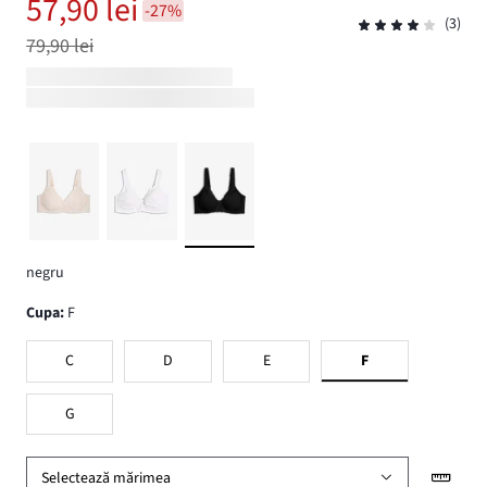
57,90 lei
-27%
(3)
79,90 lei
negru
Cupa
:
F
C
D
E
F
G
Selectează mărimea