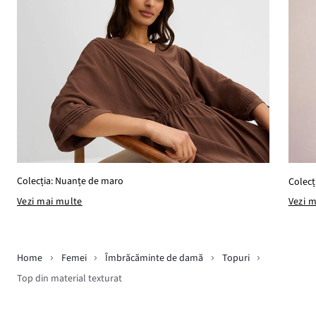
Colecția: Nuanțe de maro
Colecți
Vezi mai multe
Vezi 
Home
Femei
Îmbrăcăminte de damă
Topuri
Top din material texturat