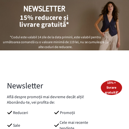
NEWSLETTER
15% reducere și
livrare gratuită*
*Codul este valabil 14 zile de la data primirii, este valabil pentru
următoarea comandă cu o valoare minimă de
119 lei
, nu se cumulează cu
alte coduri de reducere.
Newsletter
15% +
livrare
gratuită*
Află despre promoții mai devreme decât alții!
Abonându-te, vei profita de:
Reduceri
Promoții
Cele mai recente
Sale
tendințe