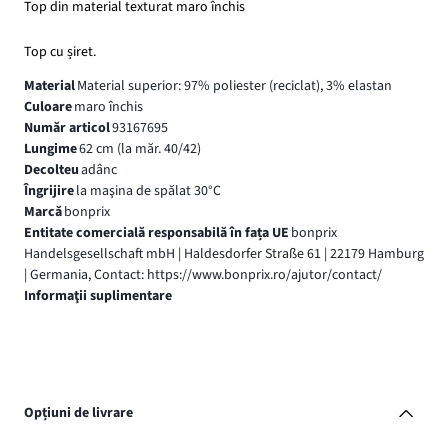
Top din material texturat maro închis
Top cu șiret.
Material
Material superior: 97% poliester (reciclat), 3% elastan
Culoare
maro închis
Număr articol
93167695
Lungime
62 cm (la măr. 40/42)
Decolteu
adânc
Îngrijire
la maşina de spălat 30°C
Marcă
bonprix
Entitate comercială responsabilă în fața UE
bonprix
Handelsgesellschaft mbH | Haldesdorfer Straße 61 | 22179 Hamburg
| Germania, Contact: https://www.bonprix.ro/ajutor/contact/
Informaţii suplimentare
Opțiuni de livrare