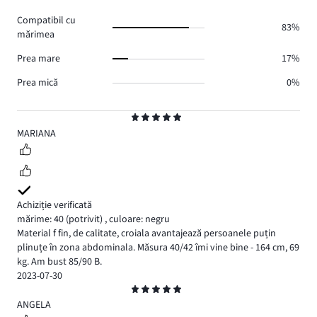
0.
voturi
Compatibil cu
0.
83%
mărimea
Prea mare
17%
Prea mică
0%
Evaluare
5
MARIANA
Achiziție verificată
mărime: 40
(potrivit)
,
culoare: negru
Material f fin, de calitate, croiala avantajează persoanele puțin
plinuțe în zona abdominala. Măsura 40/42 îmi vine bine - 164 cm, 69
kg. Am bust 85/90 B.
2023-07-30
Evaluare
5
ANGELA