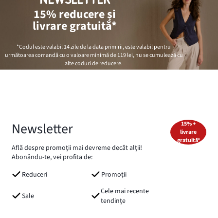
15% reducere și
livrare gratuită*
*Codul este valabil 14 zile de la data primirii, este valabil pentru
următoarea comandă cu o valoare minimă de
119 lei
, nu se cumulează cu
alte coduri de reducere.
Newsletter
15% +
livrare
gratuită*
Află despre promoții mai devreme decât alții!
Abonându-te, vei profita de:
Reduceri
Promoții
Cele mai recente
Sale
tendințe