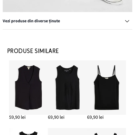
Vezi produse din diverse ținute
Set de brăţări, 12 piese din variații de perle sintetice
17,90 lei
PRODUSE SIMILARE
ADAUGĂ ÎN COȘ
Geacă Biker, imitaţie piele
109,90 lei
59,90 lei
69,90 lei
69,90 lei
ADAUGĂ ÎN COȘ