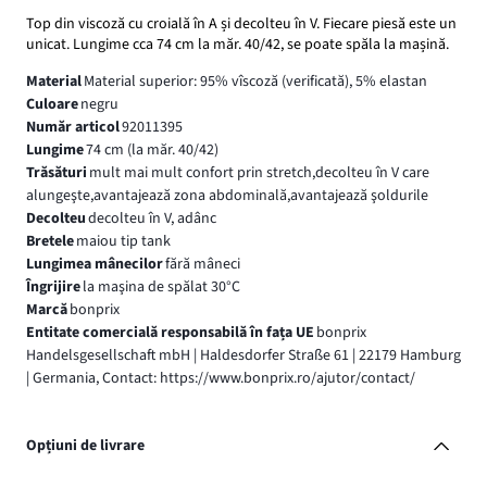
Top din viscoză cu croială în A și decolteu în V. Fiecare piesă este un
unicat. Lungime cca 74 cm la măr. 40/42, se poate spăla la mașină.
Material
Material superior: 95% vîscoză (verificată), 5% elastan
Culoare
negru
Număr articol
92011395
Lungime
74 cm (la măr. 40/42)
Trăsături
mult mai mult confort prin stretch,decolteu în V care
alungeşte,avantajează zona abdominală,avantajează şoldurile
Decolteu
decolteu în V, adânc
Bretele
maiou tip tank
Lungimea mânecilor
fără mâneci
Îngrijire
la maşina de spălat 30°C
Marcă
bonprix
Entitate comercială responsabilă în fața UE
bonprix
Handelsgesellschaft mbH | Haldesdorfer Straße 61 | 22179 Hamburg
| Germania, Contact: https://www.bonprix.ro/ajutor/contact/
Opțiuni de livrare