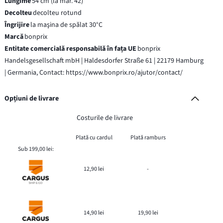
Lungime
54 cm (la măr. 42)
Decolteu
decolteu rotund
Îngrijire
la maşina de spălat 30°C
Marcă
bonprix
Entitate comercială responsabilă în fața UE
bonprix
Handelsgesellschaft mbH | Haldesdorfer Straße 61 | 22179 Hamburg
| Germania, Contact: https://www.bonprix.ro/ajutor/contact/
Opțiuni de livrare
Costurile de livrare
Plată cu cardul
Plată ramburs
Sub 199,00 lei:
12,90 lei
-
14,90 lei
19,90 lei