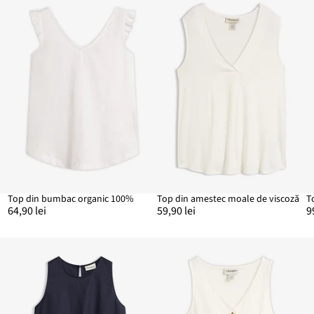
Top din bumbac organic 100%
Top din amestec moale de viscoză
T
64,90 lei
59,90 lei
9