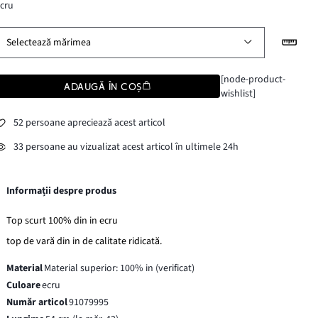
cru
Selectează mărimea
[node-product-
ADAUGĂ ÎN COȘ
wishlist]
52 persoane apreciează acest articol
33 persoane au vizualizat acest articol în ultimele 24h
Informații despre produs
Top scurt 100% din in ecru
top de vară din in de calitate ridicată.
Material
Material superior: 100% in (verificat)
Culoare
ecru
Număr articol
91079995