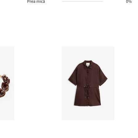
Prea mică
0%