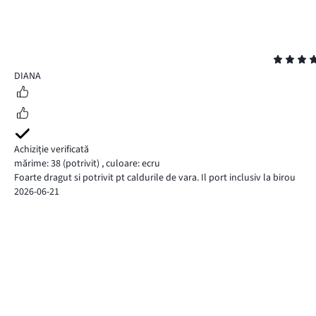
Evaluare
5
DIANA
Achiziție verificată
mărime: 38
(potrivit)
,
culoare: ecru
Foarte dragut si potrivit pt caldurile de vara. Il port inclusiv la birou
2026-06-21