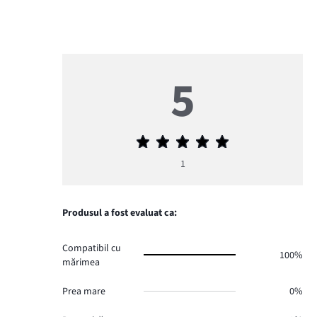
5
Evaluarea
medie
1
5
Produsul a fost evaluat ca:
Compatibil cu
100%
mărimea
Prea mare
0%