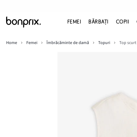
FEMEI
BĂRBAŢI
COPII
Home
Femei
Îmbrăcăminte de damă
Topuri
Top scurt