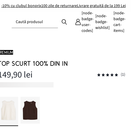
-10% cu clubul bonprix
100 zile de returnare
Livrare gratuită de la 199 Lei
[node-
[node-
[node-
badge-
badge-
Caută produsul
badge-
user-
cart-
wishlist]
codes]
items]
PREMIUM
TOP SCURT 100% DIN IN
149,90 lei
(1)