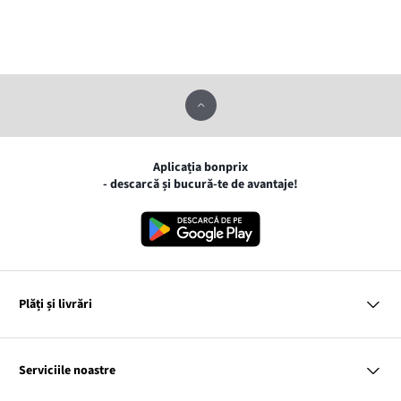
Aplicația bonprix
- descarcă și bucură-te de avantaje!
Plăți și livrări
MasterCard
VISA
Serviciile noastre
Gpay