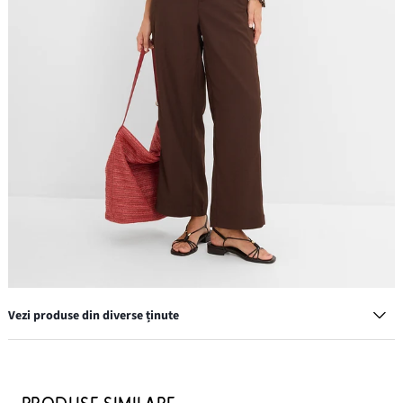
Vezi produse din diverse ținute
Pantaloni de vară ceva mai scurți
169,90 lei