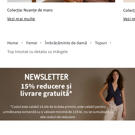
Colecția: Nuanțe de maro
Colecț
Vezi mai multe
Vezi 
Home
Femei
Îmbrăcăminte de damă
Topuri
Top tricotat cu detaliu cu mărgele
NEWSLETTER
15% reducere și
livrare gratuită*
*Codul este valabil 14 zile de la data primirii, este valabil pentru
următoarea comandă cu o valoare minimă de
119 lei
, nu se cumulează cu
alte coduri de reducere.