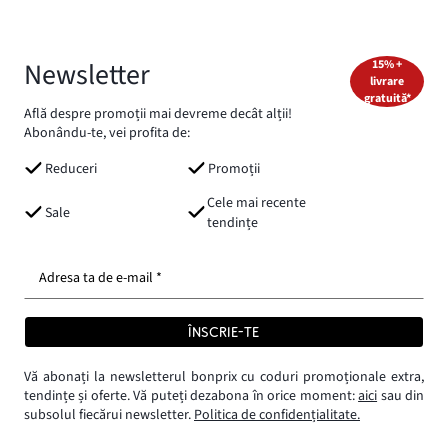
Newsletter
15% +
livrare
gratuită*
Află despre promoții mai devreme decât alții!
Abonându-te, vei profita de:
Reduceri
Promoții
Cele mai recente
Sale
tendințe
Adresa ta de e-mail *
ÎNSCRIE-TE
Vă abonați la newsletterul bonprix cu coduri promoționale extra,
tendințe și oferte. Vă puteți dezabona în orice moment:
aici
sau din
subsolul fiecărui newsletter.
Politica de confidențialitate.