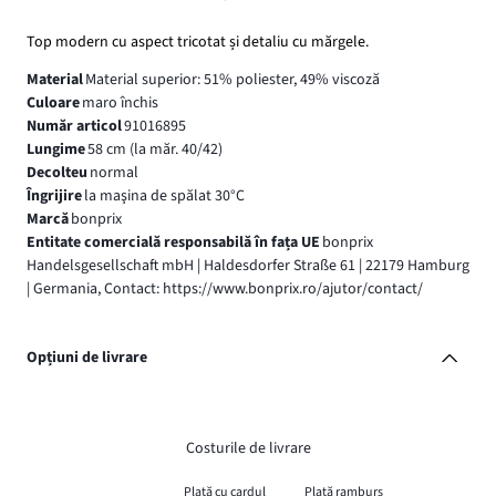
Top modern cu aspect tricotat și detaliu cu mărgele.
Material
Material superior: 51% poliester, 49% viscoză
Culoare
maro închis
Număr articol
91016895
Lungime
58 cm (la măr. 40/42)
Decolteu
normal
Îngrijire
la maşina de spălat 30°C
Marcă
bonprix
Entitate comercială responsabilă în fața UE
bonprix
Handelsgesellschaft mbH | Haldesdorfer Straße 61 | 22179 Hamburg
| Germania, Contact: https://www.bonprix.ro/ajutor/contact/
Opțiuni de livrare
Costurile de livrare
Plată cu cardul
Plată ramburs