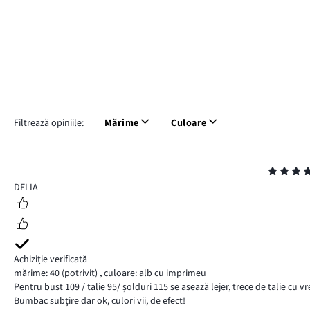
Filtrează opiniile:
Mărime
Culoare
Evaluare
5
DELIA
Achiziție verificată
mărime: 40
(potrivit)
,
culoare: alb cu imprimeu
Pentru bust 109 / talie 95/ șolduri 115 se asează lejer, trece de talie cu
Bumbac subțire dar ok, culori vii, de efect!