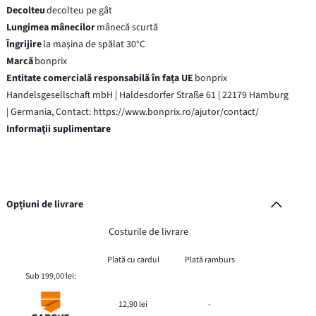
Decolteu
decolteu pe gât
Lungimea mânecilor
mânecă scurtă
Îngrijire
la maşina de spălat 30°C
Marcă
bonprix
Entitate comercială responsabilă în fața UE
bonprix
Handelsgesellschaft mbH | Haldesdorfer Straße 61 | 22179 Hamburg
| Germania, Contact: https://www.bonprix.ro/ajutor/contact/
Informaţii suplimentare
Opțiuni de livrare
Costurile de livrare
Plată cu cardul
Plată ramburs
Sub 199,00 lei:
12,90 lei
-