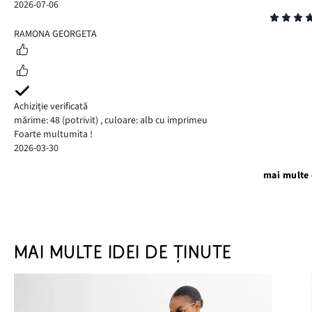
2026-07-06
Evaluare
5
RAMONA GEORGETA
Achiziție verificată
mărime: 48
(potrivit)
,
culoare: alb cu imprimeu
Foarte multumita !
2026-03-30
mai multe 
MAI MULTE IDEI DE ȚINUTE