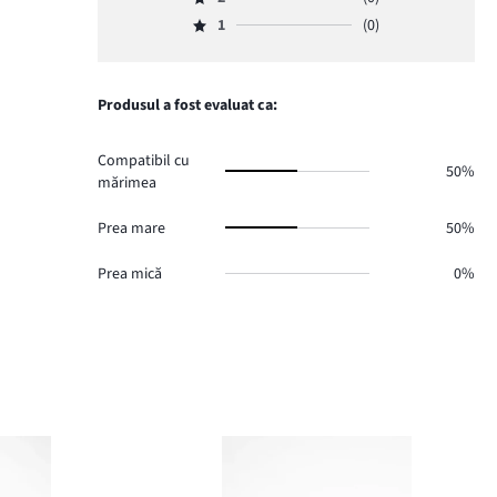
3,
Evaluare
voturi
de
numărul
1
(0)
2,
4.
Evaluare
voturi
de
numărul
1,
0.
voturi
de
numărul
0.
voturi
de
Produsul a fost evaluat ca:
0.
voturi
0.
Compatibil cu
50%
mărimea
Prea mare
50%
Prea mică
0%