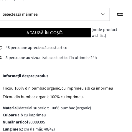
Selectează mărimea
[node-product-
ADAUGĂ ÎN COȘ
wishlist]
48 persoane apreciează acest articol
5 persoane au vizualizat acest articol în ultimele 24h
Informații despre produs
Tricou 100% din bumbac organic, cu imprimeu alb cu imprimeu
Tricou din bumbac organic 100% cu imprimeu.
Material
Material superior: 100% bumbac (organic)
Culoare
alb cu imprimeu
Număr articol
93089395
Lungime
62 cm (la măr. 40/42)