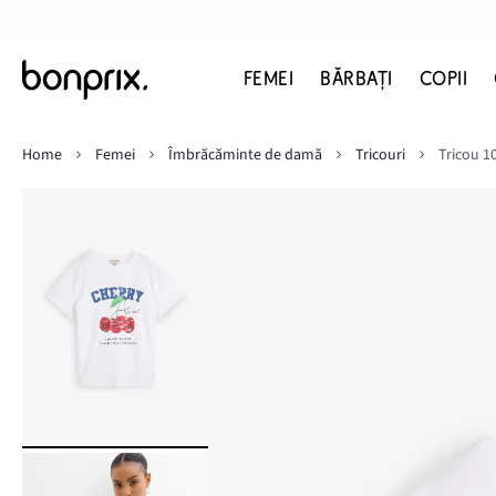
FEMEI
BĂRBAŢI
COPII
Home
Femei
Îmbrăcăminte de damă
Tricouri
Tricou 1