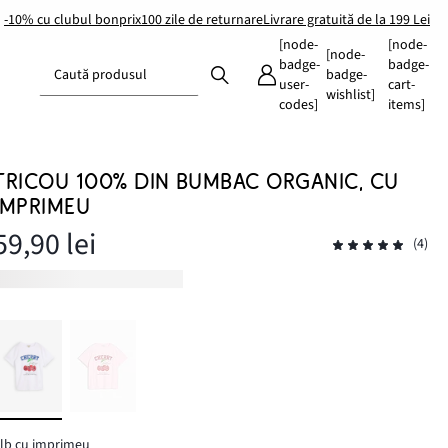
-10% cu clubul bonprix
100 zile de returnare
Livrare gratuită de la 199 Lei
[node-
[node-
[node-
badge-
badge-
Caută produsul
badge-
user-
cart-
wishlist]
codes]
items]
TRICOU 100% DIN BUMBAC ORGANIC, CU
IMPRIMEU
59,90 lei
(4)
lb cu imprimeu