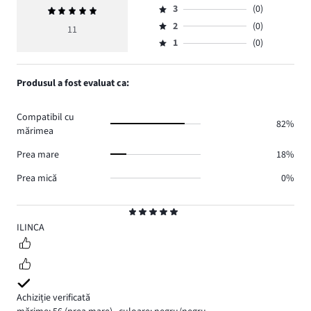
numărul
3
(0)
Evaluarea
4,
Evaluare
de
medie
numărul
2
(0)
3,
11
Evaluare
voturi
5
de
numărul
1
(0)
2,
Evaluare
10.
voturi
de
numărul
1,
1.
voturi
de
numărul
Produsul a fost evaluat ca:
0.
voturi
de
0.
voturi
Compatibil cu
0.
82%
mărimea
Prea mare
18%
Prea mică
0%
Evaluare
5
ILINCA
Achiziție verificată