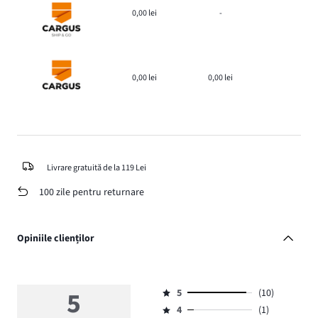
0,00 lei
-
0,00 lei
0,00 lei
Livrare gratuită de la 119 Lei
100 zile pentru returnare
Opiniile clienților
5
5
(10)
Evaluare
4
(1)
5,
Evaluare