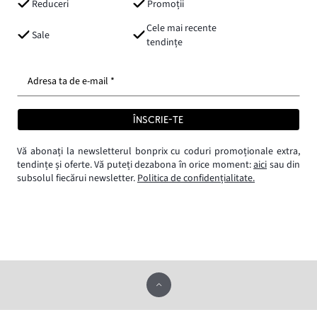
Reduceri
Promoții
Cele mai recente
Sale
tendințe
Adresa ta de e-mail *
ÎNSCRIE-TE
Vă abonați la newsletterul bonprix cu coduri promoționale extra,
tendințe și oferte. Vă puteți dezabona în orice moment:
aici
sau din
subsolul fiecărui newsletter.
Politica de confidențialitate.