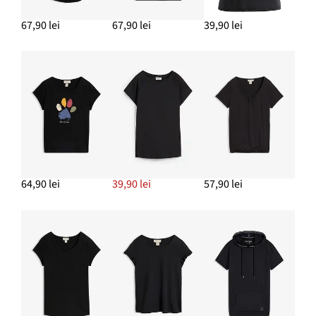
67,90 lei
67,90 lei
39,90 lei
ADAUGĂ ÎN COȘ
Pantofi sport în stil retro
132,90 lei
ADAUGĂ ÎN COȘ
64,90 lei
39,90 lei
57,90 lei
Cercei creolen
77,90 lei
ADAUGĂ ÎN COȘ