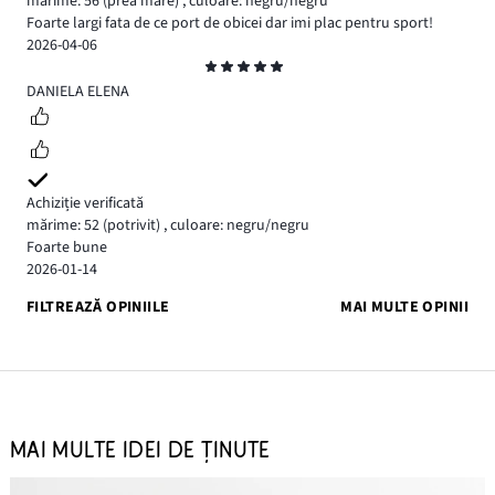
mărime: 56
(prea mare)
,
culoare: negru/negru
Foarte largi fata de ce port de obicei dar imi plac pentru sport!
2026-04-06
Evaluare
5
DANIELA ELENA
Achiziție verificată
mărime: 52
(potrivit)
,
culoare: negru/negru
Foarte bune
2026-01-14
FILTREAZĂ OPINIILE
MAI MULTE OPINII
MAI MULTE IDEI DE ȚINUTE