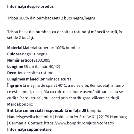
Informații despre produs
Tricou 100% din bumbac (set/ 2 buc) negru/negru
Tricou basic din bumbac, cu decolteu rotund și mânecă scurtă, în
set de 2 bucăți.
Material
Material superior: 100% bumbac
Culoare
negru + negru
Număr articol
91031095
Lungime
66 cm (la măr. 40/42)
Decolteu
decolteu rotund
Lungimea mânecilor
mânecă scurtă
Îngrijire
la maşina de spălat 40°C, a nu se albi, Remodelați în timp
ce este umed,a se spăla cu rufe de culoare asemănătoare, a nu se
curăţa (cerc - cruce), Nu uscați prin centrifugare, călcare călduţă
Marcă
bonprix
Entitate comercială responsabilă în fața UE
bonprix
Handelsgesellschaft mbH | Haldesdorfer Straße 61 | 22179 Hamburg
| Germania, Contact: https://www.bonprix.ro/ajutor/contact/
Informaţii suplimentare