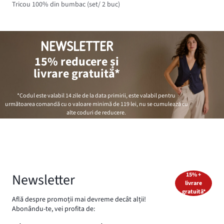
Tricou 100% din bumbac (set/ 2 buc)
NEWSLETTER
15% reducere și
livrare gratuită*
*Codul este valabil 14 zile de la data primirii, este valabil pentru
următoarea comandă cu o valoare minimă de
119 lei
, nu se cumulează cu
alte coduri de reducere.
Newsletter
15% +
livrare
gratuită*
Află despre promoții mai devreme decât alții!
Abonându-te, vei profita de: