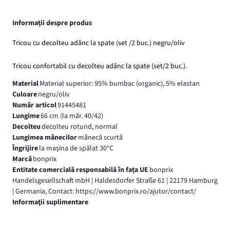
Informații despre produs
Tricou cu decolteu adânc la spate (set /2 buc.) negru/oliv
Tricou confortabil cu decolteu adânc la spate (set/2 buc.).
Material
Material superior: 95% bumbac (organic), 5% elastan
Culoare
negru/oliv
Număr articol
91445481
Lungime
66 cm (la măr. 40/42)
Decolteu
decolteu rotund, normal
Lungimea mânecilor
mânecă scurtă
Îngrijire
la maşina de spălat 30°C
Marcă
bonprix
Entitate comercială responsabilă în fața UE
bonprix
Handelsgesellschaft mbH | Haldesdorfer Straße 61 | 22179 Hamburg
| Germania, Contact: https://www.bonprix.ro/ajutor/contact/
Informaţii suplimentare