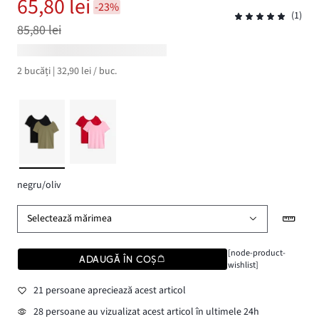
65,80 lei
-23%
(1)
85,80 lei
2 bucăți | 32,90 lei / buc.
negru/oliv
Selectează mărimea
[node-product-
ADAUGĂ ÎN COȘ
wishlist]
21 persoane apreciează acest articol
28 persoane au vizualizat acest articol în ultimele 24h