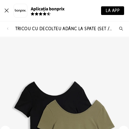
Aplicația bonprix
LA APP
TRICOU CU DECOLTEU ADÂNC LA SPATE (SET /2 BUC.)
Ca
pr