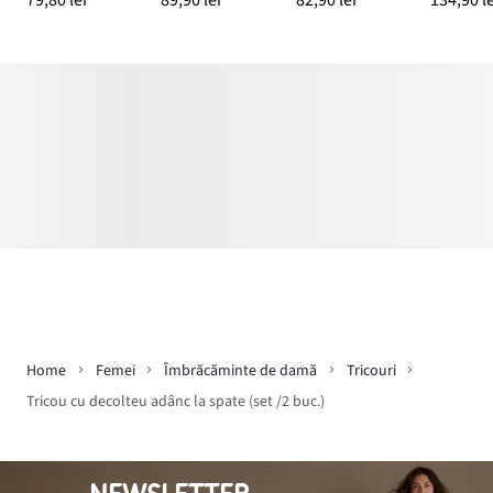
79,80 lei
89,90 lei
82,90 lei
134,90 le
Home
Femei
Îmbrăcăminte de damă
Tricouri
Tricou cu decolteu adânc la spate (set /2 buc.)