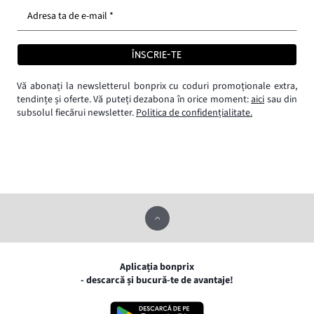
Adresa ta de e-mail *
ÎNSCRIE-TE
Vă abonați la newsletterul bonprix cu coduri promoționale extra,
tendințe și oferte. Vă puteți dezabona în orice moment:
aici
sau din
subsolul fiecărui newsletter.
Politica de confidențialitate.
Aplicația bonprix
- descarcă și bucură-te de avantaje!