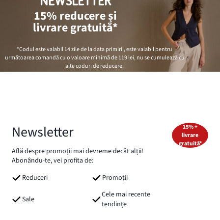
NEWSLETTER
15% reducere și
livrare gratuită*
*Codul este valabil 14 zile de la data primirii, este valabil pentru
următoarea comandă cu o valoare minimă de
119 lei
, nu se cumulează cu
alte coduri de reducere.
Newsletter
15% +
livrare
gratuită*
Află despre promoții mai devreme decât alții!
Abonându-te, vei profita de:
Reduceri
Promoții
Cele mai recente
Sale
tendințe