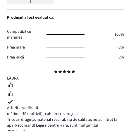
1
5
Produsul a fost evaluat ca:
Compatibil cu
100%
mărimea
Prea mare
0%
Prea mică
0%
Evaluare
5
LAURA
Achiziție verificată
mărime: 40
(potrivit)
,
culoare: roz-roșu-salsa
Tricouri drăguțe, material respirabil și de calitate, nu au intrat la
apa. Recomand! Lejere pentru vară, sunt mulțumită!