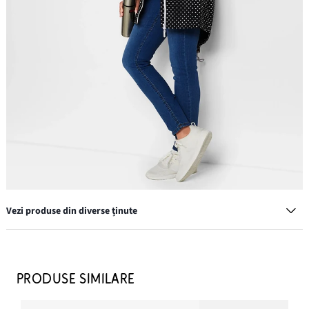
Vezi produse din diverse ținute
Blugi skinny Mid Waist, stretch
69,90 lei
PRODUSE SIMILARE
ADAUGĂ ÎN COȘ