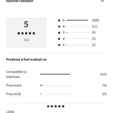
Opiniile clienților
5
5
(299)
Evaluare
4
(11)
5,
Evaluare
numărul
3
(9)
Evaluarea
4,
Evaluare
de
medie
numărul
2
(3)
3,
324
Evaluare
voturi
5
de
numărul
1
(2)
2,
Evaluare
299.
voturi
de
numărul
1,
11.
voturi
de
numărul
Produsul a fost evaluat ca:
9.
voturi
de
3.
voturi
Compatibil cu
2.
91%
mărimea
Prea mare
7%
Prea mică
2%
Evaluare
5
LIDIA