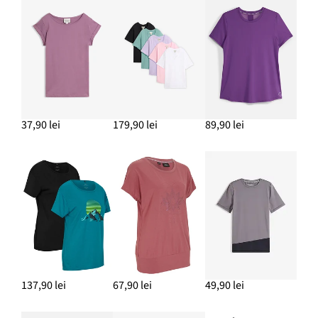
Tricou decolteu rotund (5 buc.)
169,90 lei
ADAUGĂ ÎN COȘ
Canadiană lungă din softshell
299,90 lei
37,90 lei
179,90 lei
89,90 lei
ADAUGĂ ÎN COȘ
137,90 lei
67,90 lei
49,90 lei