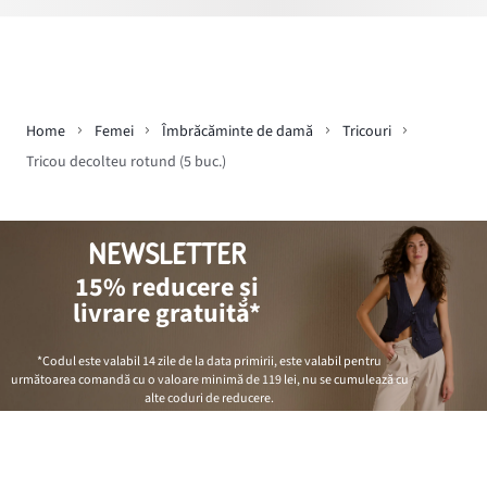
Home
Femei
Îmbrăcăminte de damă
Tricouri
Tricou decolteu rotund (5 buc.)
NEWSLETTER
15% reducere și
livrare gratuită*
*Codul este valabil 14 zile de la data primirii, este valabil pentru
următoarea comandă cu o valoare minimă de
119 lei
, nu se cumulează cu
alte coduri de reducere.