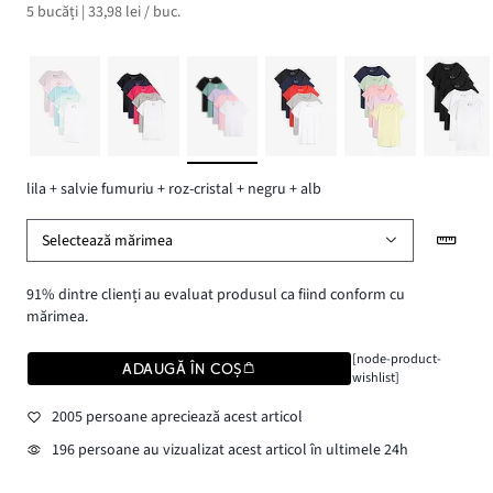
5 bucăți | 33,98 lei / buc.
lila + salvie fumuriu + roz-cristal + negru + alb
Selectează mărimea
91% dintre clienți au evaluat produsul ca fiind conform cu
mărimea.
[node-product-
ADAUGĂ ÎN COȘ
wishlist]
2005 persoane apreciează acest articol
196 persoane au vizualizat acest articol în ultimele 24h