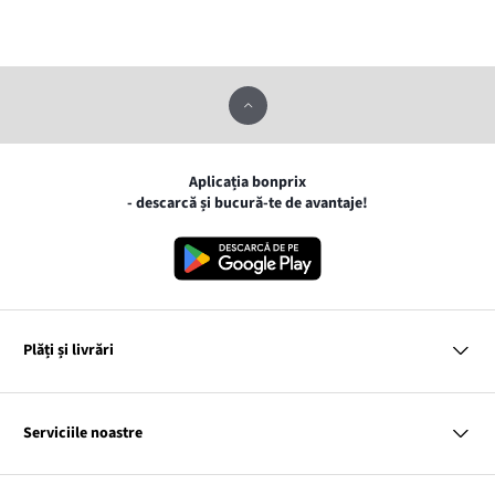
Aplicația bonprix
- descarcă și bucură-te de avantaje!
Plăți și livrări
MasterCard
VISA
Serviciile noastre
Gpay
Apple pay
Întrebări și răspunsuri