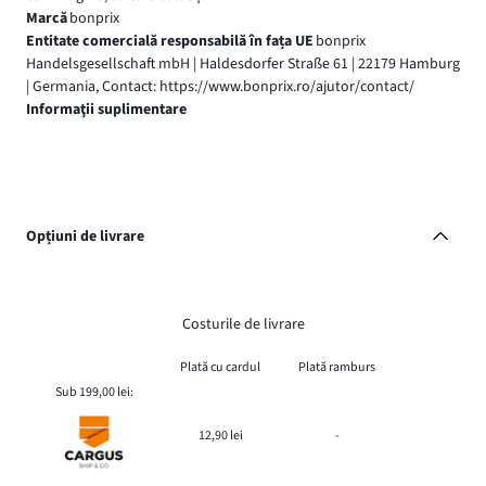
Marcă
bonprix
Entitate comercială responsabilă în fața UE
bonprix
Handelsgesellschaft mbH | Haldesdorfer Straße 61 | 22179 Hamburg
| Germania, Contact: https://www.bonprix.ro/ajutor/contact/
Informaţii suplimentare
Opțiuni de livrare
Costurile de livrare
Plată cu cardul
Plată ramburs
Sub 199,00 lei:
12,90 lei
-