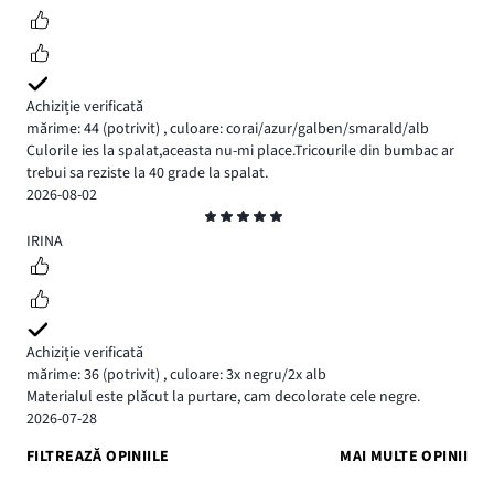
Achiziție verificată
mărime: 44
(potrivit)
,
culoare: corai/azur/galben/smarald/alb
Culorile ies la spalat,aceasta nu-mi place.Tricourile din bumbac ar
trebui sa reziste la 40 grade la spalat.
2026-08-02
Evaluare
5
IRINA
Achiziție verificată
mărime: 36
(potrivit)
,
culoare: 3x negru/2x alb
Materialul este plăcut la purtare, cam decolorate cele negre.
2026-07-28
FILTREAZĂ OPINIILE
MAI MULTE OPINII