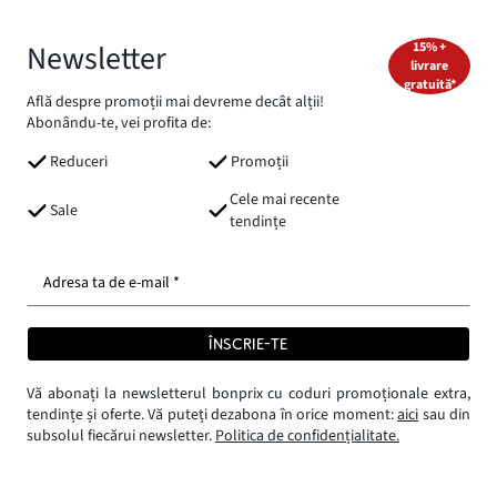
Newsletter
15% +
livrare
gratuită*
Află despre promoții mai devreme decât alții!
Abonându-te, vei profita de:
Reduceri
Promoții
Cele mai recente
Sale
tendințe
Adresa ta de e-mail *
ÎNSCRIE-TE
Vă abonați la newsletterul bonprix cu coduri promoționale extra,
tendințe și oferte. Vă puteți dezabona în orice moment:
aici
sau din
subsolul fiecărui newsletter.
Politica de confidențialitate.