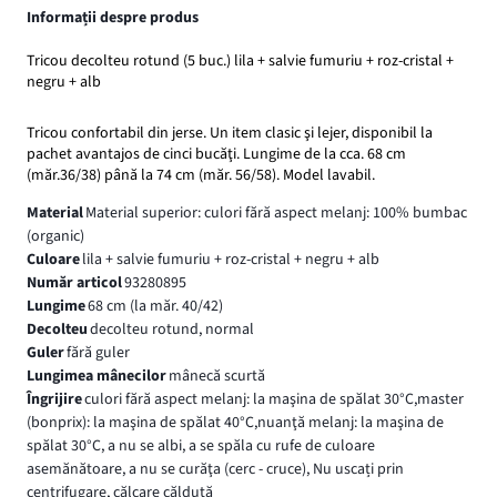
Informații despre produs
Tricou decolteu rotund (5 buc.) lila + salvie fumuriu + roz-cristal +
negru + alb
Tricou confortabil din jerse. Un item clasic şi lejer, disponibil la
pachet avantajos de cinci bucăţi. Lungime de la cca. 68 cm
(măr.36/38) până la 74 cm (măr. 56/58). Model lavabil.
Material
Material superior: culori fără aspect melanj: 100% bumbac
(organic)
Culoare
lila + salvie fumuriu + roz-cristal + negru + alb
Număr articol
93280895
Lungime
68 cm (la măr. 40/42)
Decolteu
decolteu rotund, normal
Guler
fără guler
Lungimea mânecilor
mânecă scurtă
Îngrijire
culori fără aspect melanj: la maşina de spălat 30°C,master
(bonprix): la maşina de spălat 40°C,nuanţă melanj: la maşina de
spălat 30°C, a nu se albi, a se spăla cu rufe de culoare
asemănătoare, a nu se curăţa (cerc - cruce), Nu uscați prin
centrifugare, călcare călduţă