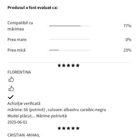
0.
voturi
de
numărul
Produsul a fost evaluat ca:
0.
voturi
de
1.
voturi
Compatibil cu
1.
77%
mărimea
Prea mare
0%
Prea mică
23%
Evaluare
5
FLORENTINA
Achiziție verificată
mărime: 56
(potrivit)
,
culoare: albastru caraibic-negru
Model plăcut.... Mărime potrivită
2025-06-01
Evaluare
5
CRISTIAN -MIHAIL