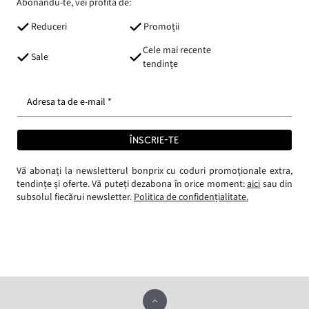
Abonându-te, vei profita de:
Reduceri
Promoții
Cele mai recente
Sale
tendințe
Adresa ta de e-mail *
ÎNSCRIE-TE
Vă abonați la newsletterul bonprix cu coduri promoționale extra,
tendințe și oferte. Vă puteți dezabona în orice moment:
aici
sau din
subsolul fiecărui newsletter.
Politica de confidențialitate.