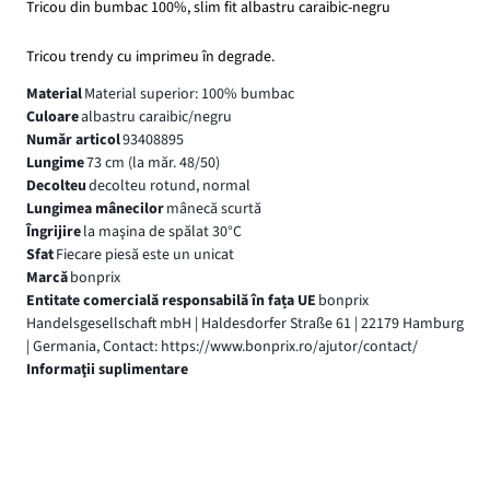
Tricou din bumbac 100%, slim fit albastru caraibic-negru
Tricou trendy cu imprimeu în degrade.
Material
Material superior: 100% bumbac
Culoare
albastru caraibic/negru
Număr articol
93408895
Lungime
73 cm (la măr. 48/50)
Decolteu
decolteu rotund, normal
Lungimea mânecilor
mânecă scurtă
Îngrijire
la maşina de spălat 30°C
Sfat
Fiecare piesă este un unicat
Marcă
bonprix
Entitate comercială responsabilă în fața UE
bonprix
Handelsgesellschaft mbH | Haldesdorfer Straße 61 | 22179 Hamburg
| Germania, Contact: https://www.bonprix.ro/ajutor/contact/
Informaţii suplimentare