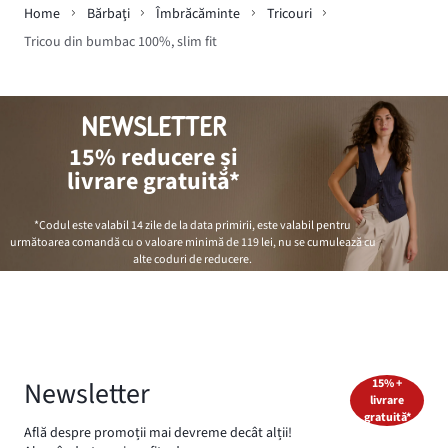
Home
Bărbaţi
Îmbrăcăminte
Tricouri
Tricou din bumbac 100%, slim fit
NEWSLETTER
15% reducere și
livrare gratuită*
*Codul este valabil 14 zile de la data primirii, este valabil pentru
următoarea comandă cu o valoare minimă de
119 lei
, nu se cumulează cu
alte coduri de reducere.
Newsletter
15% +
livrare
gratuită*
Află despre promoții mai devreme decât alții!