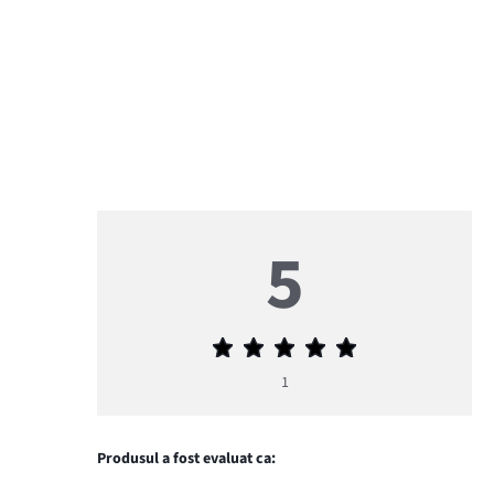
5
Evaluarea
medie
1
5
Produsul a fost evaluat ca: