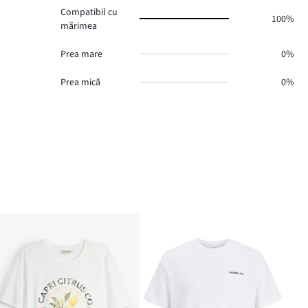
Compatibil cu
100%
mărimea
Prea mare
0%
Prea mică
0%