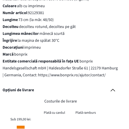
Culoare
alb cu imprimeu
Număr articol
92129381
Lungime
73 cm (la măr. 48/50)
Decolteu
decolteu rotund, decolteu pe gât
Lungimea mânecilor
mânecă scurtă
Îngrijire
la maşina de spălat 30°C
Decorațiuni
imprimeu
Marcă
bonprix
Entitate comercială responsabilă în fața UE
bonprix
Handelsgesellschaft mbH | Haldesdorfer Straße 61 | 22179 Hamburg
| Germania, Contact: https://www.bonprix.ro/ajutor/contact/
Opțiuni de livrare
Costurile de livrare
Plată cu cardul
Plată ramburs
Sub 199,00 lei: