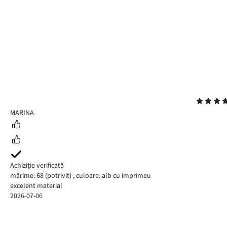
Evaluare
5
MARINA
Achiziție verificată
mărime: 68
(potrivit)
,
culoare: alb cu imprimeu
excelent material
2026-07-06