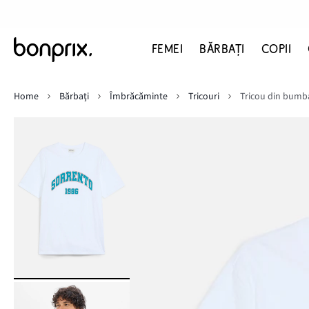
FEMEI
BĂRBAŢI
COPII
Home
Bărbaţi
Îmbrăcăminte
Tricouri
Tricou din bum