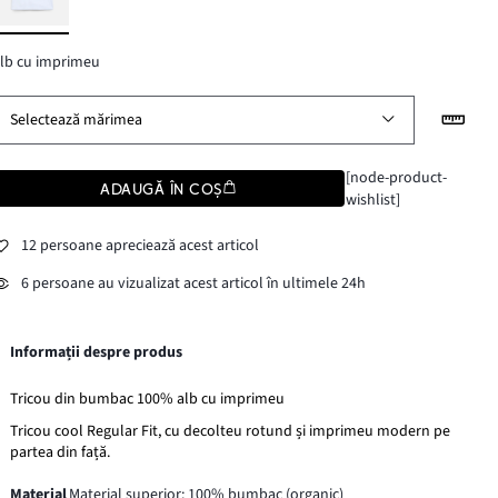
lb cu imprimeu
Selectează mărimea
[node-product-
ADAUGĂ ÎN COȘ
wishlist]
12 persoane apreciează acest articol
6 persoane au vizualizat acest articol în ultimele 24h
Informații despre produs
Tricou din bumbac 100% alb cu imprimeu
Tricou cool Regular Fit, cu decolteu rotund și imprimeu modern pe
partea din față.
Material
Material superior: 100% bumbac (organic)