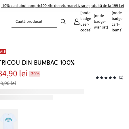
-10% cu clubul bonprix
100 zile de returnare
Livrare gratuită de la 199 Lei
[node-
[node-
[node-
badge-
badge-
Caută produsul
badge-
user-
cart-
wishlist]
codes]
items]
SALE
TRICOU DIN BUMBAC 100%
34,90 lei
-30%
(1)
49,90 lei