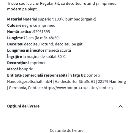
Tricou cool cu croi Regular Fit, cu decolteu rotund și imprimeu
modern pe piept.
Material
Material superior: 100% bumbac (organic)
Culoare
negru cu imprimeu
Număr articol
92061395
Lungime
73 cm (la măr. 48/50)
Decolteu
decolteu rotund, decolteu pe gât
Lungimea mânecilor
mânecă scurtă
Îngrijire
la maşina de spălat 30°C
Decorațiuni
imprimeu
Marcă
bonprix
Entitate comercială responsabilă în fața UE
bonprix
Handelsgesellschaft mbH | Haldesdorfer Straße 61 | 22179 Hamburg
| Germania, Contact: https://www.bonprix.ro/ajutor/contact/
Opțiuni de livrare
Costurile de livrare