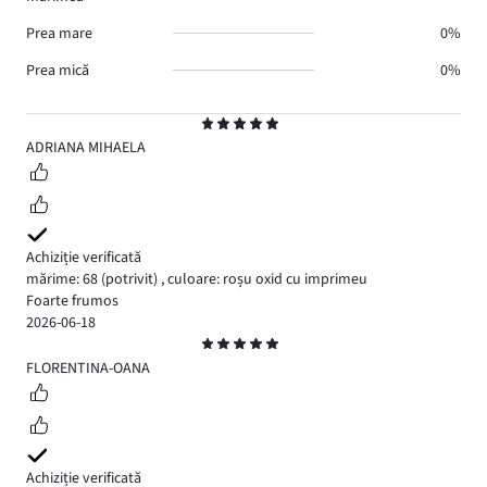
Prea mare
0%
Prea mică
0%
Evaluare
5
ADRIANA MIHAELA
Achiziție verificată
mărime: 68
(potrivit)
,
culoare: roșu oxid cu imprimeu
Foarte frumos
2026-06-18
Evaluare
5
FLORENTINA-OANA
Achiziție verificată