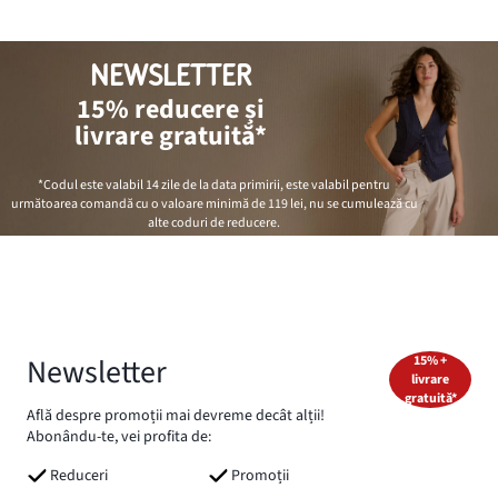
NEWSLETTER
15% reducere și
livrare gratuită*
*Codul este valabil 14 zile de la data primirii, este valabil pentru
următoarea comandă cu o valoare minimă de
119 lei
, nu se cumulează cu
alte coduri de reducere.
Newsletter
15% +
livrare
gratuită*
Află despre promoții mai devreme decât alții!
Abonându-te, vei profita de:
Reduceri
Promoții