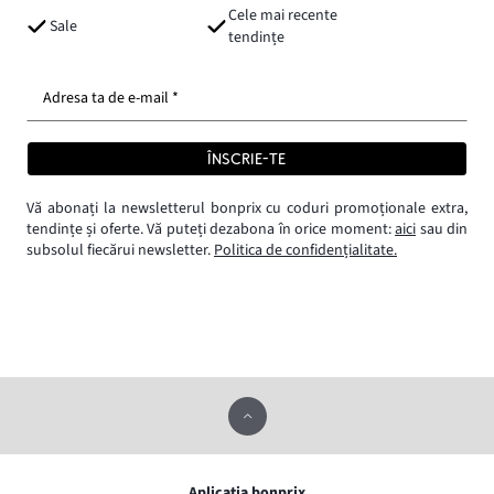
Cele mai recente
Sale
tendințe
Adresa ta de e-mail *
ÎNSCRIE-TE
Vă abonați la newsletterul bonprix cu coduri promoționale extra,
tendințe și oferte. Vă puteți dezabona în orice moment:
aici
sau din
subsolul fiecărui newsletter.
Politica de confidențialitate.
Aplicația bonprix