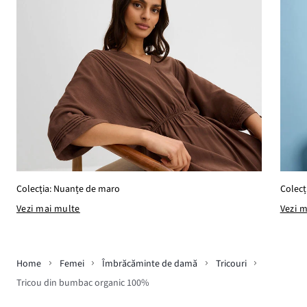
Colecția: Nuanțe de maro
Colecți
Vezi mai multe
Vezi 
Home
Femei
Îmbrăcăminte de damă
Tricouri
Tricou din bumbac organic 100%