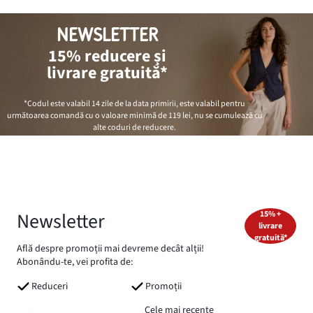
NEWSLETTER
15% reducere și
livrare gratuită*
*Codul este valabil 14 zile de la data primirii, este valabil pentru
următoarea comandă cu o valoare minimă de
119 lei
, nu se cumulează cu
alte coduri de reducere.
Newsletter
15% +
livrare
gratuită*
Află despre promoții mai devreme decât alții!
Abonându-te, vei profita de:
Reduceri
Promoții
Cele mai recente