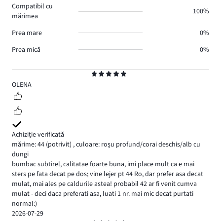
Compatibil cu
0.
100%
mărimea
Prea mare
0%
Prea mică
0%
Evaluare
5
OLENA
Achiziție verificată
mărime: 44
(potrivit)
,
culoare: roșu profund/corai deschis/alb cu
dungi
bumbac subtirel, calitatae foarte buna, imi place mult ca e mai
sters pe fata decat pe dos; vine lejer pt 44 Ro, dar prefer asa decat
mulat, mai ales pe caldurile astea! probabil 42 ar fi venit cumva
mulat - deci daca preferati asa, luati 1 nr. mai mic decat purtati
normal:)
2026-07-29