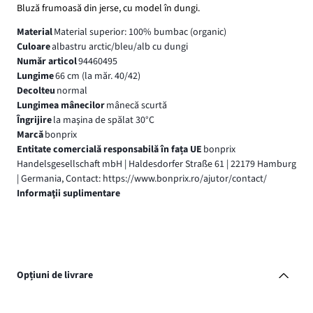
Bluză frumoasă din jerse, cu model în dungi.
Material
Material superior: 100% bumbac (organic)
Culoare
albastru arctic/bleu/alb cu dungi
Număr articol
94460495
Lungime
66 cm (la măr. 40/42)
Decolteu
normal
Lungimea mânecilor
mânecă scurtă
Îngrijire
la maşina de spălat 30°C
Marcă
bonprix
Entitate comercială responsabilă în fața UE
bonprix
Handelsgesellschaft mbH | Haldesdorfer Straße 61 | 22179 Hamburg
| Germania, Contact: https://www.bonprix.ro/ajutor/contact/
Informaţii suplimentare
Opțiuni de livrare