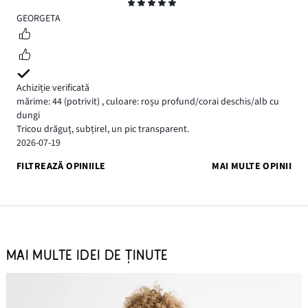
Evaluare
5
GEORGETA
Achiziție verificată
mărime: 44
(potrivit)
,
culoare: roșu profund/corai deschis/alb cu
dungi
Tricou drăguț, subțirel, un pic transparent.
2026-07-19
FILTREAZĂ OPINIILE
MAI MULTE OPINII
MAI MULTE IDEI DE ȚINUTE