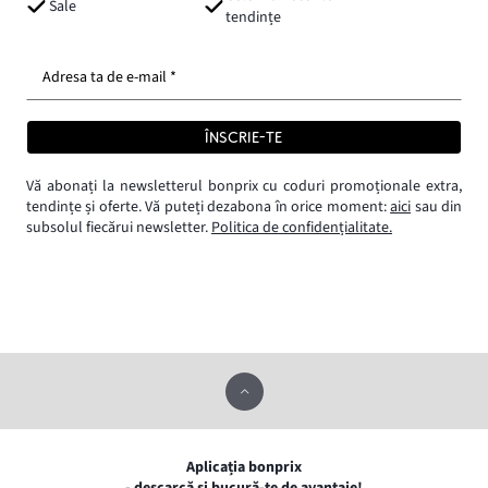
Sale
tendințe
Adresa ta de e-mail *
ÎNSCRIE-TE
Vă abonați la newsletterul bonprix cu coduri promoționale extra,
tendințe și oferte. Vă puteți dezabona în orice moment:
aici
sau din
subsolul fiecărui newsletter.
Politica de confidențialitate.
Aplicația bonprix
- descarcă și bucură-te de avantaje!