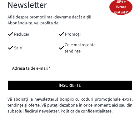
Newsletter
15% +
livrare
gratuită*
Află despre promoții mai devreme decât alții!
Abonându-te, vei profita de:
Reduceri
Promoții
Cele mai recente
Sale
tendințe
Adresa ta de e-mail *
ÎNSCRIE-TE
Vă abonați la newsletterul bonprix cu coduri promoționale extra,
tendințe și oferte. Vă puteți dezabona în orice moment:
aici
sau din
subsolul fiecărui newsletter.
Politica de confidențialitate.