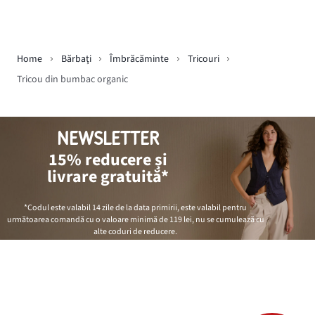
Home
Bărbaţi
Îmbrăcăminte
Tricouri
Tricou din bumbac organic
NEWSLETTER
15% reducere și
livrare gratuită*
*Codul este valabil 14 zile de la data primirii, este valabil pentru
următoarea comandă cu o valoare minimă de
119 lei
, nu se cumulează cu
alte coduri de reducere.