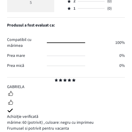
medie
numărul
2
(0)
3,
5
Evaluare
voturi
5
de
numărul
1
(0)
2,
Evaluare
5.
voturi
de
numărul
1,
0.
voturi
de
numărul
Produsul a fost evaluat ca:
0.
voturi
de
0.
voturi
Compatibil cu
0.
100%
mărimea
Prea mare
0%
Prea mică
0%
Evaluare
5
GABRIELA
Achiziție verificată
mărime: 60
(potrivit)
,
culoare: negru cu imprimeu
Frumusel si potrivit pentru vacanta