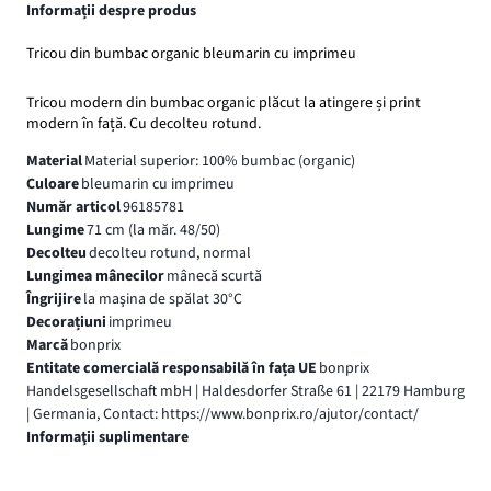
Informații despre produs
Tricou din bumbac organic bleumarin cu imprimeu
Tricou modern din bumbac organic plăcut la atingere și print
modern în față. Cu decolteu rotund.
Material
Material superior: 100% bumbac (organic)
Culoare
bleumarin cu imprimeu
Număr articol
96185781
Lungime
71 cm (la măr. 48/50)
Decolteu
decolteu rotund, normal
Lungimea mânecilor
mânecă scurtă
Îngrijire
la maşina de spălat 30°C
Decorațiuni
imprimeu
Marcă
bonprix
Entitate comercială responsabilă în fața UE
bonprix
Handelsgesellschaft mbH | Haldesdorfer Straße 61 | 22179 Hamburg
| Germania, Contact: https://www.bonprix.ro/ajutor/contact/
Informaţii suplimentare