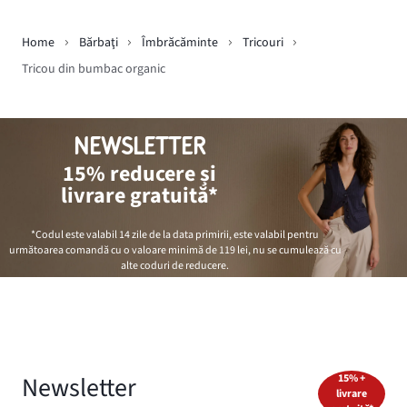
Home
Bărbaţi
Îmbrăcăminte
Tricouri
Tricou din bumbac organic
NEWSLETTER
15% reducere și
livrare gratuită*
*Codul este valabil 14 zile de la data primirii, este valabil pentru
următoarea comandă cu o valoare minimă de
119 lei
, nu se cumulează cu
alte coduri de reducere.
Newsletter
15% +
livrare