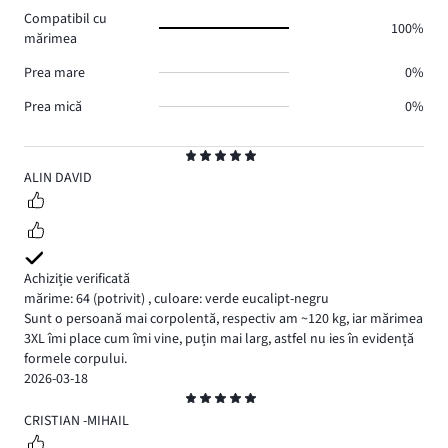
voturi
Compatibil cu
0.
100%
mărimea
Prea mare
0%
Prea mică
0%
Evaluare
5
ALIN DAVID
Achiziție verificată
mărime: 64
(potrivit)
,
culoare: verde eucalipt-negru
Sunt o persoană mai corpolentă, respectiv am ~120 kg, iar mărimea
3XL îmi place cum îmi vine, puțin mai larg, astfel nu ies în evidență
formele corpului.
2026-03-18
Evaluare
5
CRISTIAN -MIHAIL