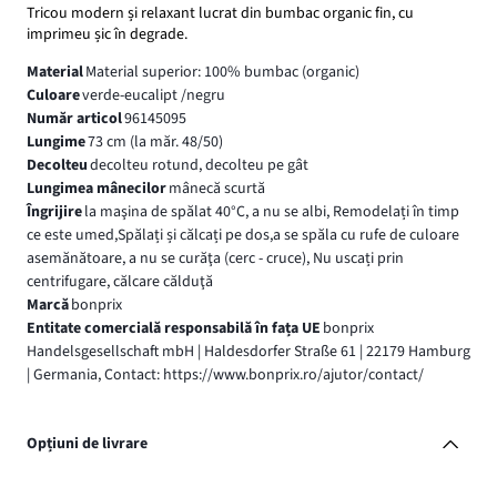
Tricou modern și relaxant lucrat din bumbac organic fin, cu
imprimeu șic în degrade.
Material
Material superior: 100% bumbac (organic)
Culoare
verde-eucalipt /negru
Număr articol
96145095
Lungime
73 cm (la măr. 48/50)
Decolteu
decolteu rotund, decolteu pe gât
Lungimea mânecilor
mânecă scurtă
Îngrijire
la maşina de spălat 40°C, a nu se albi, Remodelați în timp
ce este umed,Spălați și călcați pe dos,a se spăla cu rufe de culoare
asemănătoare, a nu se curăţa (cerc - cruce), Nu uscați prin
centrifugare, călcare călduţă
Marcă
bonprix
Entitate comercială responsabilă în fața UE
bonprix
Handelsgesellschaft mbH | Haldesdorfer Straße 61 | 22179 Hamburg
| Germania, Contact: https://www.bonprix.ro/ajutor/contact/
Opțiuni de livrare