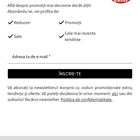
gratuită*
Află despre promoții mai devreme decât alții!
Abonându-te, vei profita de:
Reduceri
Promoții
Cele mai recente
Sale
tendințe
Adresa ta de e-mail *
ÎNSCRIE-TE
Vă abonați la newsletterul bonprix cu coduri promoționale extra,
tendințe și oferte. Vă puteți dezabona în orice moment:
aici
sau din
subsolul fiecărui newsletter.
Politica de confidențialitate.